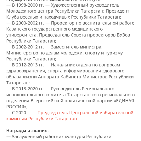
ВОДНЫЕ ВИДЫ СПОРТА
ОБРАЗОВАНИЕ
— В 1998-2000 гг. — Художественный руководитель
Молодежного центра Республики Татарстан; Президент
ХОККЕЙ С МЯЧОМ
ПРОИСШЕСТВИЯ
Клуба веселых и находчивых Республики Татарстан;
— В 2000-2002 гг. — Проректор по воспитательной работе
Казанского государственного медицинского
университета, Председатель Совета проректоров ВУЗов
Республики Татарстан;
— В 2002-2012 гг. — Заместитель министра,
Министерство по делам молодежи, спорту и туризму
Республики Татарстан;
— В 2012-2013 гг. — Начальник отдела по вопросам
здравоохранения, спорта и формирования здорового
образа жизни Аппарата Кабинета Министров Республики
Татарстан;
— В 2013-2020 гг. — Руководитель Регионального
исполнительного комитета Татарстанского регионального
отделения Всероссийской политической партии «ЕДИНАЯ
РОССИЯ»;
— С 2020 г. —
Председатель Центральной избирательной
комиссии Республики Татарстан.
Награды и звания:
— Заслуженный работник культуры Республики