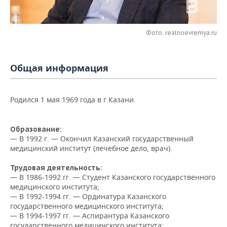
НЕФТЕХИМИЯ
РОЗНИЧНАЯ ТОРГОВЛЯ
НОВОСТИ ТЕХНОЛОГИЙ
МЕРОПРИЯТИЯ
НЕФТЬ
Фото: realnoevremya.ru
ТРАНСПОРТ
IT
НОВОСТИ МЕРОПРИЯТИЙ
СПОРТ
ОПК
УСЛУГИ
МЕДИА
ВЫЕЗДНАЯ РЕДАКЦИЯ
НОВОСТИ СПОРТА
ОБЩЕСТВО
Общая информация
ЭНЕРГЕТИКА
ТЕЛЕКОММУНИКАЦИИ
БИЗНЕС-БРАНЧИ
ФУТБОЛ
НОВОСТИ ОБЩЕСТВА
ФОТОГАЛЕРЕЯ
Родился 1 мая 1969 года в г.Казани.
ONLINE-КОНФЕРЕНЦИИ
ХОККЕЙ
ВЛАСТЬ
СЮЖЕТЫ
Образование:
ОТКРЫТАЯ ЛЕКЦИЯ
БАСКЕТБОЛ
ИНФРАСТРУКТУРА
СПРАВОЧНИК
— В 1992 г. — Окончил Казанский государственный
медицинский институт (лечебное дело, врач).
ВОЛЕЙБОЛ
ИСТОРИЯ
СПИСОК ПЕРСОН
ПОЛНАЯ ВЕРСИЯ
Трудовая деятельность:
— В 1986-1992 гг. — Студент Казанского государственного
КИБЕРСПОРТ
КУЛЬТУРА
СПИСОК КОМПАНИЙ
медицинского института;
— В 1992-1994 гг. — Ординатура Казанского
ФИГУРНОЕ КАТАНИЕ
МЕДИЦИНА
государственного медицинского института;
— В 1994-1997 гг. — Аспирантура Казанского
государственного медицинского института;