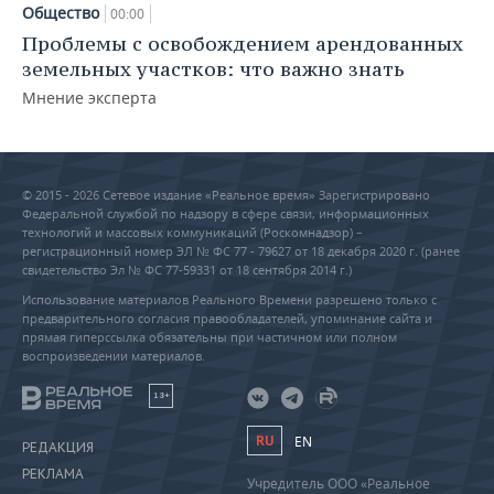
Общество
00:00
Проблемы с освобождением арендованных
земельных участков: что важно знать
Мнение эксперта
© 2015 - 2026 Сетевое издание «Реальное время» Зарегистрировано
Федеральной службой по надзору в сфере связи, информационных
технологий и массовых коммуникаций (Роскомнадзор) –
регистрационный номер ЭЛ № ФС 77 - 79627 от 18 декабря 2020 г. (ранее
свидетельство Эл № ФС 77-59331 от 18 сентября 2014 г.)
Использование материалов Реального Времени разрешено только с
предварительного согласия правообладателей, упоминание сайта и
прямая гиперссылка обязательны при частичном или полном
воспроизведении материалов.
18+
RU
EN
РЕДАКЦИЯ
РЕКЛАМА
Учредитель ООО «Реальное