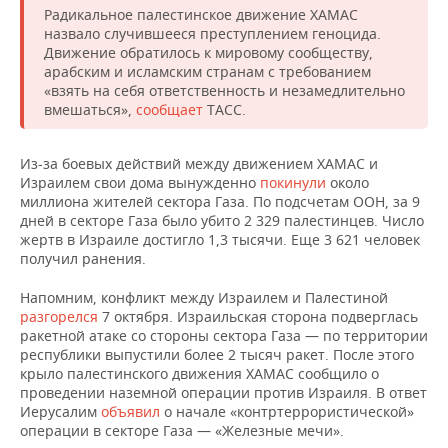
Радикальное палестинское движение ХАМАС
назвало случившееся преступлением геноцида.
Движение обратилось к мировому сообществу,
арабским и исламским странам с требованием
«взять на себя ответственность и незамедлительно
вмешаться»,
сообщает
ТАСС.
Из-за боевых действий между движением ХАМАС и
Израилем свои дома вынужденно
покинули
около
миллиона жителей сектора Газа. По подсчетам ООН, за 9
дней в секторе Газа было убито 2 329 палестинцев. Число
жертв в Израиле достигло 1,3 тысячи. Еще 3 621 человек
получил ранения.
Напомним, конфликт между Израилем и Палестиной
разгорелся
7 октября. Израильская сторона подверглась
ракетной атаке со стороны сектора Газа — по территории
республики выпустили более 2 тысяч ракет. После этого
крыло палестинского движения ХАМАС сообщило о
проведении наземной операции против Израиля. В ответ
Иерусалим
объявил
о начале «контртеррористической»
операции в секторе Газа — «Железные мечи».