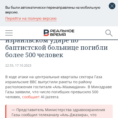
Вы были автоматически перенаправлены на мобильную
версию.
Перейти на полную версию
РЕГИОНЫ
ПРОИСШЕСТВИЯ
Минздрав Газы: при
БАШКОРТОСТАН
НОВОСТИ
израильском ударе по
ТАТАРСТАН
АНАЛИТИКА
баптистской больнице погибли
более 500 человек
УДМУРТИЯ
НОВОСТИ АНАЛИТИКИ
ЭКОНОМИКА
22:55, 17.10.2023
ДЕКЛАРАЦИИ О ДОХОДАХ
НОВОСТИ ЭКОНОМИКИ
ПРОМЫШЛЕННОСТЬ
В ходе атаки на центральные кварталы сектора Газа
КОРОЛИ ГОСЗАКАЗА ПФО
ФИНАНСЫ
НОВОСТИ
НЕДВИЖИМОСТЬ
израильские ВВС выпустили ракеты по району
ПРОМЫШЛЕННОСТИ
расположения госпиталя «Аль-Маамадани». В Минздраве
ВУЗЫ ТАТАРСТАНА
БАНКИ
НОВОСТИ НЕДВИЖИМОСТИ
АВТО
Газы заявили, что число погибших превысило 500
АГРОПРОМ
человек,
сообщает
Al-Jazeera.
КОМУ ПРИНАДЛЕЖАТ
БЮДЖЕТ
НОВОСТИ АВТО
БИЗНЕС
ТОРГОВЫЕ ЦЕНТРЫ
МАШИНОСТРОЕНИЕ
— Представитель Министерства здравоохранения
ТАТАРСТАНА
Газы сообщил телеканалу «Аль-Джазира», что
ИНВЕСТИЦИИ
НОВОСТИ БИЗНЕСА
ТЕХНОЛОГИИ