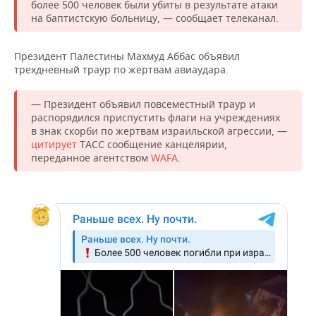
НЕФТЕХИМИЯ
более 500 человек были убиты в результате атаки
на баптистскую больницу, — сообщает телеканал.
РОЗНИЧНАЯ ТОРГОВЛЯ
НОВОСТИ ТЕХНОЛОГИЙ
МЕРОПРИЯТИЯ
НЕФТЬ
Президент Палестины Махмуд Аббас объявил
ТРАНСПОРТ
IT
НОВОСТИ МЕРОПРИЯТИЙ
СПОРТ
ОПК
трехдневный траур по жертвам авиаудара.
УСЛУГИ
МЕДИА
ВЫЕЗДНАЯ РЕДАКЦИЯ
НОВОСТИ СПОРТА
ОБЩЕСТВО
ЭНЕРГЕТИКА
— Президент объявил повсеместный траур и
распорядился приспустить флаги на учреждениях
ТЕЛЕКОММУНИКАЦИИ
БИЗНЕС-БРАНЧИ
ФУТБОЛ
НОВОСТИ ОБЩЕСТВА
ФОТОГАЛЕРЕЯ
в знак скорби по жертвам израильской агрессии, —
цитирует
ТАСС сообщение канцелярии,
ONLINE-КОНФЕРЕНЦИИ
ХОККЕЙ
ВЛАСТЬ
СЮЖЕТЫ
переданное агентством
WAFA
.
ОТКРЫТАЯ ЛЕКЦИЯ
БАСКЕТБОЛ
ИНФРАСТРУКТУРА
СПРАВОЧНИК
ВОЛЕЙБОЛ
ИСТОРИЯ
СПИСОК ПЕРСОН
ПОЛНАЯ ВЕРСИЯ
КИБЕРСПОРТ
КУЛЬТУРА
СПИСОК КОМПАНИЙ
ФИГУРНОЕ КАТАНИЕ
МЕДИЦИНА