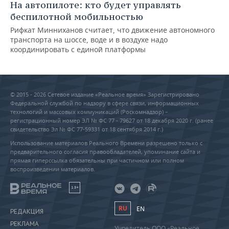
На автопилоте: кто будет управлять
беспилотной мобильностью
Рифкат Минниханов считает, что движение автономного
транспорта на шоссе, воде и в воздухе надо
координировать с единой платформы
© 2015 - 2026 Сетевое издание «Реальное время» Зарегистрировано
Федеральной службой по надзору в сфере связи, информационных
технологий и массовых коммуникаций (Роскомнадзор) –
регистрационный номер ЭЛ № ФС 77 - 79627 от 18 декабря 2020 г. (ранее
свидетельство Эл № ФС 77-59331 от 18 сентября 2014 г.)
Использование материалов Реального Времени разрешено только с
предварительного согласия правообладателей, упоминание сайта и
прямая гиперссылка обязательны при частичном или полном
воспроизведении материалов.
18+
RU
EN
РЕДАКЦИЯ
РЕКЛАМА
Учредитель ООО «Реальное