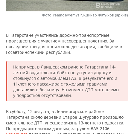
НЕФТЕХИМИЯ
РОЗНИЧНАЯ ТОРГОВЛЯ
НОВОСТИ ТЕХНОЛОГИЙ
МЕРОПРИЯТИЯ
НЕФТЬ
Фото: realnoevremya.ru/Динар Фатыхов (архив)
ТРАНСПОРТ
IT
НОВОСТИ МЕРОПРИЯТИЙ
СПОРТ
ОПК
В Татарстане участились дорожно-транспортные
УСЛУГИ
МЕДИА
ВЫЕЗДНАЯ РЕДАКЦИЯ
НОВОСТИ СПОРТА
ОБЩЕСТВО
происшествия с участием несовершеннолетних. За
ЭНЕРГЕТИКА
последние три дня произошло две аварии, сообщили в
ТЕЛЕКОММУНИКАЦИИ
БИЗНЕС-БРАНЧИ
ФУТБОЛ
НОВОСТИ ОБЩЕСТВА
Госавтоинспекции республики.
ФОТОГАЛЕРЕЯ
ONLINE-КОНФЕРЕНЦИИ
ХОККЕЙ
ВЛАСТЬ
СЮЖЕТЫ
Например, в Лаишевском районе Татарстана 14-
летний водитель питбайка не уступил дорогу и
столкнулся с автомобилем ГАЗ. В результате его и
ОТКРЫТАЯ ЛЕКЦИЯ
БАСКЕТБОЛ
ИНФРАСТРУКТУРА
СПРАВОЧНИК
11-летнего пассажира с тяжелыми травмами
доставили в больницу. На момент ДТП мотошлемы
ВОЛЕЙБОЛ
ИСТОРИЯ
СПИСОК ПЕРСОН
ПОЛНАЯ ВЕРСИЯ
у подростков отсутствовали.
КИБЕРСПОРТ
КУЛЬТУРА
СПИСОК КОМПАНИЙ
В субботу, 12 августа, в Лениногорском районе
Татарстана около деревни Старое Шугурово произошло
ФИГУРНОЕ КАТАНИЕ
МЕДИЦИНА
смертельное ДТП, унесшее жизнь 13-летнего подростка.
По предварительным данным, за рулем ВАЗ-2106