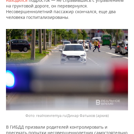
находился
подросток — не справившись с управлением
ВОДНЫЕ ВИДЫ СПОРТА
ОБРАЗОВАНИЕ
на грунтовой дороге, он перевернулся.
Несовершеннолетний пассажир скончался, еще два
ХОККЕЙ С МЯЧОМ
ПРОИСШЕСТВИЯ
человека госпитализированы.
realnoevremya.ru/Динар Фатыхов (архив)
В ГИБДД призвали родителей контролировать и
пресекать попытки несовершеннолетних самостоятельно