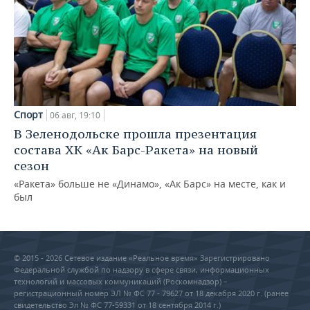
Спорт
06 авг, 19:10
В Зеленодольске прошла презентация
состава ХК «Ак Барс-Ракета» на новый
сезон
«Ракета» больше не «Динамо», «Ак Барс» на месте, как и
был
© 2015 - 2026 Сетевое издание «Реальное время» Зарегистрировано
Федеральной службой по надзору в сфере связи, информационных
технологий и массовых коммуникаций (Роскомнадзор) –
регистрационный номер ЭЛ № ФС 77 - 79627 от 18 декабря 2020 г. (ранее
свидетельство Эл № ФС 77-59331 от 18 сентября 2014 г.)