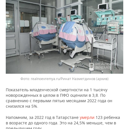
ВОДНЫЕ ВИДЫ СПОРТА
ОБРАЗОВАНИЕ
ХОККЕЙ С МЯЧОМ
ПРОИСШЕСТВИЯ
Фото: realnoevremya.ru/Ринат Назметдинов (архив)
Показатель младенческой смертности на 1 тысячу
новорожденных в целом в ПФО оценили в 3,8. По
сравнению с первыми пятью месяцами 2022 года он
снизился на 5%.
Напомним, за 2022 год в Татарстане
умерли
123 ребенка
в возрасте до одного года. Это на 24,5% меньше, чем в
предыдущем году.