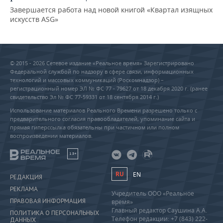
Завершается работа над новой книгой «Квартал изящных
искусств ASG»
© 2015 - 2026 Сетевое издание «Реальное время» Зарегистрировано
Федеральной службой по надзору в сфере связи, информационных
технологий и массовых коммуникаций (Роскомнадзор) –
регистрационный номер ЭЛ № ФС 77 - 79627 от 18 декабря 2020 г. (ранее
свидетельство Эл № ФС 77-59331 от 18 сентября 2014 г.)
Использование материалов Реального Времени разрешено только с
предварительного согласия правообладателей, упоминание сайта и
прямая гиперссылка обязательны при частичном или полном
воспроизведении материалов.
18+
RU
EN
РЕДАКЦИЯ
РЕКЛАМА
Учредитель ООО «Реальное
ПРАВОВАЯ ИНФОРМАЦИЯ
время»
Главный редактор Саушина А.А.
ПОЛИТИКА О ПЕРСОНАЛЬНЫХ
Телефон редакции: +7 (843) 222-
ДАННЫХ