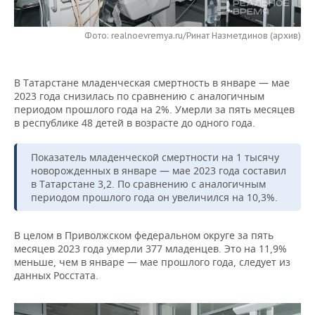
НЕФТЕХИМИЯ
РОЗНИЧНАЯ ТОРГОВЛЯ
НОВОСТИ ТЕХНОЛОГИЙ
МЕРОПРИЯТИЯ
НЕФТЬ
Фото: realnoevremya.ru/Ринат Назметдинов (архив)
ТРАНСПОРТ
IT
НОВОСТИ МЕРОПРИЯТИЙ
СПОРТ
ОПК
В Татарстане младенческая смертность в январе — мае
УСЛУГИ
МЕДИА
ВЫЕЗДНАЯ РЕДАКЦИЯ
НОВОСТИ СПОРТА
ОБЩЕСТВО
2023 года снизилась по сравнению с аналогичным
ЭНЕРГЕТИКА
периодом прошлого года на 2%. Умерли за пять месяцев
ТЕЛЕКОММУНИКАЦИИ
БИЗНЕС-БРАНЧИ
ФУТБОЛ
НОВОСТИ ОБЩЕСТВА
в республике 48 детей в возрасте до одного года.
ФОТОГАЛЕРЕЯ
ONLINE-КОНФЕРЕНЦИИ
ХОККЕЙ
ВЛАСТЬ
СЮЖЕТЫ
Показатель младенческой смертности на 1 тысячу
новорожденных в январе — мае 2023 года составил
в Татарстане 3,2. По сравнению с аналогичным
ОТКРЫТАЯ ЛЕКЦИЯ
БАСКЕТБОЛ
ИНФРАСТРУКТУРА
СПРАВОЧНИК
периодом прошлого года он увеличился на 10,3%.
ВОЛЕЙБОЛ
ИСТОРИЯ
СПИСОК ПЕРСОН
ПОЛНАЯ ВЕРСИЯ
В целом в Приволжском федеральном округе за пять
месяцев 2023 года умерли 377 младенцев. Это на 11,9%
КИБЕРСПОРТ
КУЛЬТУРА
СПИСОК КОМПАНИЙ
меньше, чем в январе — мае прошлого года, следует из
данных Росстата.
ФИГУРНОЕ КАТАНИЕ
МЕДИЦИНА