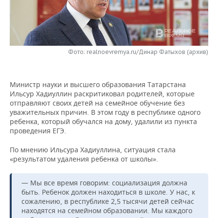
НЕФТЕХИМИЯ
РОЗНИЧНАЯ ТОРГОВЛЯ
НОВОСТИ ТЕХНОЛОГИЙ
МЕРОПРИЯТИЯ
НЕФТЬ
ТРАНСПОРТ
IT
НОВОСТИ МЕРОПРИЯТИЙ
СПОРТ
ОПК
Фото: realnoevremya.ru/Динар Фатыхов (архив)
УСЛУГИ
МЕДИА
ВЫЕЗДНАЯ РЕДАКЦИЯ
НОВОСТИ СПОРТА
ОБЩЕСТВО
ЭНЕРГЕТИКА
Министр науки и высшего образования Татарстана
ТЕЛЕКОММУНИКАЦИИ
БИЗНЕС-БРАНЧИ
ФУТБОЛ
НОВОСТИ ОБЩЕСТВА
ФОТОГАЛЕРЕЯ
Ильсур Хадиуллин раскритиковал родителей, которые
отправляют своих детей на семейное обучение без
ONLINE-КОНФЕРЕНЦИИ
ХОККЕЙ
ВЛАСТЬ
СЮЖЕТЫ
уважительных причин. В этом году в республике одного
ребенка, который обучался на дому, удалили из пункта
ОТКРЫТАЯ ЛЕКЦИЯ
БАСКЕТБОЛ
ИНФРАСТРУКТУРА
СПРАВОЧНИК
проведения ЕГЭ.
По мнению Ильсура Хадиуллина, ситуация стала
ВОЛЕЙБОЛ
ИСТОРИЯ
СПИСОК ПЕРСОН
ПОЛНАЯ ВЕРСИЯ
«результатом удаления ребенка от школы».
КИБЕРСПОРТ
КУЛЬТУРА
СПИСОК КОМПАНИЙ
— Мы все время говорим: социализация должна
быть. Ребенок должен находиться в школе. У нас, к
ФИГУРНОЕ КАТАНИЕ
МЕДИЦИНА
сожалению, в республике 2,5 тысячи детей сейчас
находятся на семейном образовании. Мы каждого