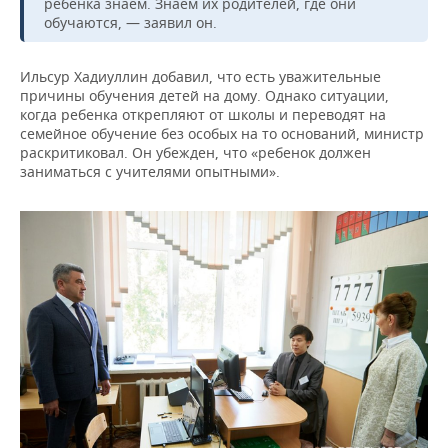
ВОДНЫЕ ВИДЫ СПОРТА
ОБРАЗОВАНИЕ
ребенка знаем. Знаем их родителей, где они
обучаются, — заявил он.
ХОККЕЙ С МЯЧОМ
ПРОИСШЕСТВИЯ
Ильсур Хадиуллин добавил, что есть уважительные
причины обучения детей на дому. Однако ситуации,
когда ребенка открепляют от школы и переводят на
семейное обучение без особых на то оснований, министр
раскритиковал. Он убежден, что «ребенок должен
заниматься с учителями опытными».