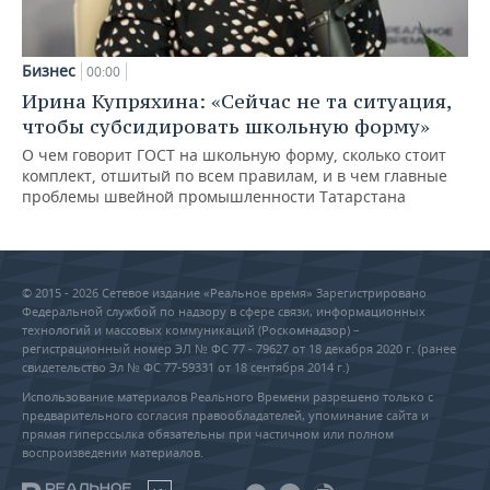
Бизнес
00:00
Ирина Купряхина: «Сейчас не та ситуация,
чтобы субсидировать школьную форму»
О чем говорит ГОСТ на школьную форму, сколько стоит
комплект, отшитый по всем правилам, и в чем главные
проблемы швейной промышленности Татарстана
© 2015 - 2026 Сетевое издание «Реальное время» Зарегистрировано
Федеральной службой по надзору в сфере связи, информационных
технологий и массовых коммуникаций (Роскомнадзор) –
регистрационный номер ЭЛ № ФС 77 - 79627 от 18 декабря 2020 г. (ранее
свидетельство Эл № ФС 77-59331 от 18 сентября 2014 г.)
Использование материалов Реального Времени разрешено только с
предварительного согласия правообладателей, упоминание сайта и
прямая гиперссылка обязательны при частичном или полном
воспроизведении материалов.