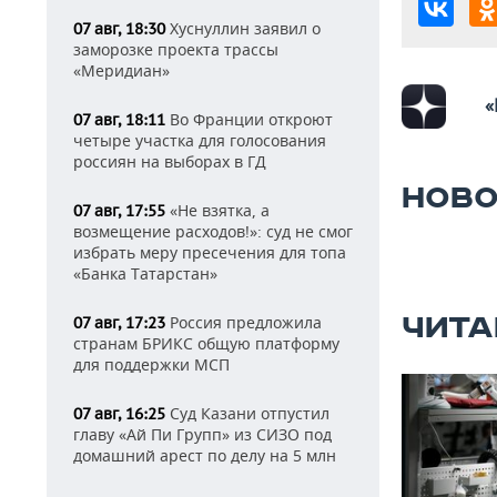
Хуснуллин заявил о
07 авг, 18:30
заморозке проекта трассы
«Меридиан»
«
Во Франции откроют
07 авг, 18:11
четыре участка для голосования
россиян на выборах в ГД
НОВО
«Не взятка, а
07 авг, 17:55
возмещение расходов!»: суд не смог
избрать меру пресечения для топа
«Банка Татарстан»
ЧИТА
Россия предложила
07 авг, 17:23
странам БРИКС общую платформу
для поддержки МСП
Суд Казани отпустил
07 авг, 16:25
главу «Ай Пи Групп» из СИЗО под
домашний арест по делу на 5 млн