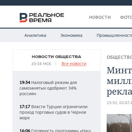
НОВОСТИ
ФОТО
Аналитика
Экономика
Промышленност
НОВОСТИ ОБЩЕСТВА
ОБЩЕСТВ
Все новости
20:38 МСК
Минт
милл
Налоговый режим для
19:34
самозанятых одобряют 34%
рекл
россиян
23:32, 02.07.
Власти Турции ограничили
17:17
проход торговых судов в Черное
море
Готовность программы «Наш
16:06