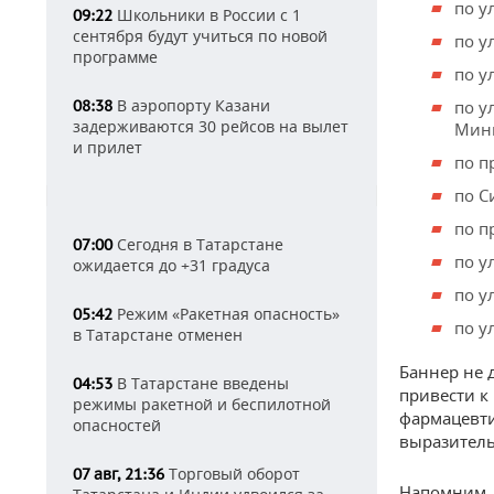
по у
Школьники в России с 1
09:22
сентября будут учиться по новой
по у
программе
по у
В аэропорту Казани
08:38
по у
задерживаются 30 рейсов на вылет
Мин
и прилет
по п
по С
по п
Сегодня в Татарстане
07:00
по у
ожидается до +31 градуса
по у
Режим «Ракетная опасность»
05:42
по у
в Татарстане отменен
Баннер не 
В Татарстане введены
04:53
привести к
режимы ракетной и беспилотной
фармацевти
опасностей
выразитель
Торговый оборот
07 авг, 21:36
Напомним,