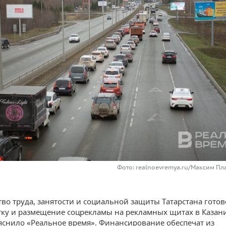
Фото: realnoevremya.ru/Максим Пл
во труда, занятости и социальной защиты Татарстана готов
тку и размещение соцрекламы на рекламных щитах в Казани
яснило «Реальное время». Финансирование обеспечат из