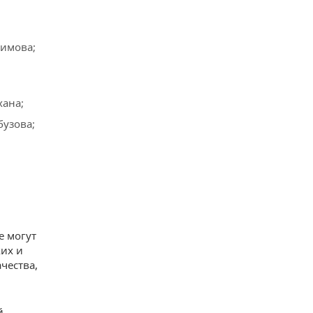
гимова;
хана;
бузова;
е могут
их и
чества,
й,