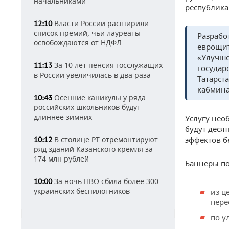
начальниками
республика
Власти России расширили
12:10
список премий, чьи лауреаты
Разрабо
освобождаются от НДФЛ
еврощит
«Улучше
За 10 лет пенсия госслужащих
11:13
государ
в России увеличилась в два раза
Татарст
кабмина 
Осенние каникулы у ряда
10:43
российских школьников будут
длиннее зимних
Услугу нео
будут деся
В столице РТ отремонтируют
эффектов б
10:12
ряд зданий Казанского кремля за
174 млн рублей
Баннеры по
За ночь ПВО сбила более 300
10:00
украинских беспилотников
из ц
пере
по у