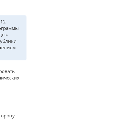
 12
рограммы
оды»
публики
влением
ровать
мических
сторону