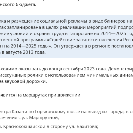
нского бюджета.
тка и размещение социальной рекламы в виде баннеров на
ах запланирована в целях реализации мероприятий подп
ние условий и охраны труда в Татарстане на 2014—2025 г
ственной программы «Содействие занятости населения Рес
ан на 2014—2025 годы». Он утверждена в регионе постано
в августе 2013 года.
бходимо оказывать до конца сентября 2023 года. Демонстри
тисекундные ролики с использованием минимальных дина
ез звуковой дорожки.
явится на маршрутах при движении:
ентра Казани по Горьковскому шоссе на выезд из города, в 
сечения с ул. Маршрутной;
л. Краснококшайской в сторону ул. Вахитова;