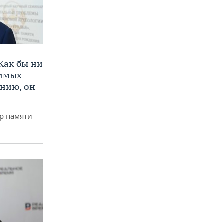
Как бы ни
нимых
ению, он
р памяти