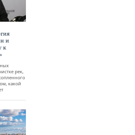
ргия
ан и
у к
»
дных
чистке рек,
копленного
ом, какой
ет