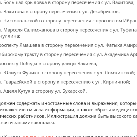
л. Большая Крыловка в сторону пересечения с ул. Вахитова;
л. Вахитова в сторону пересечения с ул. Декабристов;
л. Чистопольской в сторону пересечения с проспектом Ибра
л. Марселя Салимжанова в сторону пересечения с ул. Туфана
нуллина;
роспекту Ямашева в сторону пересечения с ул. Фатыха Амир
ибирскому тракту в сторону пересечения с ул. Академика Ар
роспекту Победы в сторону улицы Закиева;
л. Юлиуса Фучика в сторону пересечения с ул. Ломжинской;
л. Гвардейской в сторону к пересечению с ул. Кирпичной;
л. Аделя Кутуя в сторону ул. Бухарской.
должен содержать иностранные слова и выражения, которы
 искажению смысла информации, а также образы медицинск
ческих работников. Иллюстрация должна быть высокого ка
ная и запоминающаяся.
 в Казани
предоставили
владельцам рекламных конструкци