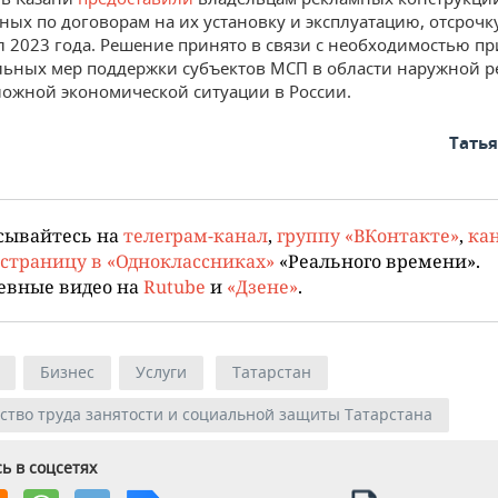
ных по договорам на их установку и эксплуатацию, отсрочк
тал 2023 года. Решение принято в связи с необходимостью п
ьных мер поддержки субъектов МСП в области наружной р
ложной экономической ситуации в России.
Тать
сывайтесь на
телеграм-канал
,
группу «ВКонтакте»
,
кан
страницу в «Одноклассниках»
«Реального времени».
евные видео на
Rutube
и
«Дзене»
.
Бизнес
Услуги
Татарстан
тво труда занятости и социальной защиты Татарстана
ь в соцсетях