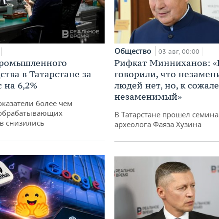
Общество
03 авг, 00:00
промышленного
Рифкат Минниханов: «
ства в Татарстане за
говорили, что незаме
 на 6,2%
людей нет, но, к сожал
незаменимый»
оказатели более чем
обрабатывающих
В Татарстане прошел семина
в снизились
археолога Фаяза Хузина