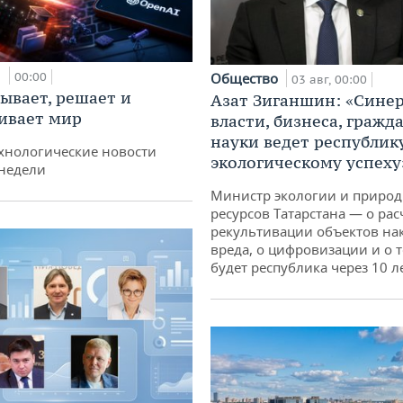
и
00:00
Общество
03 авг, 00:00
ывает, решает и
Азат Зиганшин: «Сине
ивает мир
власти, бизнеса, гражд
науки ведет республик
хнологические новости
экологическому успеху
недели
Министр экологии и приро
ресурсов Татарстана — о рас
рекультивации объектов на
вреда, о цифровизации и о т
будет республика через 10 л