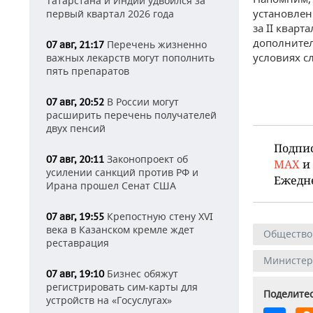
Татарстана и Индии удвоился за
установлен
первый квартал 2026 года
за II квар
дополнител
Перечень жизненно
07 авг, 21:17
условиях с
важных лекарств могут пополнить
пять препаратов
В России могут
07 авг, 20:52
расширить перечень получателей
двух пенсий
Подпи
Законопроект об
07 авг, 20:11
MAX
и
усилении санкций против РФ и
Ежедн
Ирана прошел Сенат США
Крепостную стену XVI
07 авг, 19:55
века в Казанском кремле ждет
Общество
реставрация
Министерс
Бизнес обяжут
07 авг, 19:10
регистрировать сим-карты для
Поделитес
устройств на «Госуслугах»