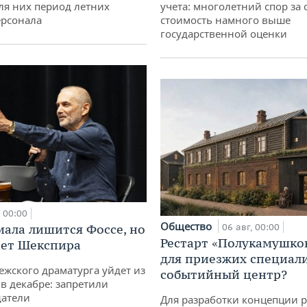
ля них период летних
учета: многолетний спор за 
ерсонала
стоимость намного выше
государственной оценки
00:00
Общество
мала лишится Фоссе, но
06 авг, 00:00
Рестарт «Полукамушко
ет Шекспира
для приезжих специал
ежского драматурга уйдет из
событийный центр?
 в декабре: запретили
датели
Для разработки концепции 