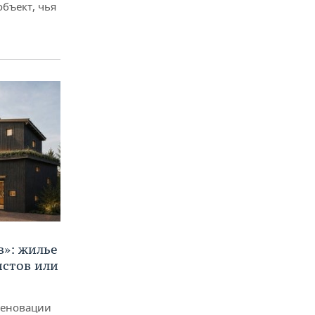
объект, чья
в»: жилье
истов или
реновации