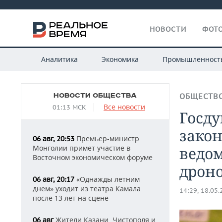
НОВОСТИ
ФОТО
Аналитика
Экономика
Промышленност
НОВОСТИ ОБЩЕСТВА
ОБЩЕСТВ
Все новости
01:13 МСК
Госду
зако
Премьер-министр
06 авг, 20:53
Монголии примет участие в
ведо
Восточном экономическом форуме
дрон
«Однажды летним
06 авг, 20:17
днем» уходит из театра Камала
14:29, 18.05
после 13 лет на сцене
Жители Казани, Чистополя и
06 авг