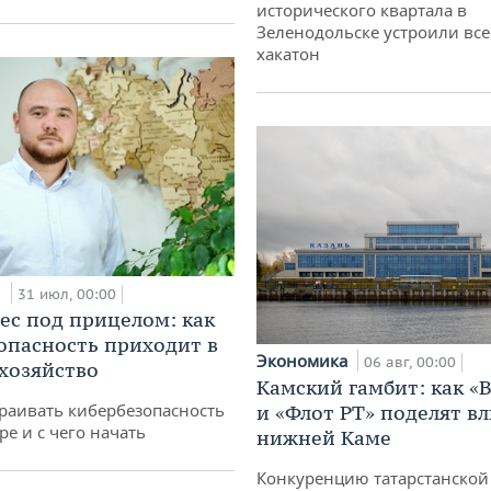
исторического квартала в
Зеленодольске устроили вс
хакатон
и
31 июл, 00:00
ес под прицелом: как
опасность приходит в
Экономика
06 авг, 00:00
 хозяйство
Камский гамбит: как «
раивать кибербезопасность
и «Флот РТ» поделят в
ре и с чего начать
нижней Каме
Конкуренцию татарстанской