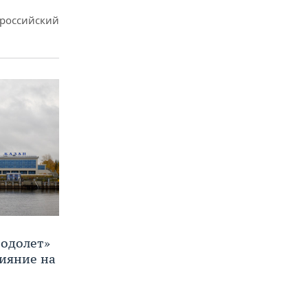
ероссийский
Водолет»
лияние на