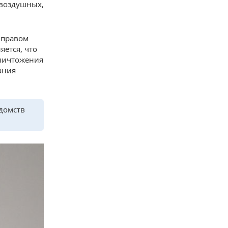
 воздушных,
 правом
яется, что
уничтожения
ания
домств