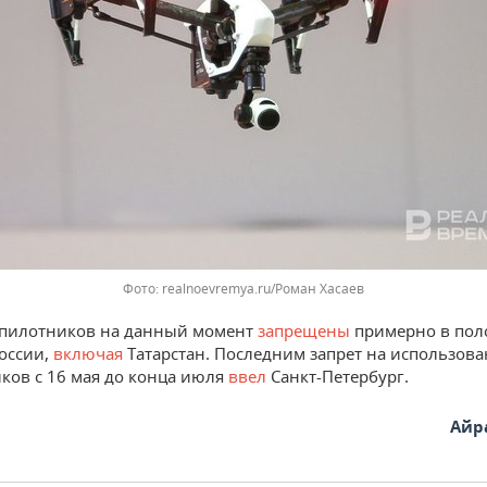
Фото: realnoevremya.ru/Роман Хасаев
спилотников на данный момент
запрещены
примерно в пол
оссии,
включая
Татарстан. Последним запрет на использов
ков с 16 мая до конца июля
ввел
Санкт-Петербург.
Айр