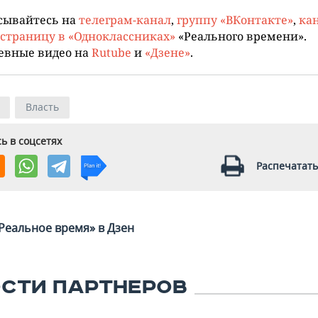
сывайтесь на
телеграм-канал
,
группу «ВКонтакте»
,
кан
страницу в «Одноклассниках»
«Реального времени».
евные видео на
Rutube
и
«Дзене»
.
Власть
ь в соцсетях
Распечатать
Реальное время» в Дзен
СТИ ПАРТНЕРОВ