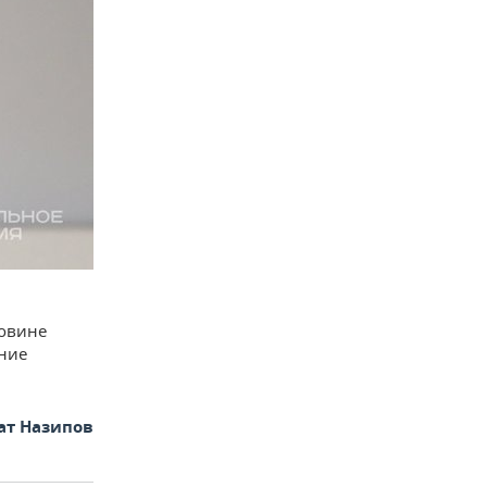
овине
ание
ат Назипов