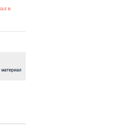
ал в
 материал