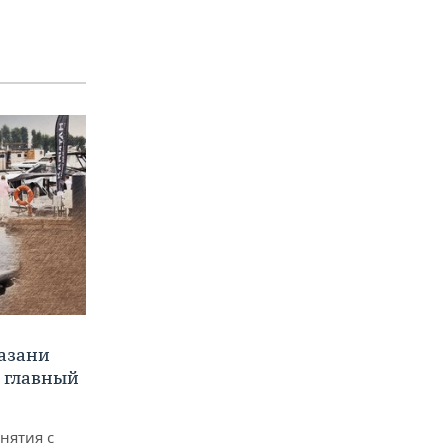
Казани
а главный
снятия с