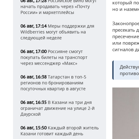
Российское вино могут
06 авг, 17:28
который по
начать продавать через «Почту
но и назем
России» и маркетплейсы
Законопрое
Меры поддержки для
06 авг, 17:14
пресекать д
Wildberries могут объявить на
пресечение
следующей неделе
или повреж
сигналов д
Россияне смогут
06 авг, 17:00
покупать билеты на транспорт
через мессенджер «Макс»
Действу
противо
Татарстан в топ-5
06 авг, 16:38
регионов по бронированиям
посуточных квартир в августе
В Казани на три дня
06 авг, 16:35
ограничат движение на улице 2-й
Даурской
Каждый второй житель
06 авг, 15:50
Казани готовит каждый день