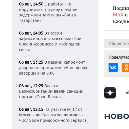
С работы — в
06 авг, 14:50
Подпи
наручниках: по делу о взятке
MAX
и
задержали замглавы «Банка
Татарстан»
Ежедн
В России
06 авг, 14:05
зафиксированы массовые сбои
Общество
онлайн-сервисов и мобильной
связи
Поделитес
В Казани капремонт
06 авг, 13:25
дворов по программе «Наш двор»
завершен на 90%
Власти
06 авг, 12:29
Великобритании ввели санкции
«
против «Озон Банка»
На участке М-12 от
06 авг, 12:15
Москвы до Казани увеличилось
НОВО
число зон придорожного сервиса