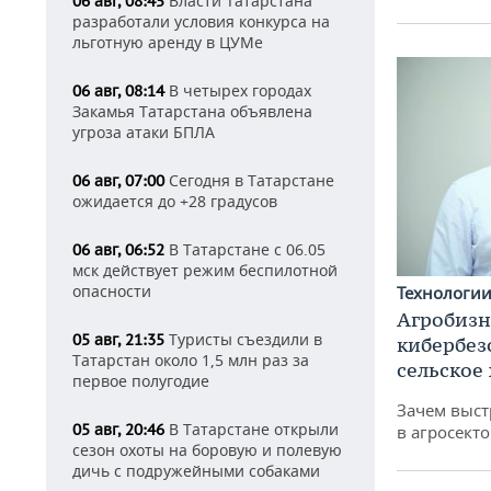
Власти Татарстана
06 авг, 08:45
разработали условия конкурса на
льготную аренду в ЦУМе
В четырех городах
06 авг, 08:14
Закамья Татарстана объявлена
угроза атаки БПЛА
Сегодня в Татарстане
06 авг, 07:00
ожидается до +28 градусов
В Татарстане с 06.05
06 авг, 06:52
мск действует режим беспилотной
опасности
Технологи
Агробизн
Туристы съездили в
05 авг, 21:35
кибербез
Татарстан около 1,5 млн раз за
сельское
первое полугодие
Зачем выст
В Татарстане открыли
05 авг, 20:46
в агросекто
сезон охоты на боровую и полевую
дичь с подружейными собаками