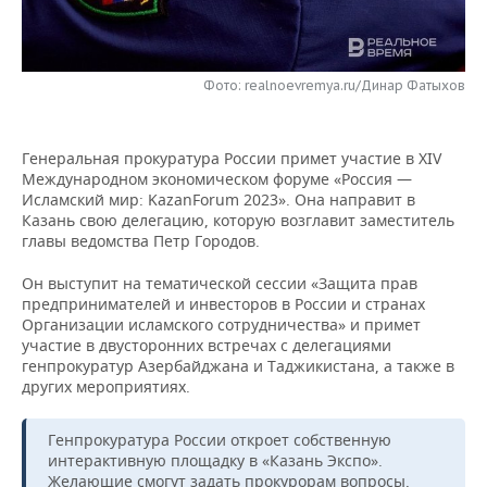
НЕФТЕХИМИЯ
РОЗНИЧНАЯ ТОРГОВЛЯ
НОВОСТИ ТЕХНОЛОГИЙ
МЕРОПРИЯТИЯ
НЕФТЬ
Фото: realnoevremya.ru/Динар Фатыхов
ТРАНСПОРТ
IT
НОВОСТИ МЕРОПРИЯТИЙ
СПОРТ
ОПК
УСЛУГИ
МЕДИА
ВЫЕЗДНАЯ РЕДАКЦИЯ
НОВОСТИ СПОРТА
ОБЩЕСТВО
ЭНЕРГЕТИКА
Генеральная прокуратура России примет участие в XIV
Международном экономическом форуме «Россия —
ТЕЛЕКОММУНИКАЦИИ
БИЗНЕС-БРАНЧИ
ФУТБОЛ
НОВОСТИ ОБЩЕСТВА
ФОТОГАЛЕРЕЯ
Исламский мир: KazanForum 2023». Она направит в
Казань свою делегацию, которую возглавит заместитель
ONLINE-КОНФЕРЕНЦИИ
ХОККЕЙ
ВЛАСТЬ
СЮЖЕТЫ
главы ведомства Петр Городов.
Он выступит на тематической сессии «Защита прав
ОТКРЫТАЯ ЛЕКЦИЯ
БАСКЕТБОЛ
ИНФРАСТРУКТУРА
СПРАВОЧНИК
предпринимателей и инвесторов в России и странах
Организации исламского сотрудничества» и примет
ВОЛЕЙБОЛ
ИСТОРИЯ
СПИСОК ПЕРСОН
ПОЛНАЯ ВЕРСИЯ
участие в двусторонних встречах с делегациями
генпрокуратур Азербайджана и Таджикистана, а также в
других мероприятиях.
КИБЕРСПОРТ
КУЛЬТУРА
СПИСОК КОМПАНИЙ
ФИГУРНОЕ КАТАНИЕ
МЕДИЦИНА
Генпрокуратура России откроет собственную
интерактивную площадку в «Казань Экспо».
Желающие смогут задать прокурорам вопросы,