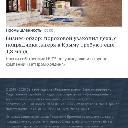
Промышленность
00:00
Бизнес-обзор: пороховой узаконил цеха, с
подрядчика лагеря в Крыму требуют еще
1,8 млрд
Новый собственник НЧТЗ получил долю и в группе
компаний «ТатПром-Холдинг»
© 2015 - 2026 Сетевое издание «Реальное время» Зарегистрировано
Федеральной службой по надзору в сфере связи, информационных
технологий и массовых коммуникаций (Роскомнадзор) –
регистрационный номер ЭЛ № ФС 77 - 79627 от 18 декабря 2020 г. (ранее
свидетельство Эл № ФС 77-59331 от 18 сентября 2014 г.)
Использование материалов Реального Времени разрешено только с
предварительного согласия правообладателей, упоминание сайта и
прямая гиперссылка обязательны при частичном или полном