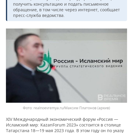
ВОДНЫЕ ВИДЫ СПОРТА
ОБРАЗОВАНИЕ
получить консультацию и подать письменное
обращение, в том числе через интернет, сообщает
ХОККЕЙ С МЯЧОМ
ПРОИСШЕСТВИЯ
пресс-служба ведомства.
Фото: realnoevremya.ru/Максим Платонов (архив)
ХIV Международный экономический форум «Россия —
Исламский мир: KazanForum 2023» состоится в столице
Татарстана 18—19 мая 2023 года. В этом году он по указу