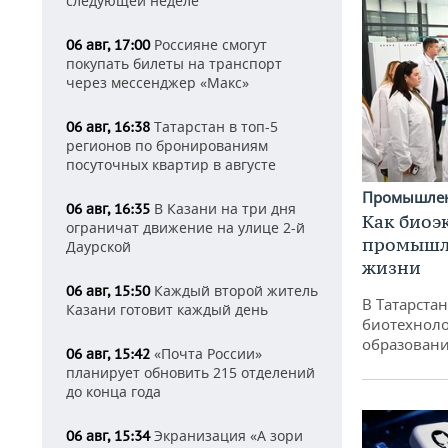
следующей неделе
Россияне смогут
06 авг, 17:00
покупать билеты на транспорт
через мессенджер «Макс»
Татарстан в топ-5
06 авг, 16:38
регионов по бронированиям
посуточных квартир в августе
Промышле
В Казани на три дня
06 авг, 16:35
Как биоэ
ограничат движение на улице 2-й
промышле
Даурской
жизни
Каждый второй житель
06 авг, 15:50
В Татарста
Казани готовит каждый день
биотехноло
образовани
«Почта России»
06 авг, 15:42
планирует обновить 215 отделений
до конца года
Экранизация «А зори
06 авг, 15:34