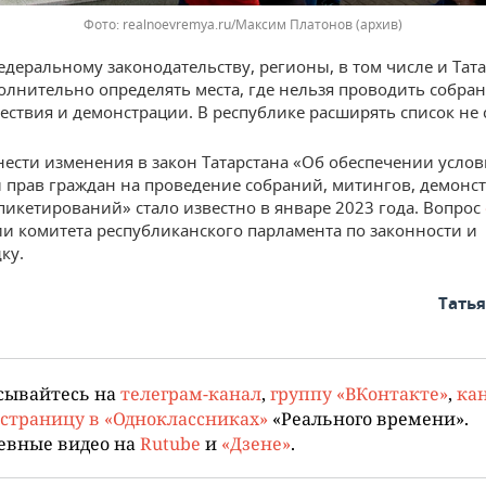
Фото: realnoevremya.ru/Максим Платонов (архив)
едеральному законодательству, регионы, в том числе и Тата
олнительно определять места, где нельзя проводить собран
ествия и демонстрации. В республике расширять список не 
нести изменения в закон Татарстана «Об обеспечении усло
 прав граждан на проведение собраний, митингов, демонс
пикетирований» стало известно в январе 2023 года. Вопрос
ии комитета республиканского парламента по законности и
ку.
Тать
сывайтесь на
телеграм-канал
,
группу «ВКонтакте»
,
кан
страницу в «Одноклассниках»
«Реального времени».
евные видео на
Rutube
и
«Дзене»
.