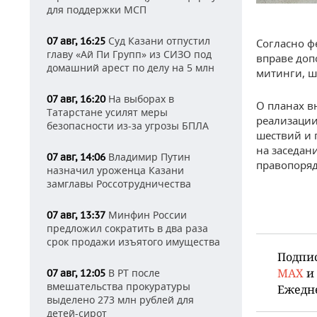
для поддержки МСП
Суд Казани отпустил
07 авг, 16:25
Согласно ф
главу «Ай Пи Групп» из СИЗО под
вправе доп
домашний арест по делу на 5 млн
митинги, ш
На выборах в
07 авг, 16:20
О планах в
Татарстане усилят меры
реализации
безопасности из-за угрозы БПЛА
шествий и 
на заседан
Владимир Путин
07 авг, 14:06
правопоряд
назначил уроженца Казани
замглавы Россотрудничества
Минфин России
07 авг, 13:37
предложил сократить в два раза
срок продажи изъятого имущества
Подпи
MAX
и
В РТ после
07 авг, 12:05
вмешательства прокуратуры
Ежедн
выделено 273 млн рублей для
детей-сирот