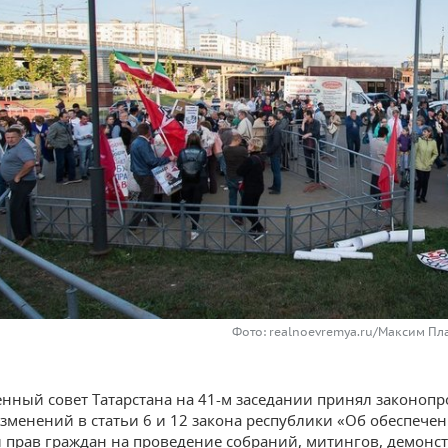
Фото: realnoevremya.ru/Максим Пл
енный совет Татарстана на 41-м заседании принял законопр
зменений в статьи 6 и 12 закона республики «Об обеспече
 прав граждан на проведение собраний, митингов, демонс