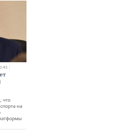
0:45
ет
й
, что
спорта на
о
платформы