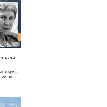
ленькой
Гинзбург —
заметно