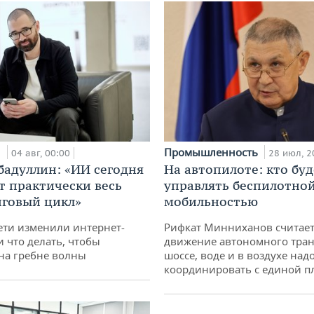
и
Промышленность
04 авг, 00:00
28 июл, 2
бадуллин: «ИИ сегодня
На автопилоте: кто буд
т практически весь
управлять беспилотно
говый цикл»
мобильностью
ети изменили интернет-
Рифкат Минниханов считает
и что делать, чтобы
движение автономного тран
 на гребне волны
шоссе, воде и в воздухе над
координировать с единой 