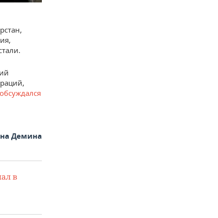
рстан,
ия,
стали.
вий
траций,
обсуждался
яна Демина
ал в