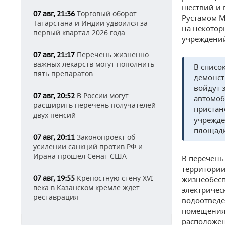
шествий и 
Торговый оборот
07 авг, 21:36
Рустамом М
Татарстана и Индии удвоился за
на некотор
первый квартал 2026 года
учреждени
Перечень жизненно
07 авг, 21:17
важных лекарств могут пополнить
В списо
пять препаратов
демонст
войдут 
В России могут
07 авг, 20:52
автомоб
расширить перечень получателей
пристан
двух пенсий
учрежде
площад
Законопроект об
07 авг, 20:11
усилении санкций против РФ и
Ирана прошел Сенат США
В перечень
территории
Крепостную стену XVI
07 авг, 19:55
жизнеобесп
века в Казанском кремле ждет
электричес
реставрация
водоотведе
помещения,
расположен