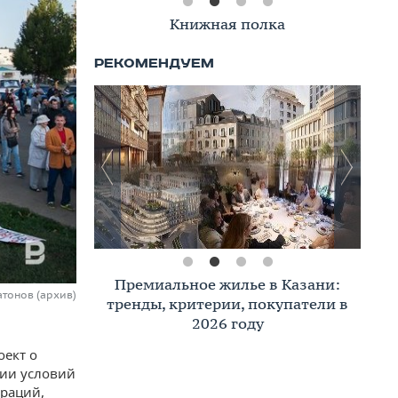
Книжная полка
Премиальное жилье в Казани:
атонов (архив)
тренды, критерии, покупатели в
2026 году
оект о
нии условий
траций,