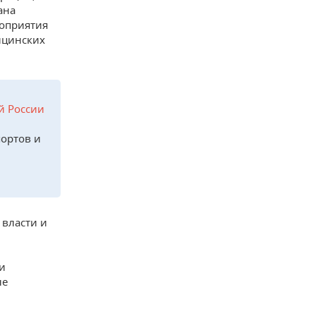
ана
роприятия
ицинских
й России
портов и
 власти и
и
ые