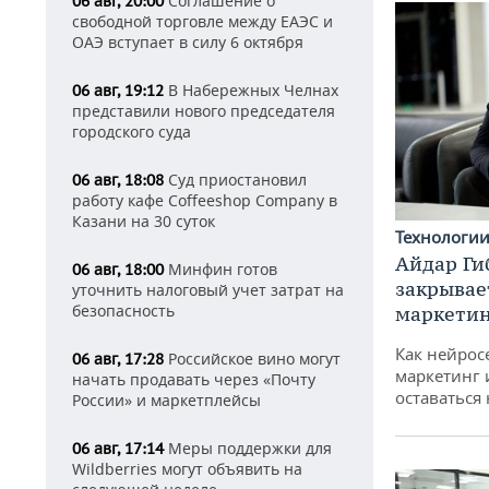
Соглашение о
06 авг, 20:00
свободной торговле между ЕАЭС и
ОАЭ вступает в силу 6 октября
В Набережных Челнах
06 авг, 19:12
представили нового председателя
городского суда
Суд приостановил
06 авг, 18:08
работу кафе Coffeeshop Company в
Казани на 30 суток
Технологи
Айдар Ги
Минфин готов
06 авг, 18:00
закрывае
уточнить налоговый учет затрат на
безопасность
маркетин
Как нейрос
Российское вино могут
06 авг, 17:28
маркетинг 
начать продавать через «Почту
оставаться
России» и маркетплейсы
Меры поддержки для
06 авг, 17:14
Wildberries могут объявить на