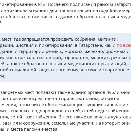
пикетирований в РТ». После его подписания раисом Татарст
иннихановым начнет действовать запрет на подобные ме
ых объектах, в том числе в зданиях образовательных и мед
й.
к мест, где запрещается проводить собрания, митинги,
рации, шествия и пикетирования, в Татарстане, как и
по все
здания и территории речных, морских, железнодорожных и
ильных вокзалов и станций, аэропортов, морских, речных 
ей, а также образовательных и медицинских организаций,
ний социальной защиты населения, детские и спортивные
ки.
 запретных мест попадают также здания органов публичной
, которые непосредственно прилегают к ним, объекты
ечения, в том числе обеспечивающие функционирование
ких, тепловых, водопроводных сетей, сетей водоснабжения 
ния, сетей газоснабжения. В него также включены культов
 здания и сооружения, земельные участки, на которых они
ы, и места паломничества.