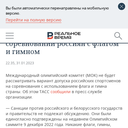
Вы были автоматически перенаправлены на мобильную
версию.
Перейти на полную версию
РЕГИОНЫ
СПОРТ
МОК не будет допускать до
БАШКОРТОСТАН
НОВОСТИ
соревнований россиян с флагом
ТАТАРСТАН
АНАЛИТИКА
и гимном
УДМУРТИЯ
НОВОСТИ АНАЛИТИКИ
ЭКОНОМИКА
22:35, 31.01.2023
ДЕКЛАРАЦИИ О ДОХОДАХ
НОВОСТИ ЭКОНОМИКИ
ПРОМЫШЛЕННОСТЬ
Международный олимпийский комитет (МОК) не будет
рассматривать вариант допуска российских спортсменов
КОРОЛИ ГОСЗАКАЗА ПФО
ФИНАНСЫ
НОВОСТИ
НЕДВИЖИМОСТЬ
на соревнования с использованием флага и гимна
ПРОМЫШЛЕННОСТИ
страны. Об этом ТАСС
сообщили
в пресс-службе
организации.
ВУЗЫ ТАТАРСТАНА
БАНКИ
НОВОСТИ НЕДВИЖИМОСТИ
АВТО
АГРОПРОМ
— Санкции против российского и белорусского государств
КОМУ ПРИНАДЛЕЖАТ
БЮДЖЕТ
НОВОСТИ АВТО
БИЗНЕС
и правительств не подлежат обсуждению. Они были
ТОРГОВЫЕ ЦЕНТРЫ
МАШИНОСТРОЕНИЕ
единогласно подтверждены на недавнем Олимпийском
ТАТАРСТАНА
саммите 9 декабря 2022 года. Никакие флаги, гимны,
ИНВЕСТИЦИИ
НОВОСТИ БИЗНЕСА
ТЕХНОЛОГИИ