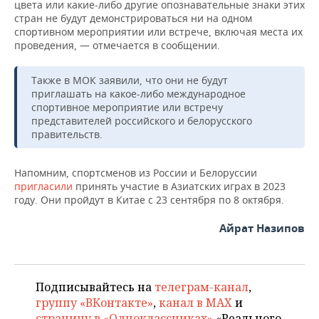
НЕФТЕХИМИЯ
цвета или какие-либо другие опознавательные знаки этих
стран не будут демонстрироваться ни на одном
РОЗНИЧНАЯ ТОРГОВЛЯ
НОВОСТИ ТЕХНОЛОГИЙ
МЕРОПРИЯТИЯ
спортивном мероприятии или встрече, включая места их
НЕФТЬ
проведения, — отмечается в сообщении.
ТРАНСПОРТ
IT
НОВОСТИ МЕРОПРИЯТИЙ
СПОРТ
ОПК
Также в МОК заявили, что они не будут
УСЛУГИ
МЕДИА
ВЫЕЗДНАЯ РЕДАКЦИЯ
НОВОСТИ СПОРТА
ОБЩЕСТВО
приглашать на какое-либо международное
ЭНЕРГЕТИКА
спортивное мероприятие или встречу
представителей российского и белорусского
ТЕЛЕКОММУНИКАЦИИ
БИЗНЕС-БРАНЧИ
ФУТБОЛ
НОВОСТИ ОБЩЕСТВА
ФОТОГАЛЕРЕЯ
правительств.
ONLINE-КОНФЕРЕНЦИИ
ХОККЕЙ
ВЛАСТЬ
СЮЖЕТЫ
Напомним, спортсменов из России и Белоруссии
пригласили
принять участие в Азиатских играх в 2023
ОТКРЫТАЯ ЛЕКЦИЯ
БАСКЕТБОЛ
ИНФРАСТРУКТУРА
СПРАВОЧНИК
году. Они пройдут в Китае с 23 сентября по 8 октября.
ВОЛЕЙБОЛ
ИСТОРИЯ
СПИСОК ПЕРСОН
ПОЛНАЯ ВЕРСИЯ
Айрат Назипов
КИБЕРСПОРТ
КУЛЬТУРА
СПИСОК КОМПАНИЙ
Подписывайтесь на
телеграм-канал
,
ФИГУРНОЕ КАТАНИЕ
МЕДИЦИНА
группу «ВКонтакте»
,
канал в MAX
и
страницу в «Одноклассниках»
«Реального