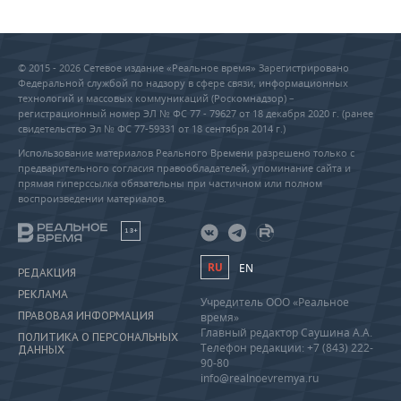
© 2015 - 2026 Сетевое издание «Реальное время» Зарегистрировано
Федеральной службой по надзору в сфере связи, информационных
технологий и массовых коммуникаций (Роскомнадзор) –
регистрационный номер ЭЛ № ФС 77 - 79627 от 18 декабря 2020 г. (ранее
свидетельство Эл № ФС 77-59331 от 18 сентября 2014 г.)
Использование материалов Реального Времени разрешено только с
предварительного согласия правообладателей, упоминание сайта и
прямая гиперссылка обязательны при частичном или полном
воспроизведении материалов.
18+
RU
EN
РЕДАКЦИЯ
РЕКЛАМА
Учредитель ООО «Реальное
ПРАВОВАЯ ИНФОРМАЦИЯ
время»
Главный редактор Саушина А.А.
ПОЛИТИКА О ПЕРСОНАЛЬНЫХ
Телефон редакции: +7 (843) 222-
ДАННЫХ
90-80
info@realnoevremya.ru