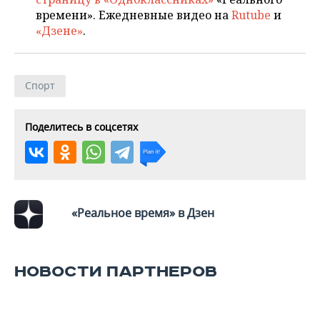
ВОДНЫЕ ВИДЫ СПОРТА
ОБРАЗОВАНИЕ
времени». Ежедневные видео на
Rutube
и
«Дзене»
.
ХОККЕЙ С МЯЧОМ
ПРОИСШЕСТВИЯ
Спорт
Поделитесь в соцсетях
«Реальное время» в Дзен
НОВОСТИ ПАРТНЕРОВ