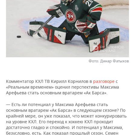
НЕФТЕХИМИЯ
РОЗНИЧНАЯ ТОРГОВЛЯ
НОВОСТИ ТЕХНОЛОГИЙ
МЕРОПРИЯТИЯ
НЕФТЬ
ТРАНСПОРТ
IT
НОВОСТИ МЕРОПРИЯТИЙ
СПОРТ
ОПК
УСЛУГИ
МЕДИА
ВЫЕЗДНАЯ РЕДАКЦИЯ
НОВОСТИ СПОРТА
ОБЩЕСТВО
ЭНЕРГЕТИКА
ТЕЛЕКОММУНИКАЦИИ
БИЗНЕС-БРАНЧИ
ФУТБОЛ
НОВОСТИ ОБЩЕСТВА
ФОТОГАЛЕРЕЯ
Фото: Динар Фатыхов
ONLINE-КОНФЕРЕНЦИИ
ХОККЕЙ
ВЛАСТЬ
СЮЖЕТЫ
ОТКРЫТАЯ ЛЕКЦИЯ
БАСКЕТБОЛ
ИНФРАСТРУКТУРА
СПРАВОЧНИК
Комментатор КХЛ ТВ Кирилл Корнилов в
разговоре
с
«Реальным временем» оценил перспективы Максима
Арефьева стать основным вратарем «Ак Барса».
ВОЛЕЙБОЛ
ИСТОРИЯ
СПИСОК ПЕРСОН
ПОЛНАЯ ВЕРСИЯ
— Есть ли потенциал у Максима Арефьева стать
КИБЕРСПОРТ
КУЛЬТУРА
СПИСОК КОМПАНИЙ
основным вратарем «Ак Барса» в следующем сезоне? По
крайней мере, он уже показал, что может конкурировать
на уровне КХЛ. Его переход к хоккею КХЛ проходит
ФИГУРНОЕ КАТАНИЕ
МЕДИЦИНА
достаточно гладко и спокойно. И потенциал у Максима,
безусловно, есть. Как показал прошлый сезон, Семен