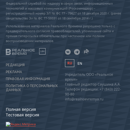
Федеральной службой по надзору в сфере связи, информационных
технологий и массовых коммуникаций (Роскомнадзор) –
регистрационный номер ЭЛ № ФС 77 - 79627 от 18 декабря 2020 г. (ранее
свидетельство Эл № ФС 77-59331 от 18 сентября 2014 г.)
Использование материалов Реального Времени разрешено только с
предварительного согласия правообладателей, упоминание сайта и
прямая гиперссылка обязательны при частичном или полном
воспроизведении материалов.
18+
RU
EN
РЕДАКЦИЯ
РЕКЛАМА
Учредитель ООО «Реальное
ПРАВОВАЯ ИНФОРМАЦИЯ
время»
Главный редактор Саушина А.А.
ПОЛИТИКА О ПЕРСОНАЛЬНЫХ
Телефон редакции: +7 (843) 222-
ДАННЫХ
90-80
info@realnoevremya.ru
Полная версия
Тестовая версия