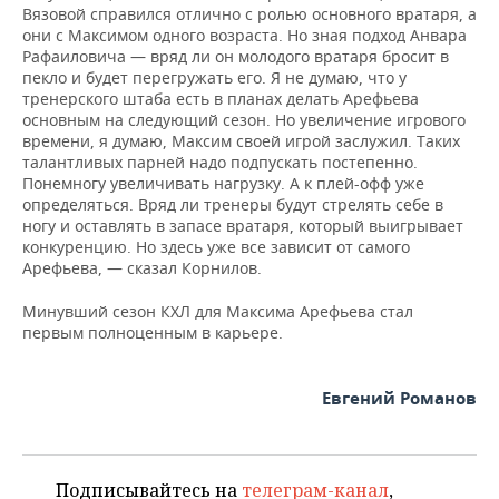
ВОДНЫЕ ВИДЫ СПОРТА
ОБРАЗОВАНИЕ
Вязовой справился отлично с ролью основного вратаря, а
они с Максимом одного возраста. Но зная подход Анвара
ХОККЕЙ С МЯЧОМ
ПРОИСШЕСТВИЯ
Рафаиловича — вряд ли он молодого вратаря бросит в
пекло и будет перегружать его. Я не думаю, что у
тренерского штаба есть в планах делать Арефьева
основным на следующий сезон. Но увеличение игрового
времени, я думаю, Максим своей игрой заслужил. Таких
талантливых парней надо подпускать постепенно.
Понемногу увеличивать нагрузку. А к плей-офф уже
определяться. Вряд ли тренеры будут стрелять себе в
ногу и оставлять в запасе вратаря, который выигрывает
конкуренцию. Но здесь уже все зависит от самого
Арефьева, — сказал Корнилов.
Минувший сезон КХЛ для Максима Арефьева стал
первым полноценным в карьере.
Евгений Романов
Подписывайтесь на
телеграм-канал
,