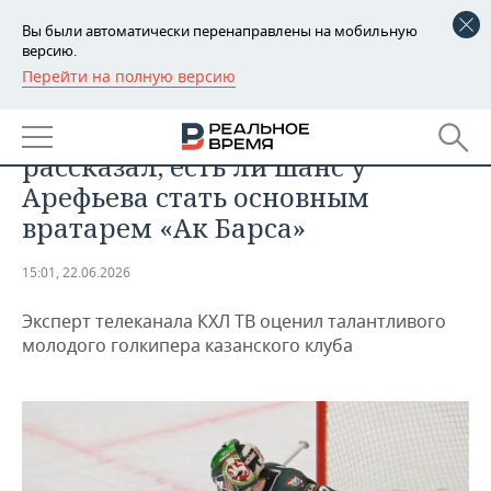
Вы были автоматически перенаправлены на мобильную
версию.
Перейти на полную версию
РЕГИОНЫ
СПОРТ
Комментатор Кирилл Корнилов
БАШКОРТОСТАН
НОВОСТИ
рассказал, есть ли шанс у
ТАТАРСТАН
АНАЛИТИКА
Арефьева стать основным
вратарем «Ак Барса»
УДМУРТИЯ
НОВОСТИ АНАЛИТИКИ
ЭКОНОМИКА
15:01, 22.06.2026
ДЕКЛАРАЦИИ О ДОХОДАХ
НОВОСТИ ЭКОНОМИКИ
ПРОМЫШЛЕННОСТЬ
Эксперт телеканала КХЛ ТВ оценил талантливого
КОРОЛИ ГОСЗАКАЗА ПФО
ФИНАНСЫ
НОВОСТИ
НЕДВИЖИМОСТЬ
молодого голкипера казанского клуба
ПРОМЫШЛЕННОСТИ
ВУЗЫ ТАТАРСТАНА
БАНКИ
НОВОСТИ НЕДВИЖИМОСТИ
АВТО
АГРОПРОМ
КОМУ ПРИНАДЛЕЖАТ
БЮДЖЕТ
НОВОСТИ АВТО
БИЗНЕС
ТОРГОВЫЕ ЦЕНТРЫ
МАШИНОСТРОЕНИЕ
ТАТАРСТАНА
ИНВЕСТИЦИИ
НОВОСТИ БИЗНЕСА
ТЕХНОЛОГИИ