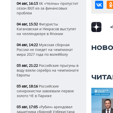
ХК «Челны» пропустит
04 авг, 16:13
сезон ВХЛ из-за финансовых
проблем
Фигуристы
04 авг, 15:32
«
Кагановская и Некрасов выступят
на челленджере в Японии
Мужская сборная
04 авг, 14:22
НОВО
России не поедет на чемпионат
мира 2027 года по волейболу
Российские прыгуны в
03 авг, 21:22
воду взяли серебро на чемпионате
Европы
ЧИТА
Российские
03 авг, 18:16
синхронистки завоевали первое
золото ЧЕ в Париже
«Рубин» арендовал
03 авг, 17:05
защитника сборной Узбекистана