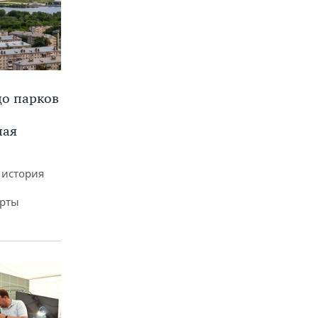
до парков
ная
 история
арты