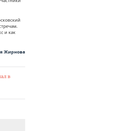
участники
сковский
стречам.
с и как
ья Жирнова
ал в