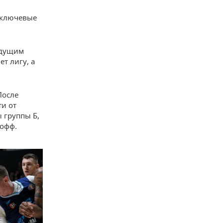
 ключевые
ыдущим
т лигу, а
После
ти от
 группы Б,
-офф.