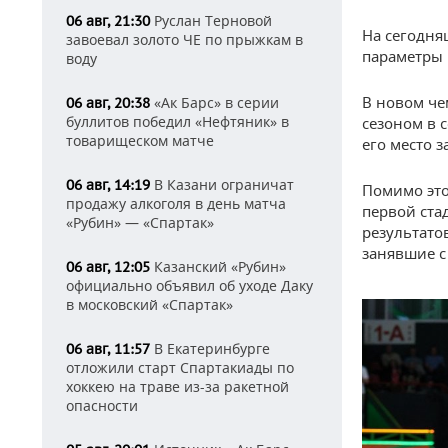
Руслан Терновой
06 авг, 21:30
На сегодня
завоевал золото ЧЕ по прыжкам в
параметры 
воду
В новом че
«Ак Барс» в серии
06 авг, 20:38
буллитов победил «Нефтяник» в
сезоном в 
товарищеском матче
его место 
В Казани ограничат
06 авг, 14:19
Помимо это
продажу алкоголя в день матча
первой ста
«Рубин» — «Спартак»
результато
занявшие с
Казанский «Рубин»
06 авг, 12:05
официально объявил об уходе Даку
в московский «Спартак»
В Екатеринбурге
06 авг, 11:57
отложили старт Спартакиады по
хоккею на траве из-за ракетной
опасности