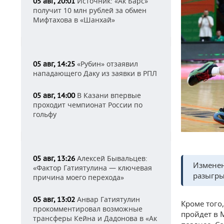
Источник: «Ак Барс»
05 авг, 20:01
получит 10 млн рублей за обмен
Мифтахова в «Шанхай»
«Рубин» отзаявил
05 авг, 14:25
нападающего Даку из заявки в РПЛ
В Казани впервые
05 авг, 14:00
проходит чемпионат России по
гольфу
Алексей Бывальцев:
05 авг, 13:26
Изменен
«Фактор Гатиятулина — ключевая
разыгры
причина моего перехода»
Анвар Гатиятулин
05 авг, 13:02
Кроме того
прокомментировал возможные
пройдет в 
трансферы Кейна и Дадонова в «Ак