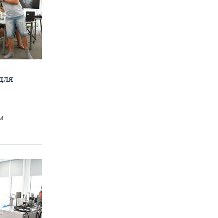
для
м