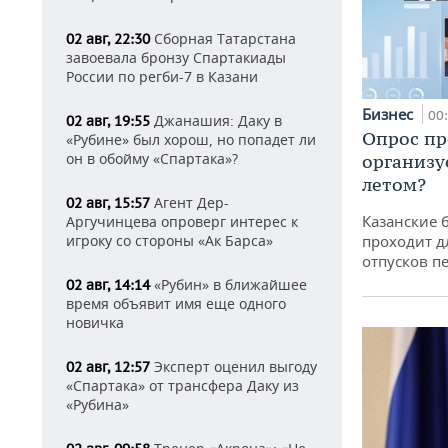
Сборная Татарстана
02 авг, 22:30
завоевала бронзу Спартакиады
России по регби-7 в Казани
Бизнес
00
Джанашия: Даку в
02 авг, 19:55
Опрос пр
«Рубине» был хорош, но попадет ли
он в обойму «Спартака»?
организу
летом?
Агент Дер-
02 авг, 15:57
Казанские 
Аргучинцева опроверг интерес к
игроку со стороны «Ак Барса»
проходит д
отпусков п
«Рубин» в ближайшее
02 авг, 14:14
время объявит имя еще одного
новичка
Эксперт оценил выгоду
02 авг, 12:57
«Спартака» от трансфера Даку из
«Рубина»