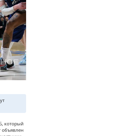
ут
Б, который
т объявлен