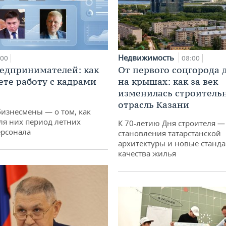
Недвижимость
:00
08:00
едпринимателей: как
От первого соцгорода 
ете работу с кадрами
на крышах: как за век
изменилась строитель
отрасль Казани
бизнесмены — о том, как
ля них период летних
К 70-летию Дня строителя —
ерсонала
становления татарстанской
архитектуры и новые станд
качества жилья