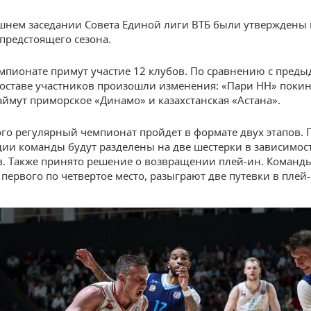
шнем заседании Совета Единой лиги ВТБ были утверждены
предстоящего сезона.
мпионате примут участие 12 клубов. По сравнению с пред
составе участников произошли изменения: «Пари НН» покине
займут приморское «Динамо» и казахстанская «Астана».
го регулярный чемпионат пройдет в формате двух этапов. 
дии команды будут разделены на две шестерки в зависимос
в. Также принято решение о возвращении плей-ин. Команды
 первого по четвертое место, разыграют две путевки в плей