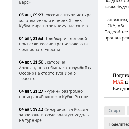
позднее. С
Барс»
также буду
Россияне взяли четыре
05 авг, 09:22
Напомним, 
золотых медали в первый день
ЦСКА, обыг
Кубка мира по зимнему плаванию
Подробнее 
прошла ре
Шлейхер и Терновой
04 авг, 21:53
принесли России третье золото на
чемпионате Европы
Екатерина
04 авг, 21:30
Александрова обыграла колумбийку
Осорио на старте турнира в
Подпи
Торонто
MAX
и
Ежедн
«Рубин» разгромно
04 авг, 21:27
проиграл «Родине» в Кубке России
Синхронистки России
04 авг, 19:13
Спорт
завоевали вторую золотую медаль
на турнире
Поделитес