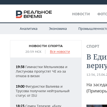
НОВОСТИ
ФОТО
Аналитика
Экономика
Промышленност
НОВОСТИ СПОРТА
СПОРТ
Все новости
20:59 МСК
В Еди
верну
Гимнастки Мельникова и
19:38
Листунова пропустят ЧЕ из-за
12:56, 23.06
отказа в визах
На засед
Фигуристки Валиева и
19:00
(Приморь
Трусова получили нейтральный
статус от ISU
Семен Терехов: «Буду
18:23