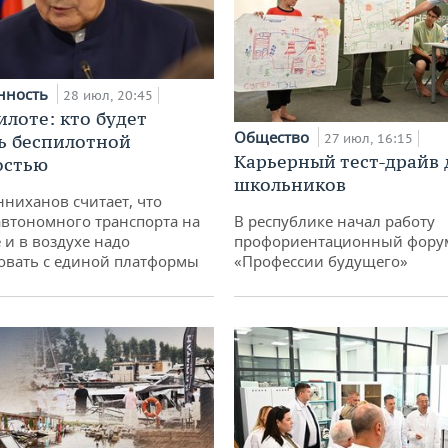
нность
28 июл, 20:45
илоте: кто будет
Общество
ь беспилотной
27 июл, 16:15
Карьерный тест-драйв 
остью
школьников
ниханов считает, что
втономного транспорта на
В республике начал работу
 и в воздухе надо
профориентационный фору
овать с единой платформы
«Профессии будущего»