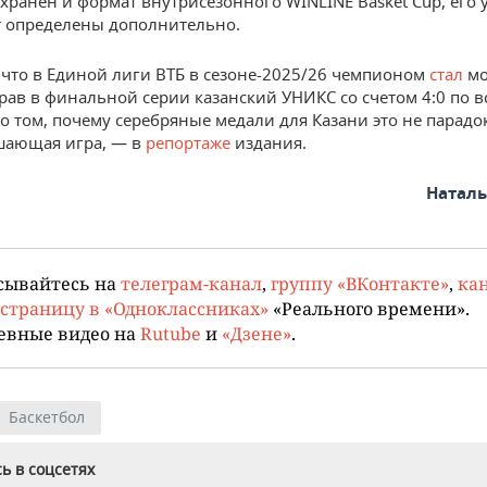
охранен и формат внутрисезонного WINLINE Basket Cup, его 
т определены дополнительно.
что в Единой лиги ВТБ в сезоне-2025/26 чемпионом
стал
мо
рав в финальной серии казанский УНИКС со счетом 4:0 по в
о том,
почему серебряные медали для Казани это не парадок
шающая игра, — в
репортаже
издания.
Натал
сывайтесь на
телеграм-канал
,
группу «ВКонтакте»
,
кан
страницу в «Одноклассниках»
«Реального времени».
евные видео на
Rutube
и
«Дзене»
.
Баскетбол
ь в соцсетях