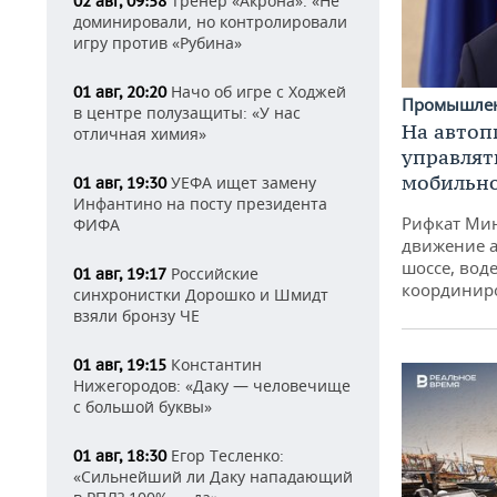
Тренер «Акрона»: «Не
02 авг, 09:58
доминировали, но контролировали
игру против «Рубина»
Начо об игре с Ходжей
01 авг, 20:20
Промышле
в центре полузащиты: «У нас
На автоп
отличная химия»
управлят
мобильн
УЕФА ищет замену
01 авг, 19:30
Инфантино на посту президента
Рифкат Мин
ФИФА
движение а
шоссе, воде
Российские
01 авг, 19:17
координир
синхронистки Дорошко и Шмидт
взяли бронзу ЧЕ
Константин
01 авг, 19:15
Нижегородов: «Даку — человечище
с большой буквы»
Егор Тесленко:
01 авг, 18:30
«Сильнейший ли Даку нападающий