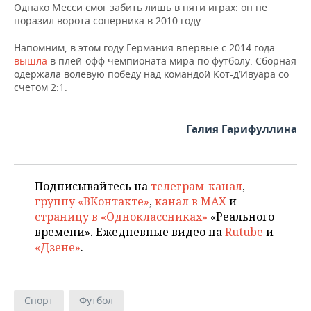
ВОДНЫЕ ВИДЫ СПОРТА
ОБРАЗОВАНИЕ
Однако Месси смог забить лишь в пяти играх: он не
поразил ворота соперника в 2010 году.
ХОККЕЙ С МЯЧОМ
ПРОИСШЕСТВИЯ
Напомним, в этом году Германия впервые с 2014 года
вышла
в плей-офф чемпионата мира по футболу. Сборная
одержала волевую победу над командой Кот-д’Ивуара со
счетом 2:1.
Галия Гарифуллина
Подписывайтесь на
телеграм-канал
,
группу «ВКонтакте»
,
канал в MAX
и
страницу в «Одноклассниках»
«Реального
времени». Ежедневные видео на
Rutube
и
«Дзене»
.
Спорт
Футбол