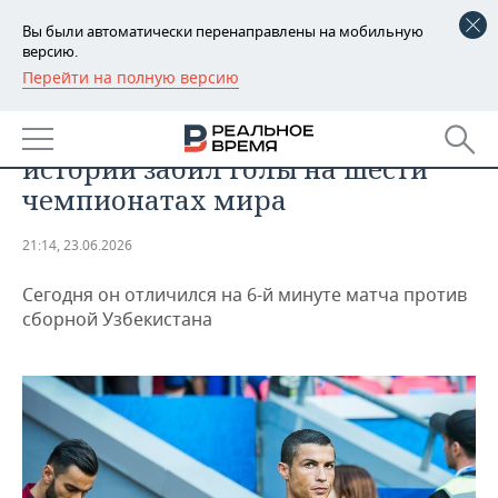
Вы были автоматически перенаправлены на мобильную
версию.
Перейти на полную версию
РЕГИОНЫ
СПОРТ
Криштиану Роналду первым в
БАШКОРТОСТАН
НОВОСТИ
истории забил голы на шести
ТАТАРСТАН
АНАЛИТИКА
чемпионатах мира
УДМУРТИЯ
НОВОСТИ АНАЛИТИКИ
ЭКОНОМИКА
21:14, 23.06.2026
ДЕКЛАРАЦИИ О ДОХОДАХ
НОВОСТИ ЭКОНОМИКИ
ПРОМЫШЛЕННОСТЬ
Сегодня он отличился на 6-й минуте матча против
сборной Узбекистана
КОРОЛИ ГОСЗАКАЗА ПФО
ФИНАНСЫ
НОВОСТИ
НЕДВИЖИМОСТЬ
ПРОМЫШЛЕННОСТИ
ВУЗЫ ТАТАРСТАНА
БАНКИ
НОВОСТИ НЕДВИЖИМОСТИ
АВТО
АГРОПРОМ
КОМУ ПРИНАДЛЕЖАТ
БЮДЖЕТ
НОВОСТИ АВТО
БИЗНЕС
ТОРГОВЫЕ ЦЕНТРЫ
МАШИНОСТРОЕНИЕ
ТАТАРСТАНА
ИНВЕСТИЦИИ
НОВОСТИ БИЗНЕСА
ТЕХНОЛОГИИ