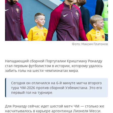
НЕФТЕХИМИЯ
РОЗНИЧНАЯ ТОРГОВЛЯ
НОВОСТИ ТЕХНОЛОГИЙ
МЕРОПРИЯТИЯ
НЕФТЬ
ТРАНСПОРТ
IT
НОВОСТИ МЕРОПРИЯТИЙ
СПОРТ
ОПК
УСЛУГИ
МЕДИА
ВЫЕЗДНАЯ РЕДАКЦИЯ
НОВОСТИ СПОРТА
ОБЩЕСТВО
ЭНЕРГЕТИКА
ТЕЛЕКОММУНИКАЦИИ
БИЗНЕС-БРАНЧИ
ФУТБОЛ
НОВОСТИ ОБЩЕСТВА
ФОТОГАЛЕРЕЯ
Фото: Максим Платонов
ONLINE-КОНФЕРЕНЦИИ
ХОККЕЙ
ВЛАСТЬ
СЮЖЕТЫ
Нападающий сборной Португалии Криштиану Роналду
стал первым футболистом в истории, которому удалось
ОТКРЫТАЯ ЛЕКЦИЯ
БАСКЕТБОЛ
ИНФРАСТРУКТУРА
СПРАВОЧНИК
забить голы на шести чемпионатах мира.
ВОЛЕЙБОЛ
ИСТОРИЯ
СПИСОК ПЕРСОН
ПОЛНАЯ ВЕРСИЯ
Сегодня он отличился на 6-й минуте матча второго
тура ЧМ-2026 против сборной Узбекистана. Это его
КИБЕРСПОРТ
КУЛЬТУРА
СПИСОК КОМПАНИЙ
первый гол на турнире.
ФИГУРНОЕ КАТАНИЕ
МЕДИЦИНА
Для Роналду сейчас идет шестой матч ЧМ — столько же
насчитывалось в карьере аргентинца Лионеля Месси.