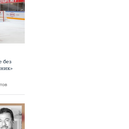
е без
яник»
итов