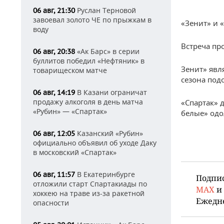
Руслан Терновой
06 авг, 21:30
завоевал золото ЧЕ по прыжкам в
«Зенит» и 
воду
Встреча пр
«Ак Барс» в серии
06 авг, 20:38
буллитов победил «Нефтяник» в
Зенит» явл
товарищеском матче
сезона под
В Казани ограничат
06 авг, 14:19
продажу алкоголя в день матча
«Спартак» 
«Рубин» — «Спартак»
белые» одо
Казанский «Рубин»
06 авг, 12:05
официально объявил об уходе Даку
в московский «Спартак»
В Екатеринбурге
06 авг, 11:57
Подпи
отложили старт Спартакиады по
MAX
и
хоккею на траве из-за ракетной
Ежедн
опасности