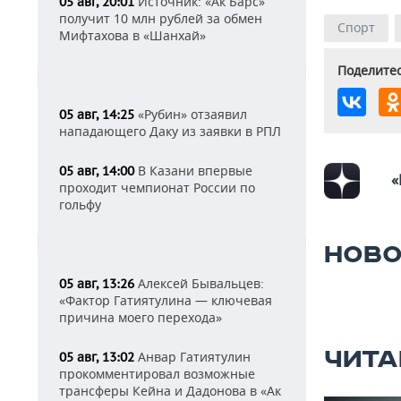
Источник: «Ак Барс»
05 авг, 20:01
получит 10 млн рублей за обмен
Спорт
Мифтахова в «Шанхай»
Поделитес
«Рубин» отзаявил
05 авг, 14:25
нападающего Даку из заявки в РПЛ
В Казани впервые
05 авг, 14:00
«
проходит чемпионат России по
гольфу
НОВО
Алексей Бывальцев:
05 авг, 13:26
«Фактор Гатиятулина — ключевая
причина моего перехода»
ЧИТА
Анвар Гатиятулин
05 авг, 13:02
прокомментировал возможные
трансферы Кейна и Дадонова в «Ак