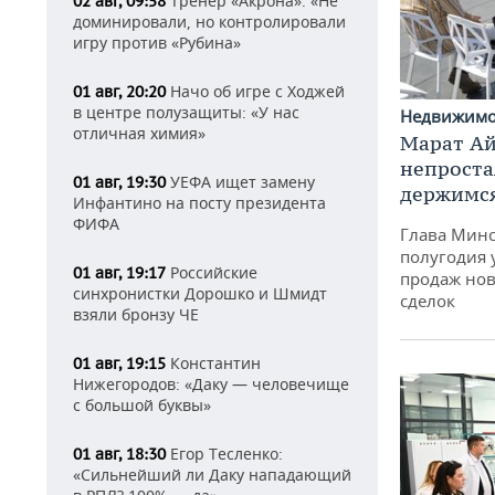
Тренер «Акрона»: «Не
02 авг, 09:58
доминировали, но контролировали
игру против «Рубина»
Начо об игре с Ходжей
01 авг, 20:20
в центре полузащиты: «У нас
Недвижим
отличная химия»
Марат Ай
непроста
УЕФА ищет замену
01 авг, 19:30
держимся
Инфантино на посту президента
ФИФА
Глава Минс
полугодия 
Российские
01 авг, 19:17
продаж нов
синхронистки Дорошко и Шмидт
сделок
взяли бронзу ЧЕ
Константин
01 авг, 19:15
Нижегородов: «Даку — человечище
с большой буквы»
Егор Тесленко:
01 авг, 18:30
«Сильнейший ли Даку нападающий