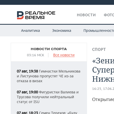
НОВОСТИ
ФОТО
Аналитика
Экономика
Промышленност
НОВОСТИ СПОРТА
СПОРТ
Все новости
03:16 МСК
«Зени
Супер
Гимнастки Мельникова
07 авг, 19:38
и Листунова пропустят ЧЕ из-за
Нижн
отказа в визах
16:25, 17.06.
Фигуристки Валиева и
07 авг, 19:00
Трусова получили нейтральный
Открытие
статус от ISU
Семен Терехов: «Буду
07 авг, 18:23