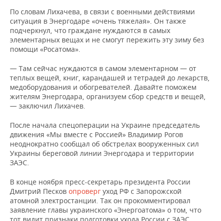
НЕФТЕХИМИЯ
По словам Лихачева, в связи с военными действиями
РОЗНИЧНАЯ ТОРГОВЛЯ
НОВОСТИ ТЕХНОЛОГИЙ
МЕРОПРИЯТИЯ
ситуация в Энергодаре «очень тяжелая». Он также
НЕФТЬ
подчеркнул, что граждане нуждаются в самых
элементарных вещах и не смогут пережить эту зиму без
ТРАНСПОРТ
IT
НОВОСТИ МЕРОПРИЯТИЙ
СПОРТ
ОПК
помощи «Росатома».
УСЛУГИ
МЕДИА
ВЫЕЗДНАЯ РЕДАКЦИЯ
НОВОСТИ СПОРТА
ОБЩЕСТВО
— Там сейчас нуждаются в самом элементарном — от
ЭНЕРГЕТИКА
теплых вещей, книг, карандашей и тетрадей до лекарств,
ТЕЛЕКОММУНИКАЦИИ
БИЗНЕС-БРАНЧИ
ФУТБОЛ
НОВОСТИ ОБЩЕСТВА
ФОТОГАЛЕРЕЯ
медоборудования и обогревателей. Давайте поможем
жителям Энергодара, организуем сбор средств и вещей,
— заключил Лихачев.
ONLINE-КОНФЕРЕНЦИИ
ХОККЕЙ
ВЛАСТЬ
СЮЖЕТЫ
После начала спецоперации на Украине председатель
ОТКРЫТАЯ ЛЕКЦИЯ
БАСКЕТБОЛ
ИНФРАСТРУКТУРА
СПРАВОЧНИК
движения «Мы вместе с Россией» Владимир Рогов
неоднократно сообщал об обстрелах вооруженных сил
Украины береговой линии Энергодара и территории
ВОЛЕЙБОЛ
ИСТОРИЯ
СПИСОК ПЕРСОН
ПОЛНАЯ ВЕРСИЯ
ЗАЭС.
КИБЕРСПОРТ
КУЛЬТУРА
СПИСОК КОМПАНИЙ
В конце ноября пресс-секретарь президента России
Дмитрий Песков
опроверг
уход РФ с Запорожской
ФИГУРНОЕ КАТАНИЕ
МЕДИЦИНА
атомной электростанции. Так он прокомментировал
заявление главы украинского «Энергоатома» о том, что
тот видит признаки подготовки ухода России с ЗАЭС.