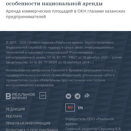
особенности национальной аренды
Аренда коммерческих площадей в ОКН глазами казанских
предпринимателей
© 2015 - 2026 Сетевое издание «Реальное время» Зарегистрировано
Федеральной службой по надзору в сфере связи, информационных
технологий и массовых коммуникаций (Роскомнадзор) –
регистрационный номер ЭЛ № ФС 77 - 79627 от 18 декабря 2020 г. (ранее
свидетельство Эл № ФС 77-59331 от 18 сентября 2014 г.)
Использование материалов Реального Времени разрешено только с
предварительного согласия правообладателей, упоминание сайта и
прямая гиперссылка обязательны при частичном или полном
воспроизведении материалов.
18+
RU
EN
РЕДАКЦИЯ
РЕКЛАМА
Учредитель ООО «Реальное
ПРАВОВАЯ ИНФОРМАЦИЯ
время»
Главный редактор Саушина А.А.
ПОЛИТИКА О ПЕРСОНАЛЬНЫХ