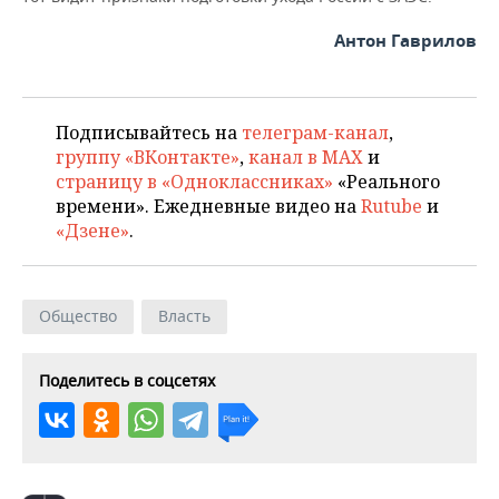
ВОДНЫЕ ВИДЫ СПОРТА
ОБРАЗОВАНИЕ
Антон Гаврилов
ХОККЕЙ С МЯЧОМ
ПРОИСШЕСТВИЯ
Подписывайтесь на
телеграм-канал
,
группу «ВКонтакте»
,
канал в MAX
и
страницу в «Одноклассниках»
«Реального
времени». Ежедневные видео на
Rutube
и
«Дзене»
.
Общество
Власть
Поделитесь в соцсетях