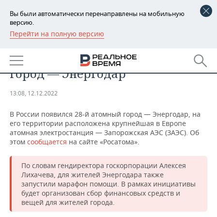
Вы были автоматически перенаправлены на мобильную
версию.
Перейти на полную версию
РЕГИОНЫ
ОБЩЕСТВО
В России появился 28-й атомный
БАШКОРТОСТАН
НОВОСТИ
город — Энергодар
ТАТАРСТАН
АНАЛИТИКА
13:08, 12.12.2022
УДМУРТИЯ
НОВОСТИ АНАЛИТИКИ
ЭКОНОМИКА
В России появился 28-й атомный город — Энергодар, на
его территории расположена крупнейшая в Европе
ДЕКЛАРАЦИИ О ДОХОДАХ
НОВОСТИ ЭКОНОМИКИ
ПРОМЫШЛЕННОСТЬ
атомная электростанция — Запорожская АЭС (ЗАЭС). Об
этом
сообщается
на сайте «Росатома».
КОРОЛИ ГОСЗАКАЗА ПФО
ФИНАНСЫ
НОВОСТИ
НЕДВИЖИМОСТЬ
ПРОМЫШЛЕННОСТИ
По словам гендиректора госкорпорации Алексея
ВУЗЫ ТАТАРСТАНА
БАНКИ
НОВОСТИ НЕДВИЖИМОСТИ
АВТО
Лихачева, для жителей Энергодара также
АГРОПРОМ
запустили марафон помощи. В рамках инициативы
КОМУ ПРИНАДЛЕЖАТ
БЮДЖЕТ
НОВОСТИ АВТО
БИЗНЕС
будет организован сбор финансовых средств и
ТОРГОВЫЕ ЦЕНТРЫ
МАШИНОСТРОЕНИЕ
вещей для жителей города.
ТАТАРСТАНА
ИНВЕСТИЦИИ
НОВОСТИ БИЗНЕСА
ТЕХНОЛОГИИ