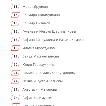
ВОДНЫЕ ВИДЫ СПОРТА
ОБРАЗОВАНИЕ
Марат Яруллин
ХОККЕЙ С МЯЧОМ
ПРОИСШЕСТВИЯ
Эльмира Калимуллина
Эльмир Низамов
Гульназ и Ильсур Шарипзяновы
Рафина Ганиуллина и Разиль Камалов
Ильгиз Мухутдинов
Саида Мухаметзянова
Юлия Гарифуллина
Рамиля и Рамиль Хайрутдиновы
Лейла и Рустам Галиевы
Анастасия Макарова
Рафис Калимуллин
Зарина Хасаншина