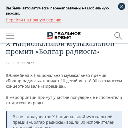
Вы были автоматически перенаправлены на мобильную
версию.
Перейти на полную версию
РЕГИОНЫ
ОБЩЕСТВО
Стал известен список лауреатов
БАШКОРТОСТАН
НОВОСТИ
Х Национальной музыкальной
ТАТАРСТАН
АНАЛИТИКА
премии «Болгар радиосы»
УДМУРТИЯ
НОВОСТИ АНАЛИТИКИ
ЭКОНОМИКА
17:35, 30.11.2022
ДЕКЛАРАЦИИ О ДОХОДАХ
НОВОСТИ ЭКОНОМИКИ
ПРОМЫШЛЕННОСТЬ
Юбилейная Х Национальная музыкальная премия
«Болгар радиосы» пройдет 10 декабря в 18.00 в казанском
КОРОЛИ ГОСЗАКАЗА ПФО
ФИНАНСЫ
НОВОСТИ
НЕДВИЖИМОСТЬ
концертном зале «Пирамида».
ПРОМЫШЛЕННОСТИ
В мероприятии примут участие популярные исполнители
ВУЗЫ ТАТАРСТАНА
БАНКИ
НОВОСТИ НЕДВИЖИМОСТИ
АВТО
татарской эстрады.
АГРОПРОМ
КОМУ ПРИНАДЛЕЖАТ
БЮДЖЕТ
НОВОСТИ АВТО
БИЗНЕС
ТОРГОВЫЕ ЦЕНТРЫ
МАШИНОСТРОЕНИЕ
В список лауреатов Х Национальной музыкальной
ТАТАРСТАНА
премии «Болгар радиосы» вошли 30 исполнителей
ИНВЕСТИЦИИ
НОВОСТИ БИЗНЕСА
ТЕХНОЛОГИИ
татарской эстрады: