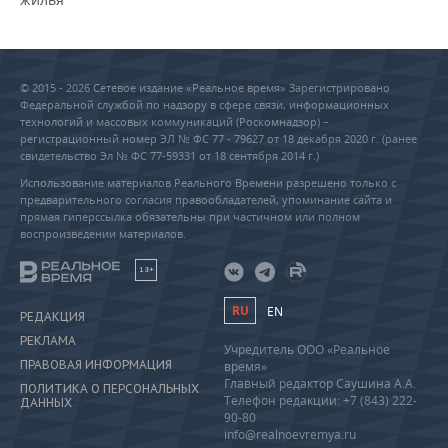
© 2015 - 2026 Сетевое издание «Реальное время» Зарегистрировано
Федеральной службой по надзору в сфере связи, информационных
технологий и массовых коммуникаций (Роскомнадзор) –
регистрационный номер ЭЛ № ФС 77 - 79627 от 18 декабря 2020 г. (ранее
свидетельство Эл № ФС 77-59331 от 18 сентября 2014 г.)
Использование материалов Реального Времени разрешено только с
предварительного согласия правообладателей, упоминание сайта и
прямая гиперссылка обязательны при частичном или полном
воспроизведении материалов.
18+
RU
EN
РЕДАКЦИЯ
РЕКЛАМА
Учредитель ООО «Реальное
ПРАВОВАЯ ИНФОРМАЦИЯ
время»
Главный редактор Саушина А.А.
ПОЛИТИКА О ПЕРСОНАЛЬНЫХ
Телефон редакции: +7 (843) 222-
ДАННЫХ
90-80
info@realnoevremya.ru