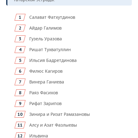
НЕФТЕХИМИЯ
РОЗНИЧНАЯ ТОРГОВЛЯ
НОВОСТИ ТЕХНОЛОГИЙ
МЕРОПРИЯТИЯ
НЕФТЬ
Салават Фатхутдинов
ТРАНСПОРТ
IT
НОВОСТИ МЕРОПРИЯТИЙ
СПОРТ
Айдар Галимов
ОПК
Гузель Уразова
УСЛУГИ
МЕДИА
ВЫЕЗДНАЯ РЕДАКЦИЯ
НОВОСТИ СПОРТА
ОБЩЕСТВО
ЭНЕРГЕТИКА
Ришат Тухватуллин
ТЕЛЕКОММУНИКАЦИИ
БИЗНЕС-БРАНЧИ
ФУТБОЛ
НОВОСТИ ОБЩЕСТВА
ФОТОГАЛЕРЕЯ
Ильсия Бадретдинова
ONLINE-КОНФЕРЕНЦИИ
ХОККЕЙ
ВЛАСТЬ
СЮЖЕТЫ
Филюс Кагиров
Винера Ганиева
ОТКРЫТАЯ ЛЕКЦИЯ
БАСКЕТБОЛ
ИНФРАСТРУКТУРА
СПРАВОЧНИК
Раяз Фасихов
ВОЛЕЙБОЛ
ИСТОРИЯ
СПИСОК ПЕРСОН
ПОЛНАЯ ВЕРСИЯ
Рифат Зарипов
КИБЕРСПОРТ
КУЛЬТУРА
СПИСОК КОМПАНИЙ
Зинира и Ризат Рамазановы
ФИГУРНОЕ КАТАНИЕ
МЕДИЦИНА
Алсу и Азат Фазлыевы
Ильвина