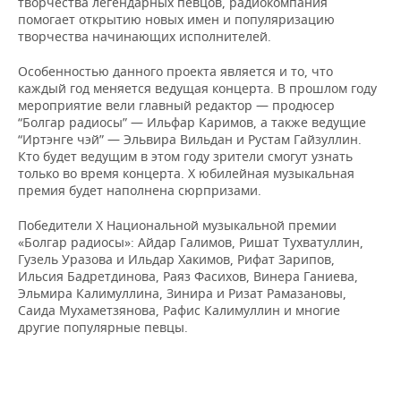
ВОДНЫЕ ВИДЫ СПОРТА
ОБРАЗОВАНИЕ
творчества легендарных певцов, радиокомпания
помогает открытию новых имен и популяризацию
творчества начинающих исполнителей.
ХОККЕЙ С МЯЧОМ
ПРОИСШЕСТВИЯ
Особенностью данного проекта является и то, что
каждый год меняется ведущая концерта. В прошлом году
мероприятие вели главный редактор — продюсер
“Болгар радиосы” — Ильфар Каримов, а также ведущие
“Иртэнге чэй” — Эльвира Вильдан и Рустам Гайзуллин.
Кто будет ведущим в этом году зрители смогут узнать
только во время концерта. Х юбилейная музыкальная
премия будет наполнена сюрпризами.
Победители Х Национальной музыкальной премии
«Болгар радиосы»: Айдар Галимов, Ришат Тухватуллин,
Гузель Уразова и Ильдар Хакимов, Рифат Зарипов,
Ильсия Бадретдинова, Раяз Фасихов, Винера Ганиева,
Эльмира Калимуллина, Зинира и Ризат Рамазановы,
Саида Мухаметзянова, Рафис Калимуллин и многие
другие популярные певцы.