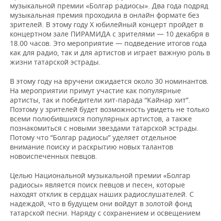
НЕФТЕХИМИЯ
музыкальной премии «Болгар радиосы». Два года подряд
музыкальная премия проходила в онлайн формате без
РОЗНИЧНАЯ ТОРГОВЛЯ
НОВОСТИ ТЕХНОЛОГИЙ
МЕРОПРИЯТИЯ
зрителей. В этому году Х юбилейный концерт пройдет в
НЕФТЬ
концертном зале ПИРАМИДА с зрителями — 10 декабря в
ТРАНСПОРТ
IT
НОВОСТИ МЕРОПРИЯТИЙ
СПОРТ
18.00 часов. Это мероприятие — подведение итогов года
ОПК
как для радио, так и для артистов и играет важную роль в
жизни татарской эстрады.
УСЛУГИ
МЕДИА
ВЫЕЗДНАЯ РЕДАКЦИЯ
НОВОСТИ СПОРТА
ОБЩЕСТВО
ЭНЕРГЕТИКА
В этому году на вручени ожидается около 30 номинантов.
ТЕЛЕКОММУНИКАЦИИ
БИЗНЕС-БРАНЧИ
ФУТБОЛ
НОВОСТИ ОБЩЕСТВА
ФОТОГАЛЕРЕЯ
На мероприятии примут участие как популярные
артисты, так и победители хит-парада “Кайнар хит”.
ONLINE-КОНФЕРЕНЦИИ
ХОККЕЙ
ВЛАСТЬ
СЮЖЕТЫ
Поэтому у зрителей будет возможность увидеть не только
всеми полюбившихся популярных артистов, а также
познакомиться с новыми звездами татарской эстрады.
ОТКРЫТАЯ ЛЕКЦИЯ
БАСКЕТБОЛ
ИНФРАСТРУКТУРА
СПРАВОЧНИК
Потому что “Болгар радиосы” уделяет отдельное
внимание поиску и раскрытию новых талантов
ВОЛЕЙБОЛ
ИСТОРИЯ
СПИСОК ПЕРСОН
ПОЛНАЯ ВЕРСИЯ
новоиспеченных певцов.
Целью Национальной музыкальной премии «Болгар
КИБЕРСПОРТ
КУЛЬТУРА
СПИСОК КОМПАНИЙ
радиосы» является поиск певцов и песен, которые
находят отклик в сердцах наших радиослушателей. С
ФИГУРНОЕ КАТАНИЕ
МЕДИЦИНА
надеждой, что в будущем они войдут в золотой фонд
татарской песни. Наряду с сохранением и освещением