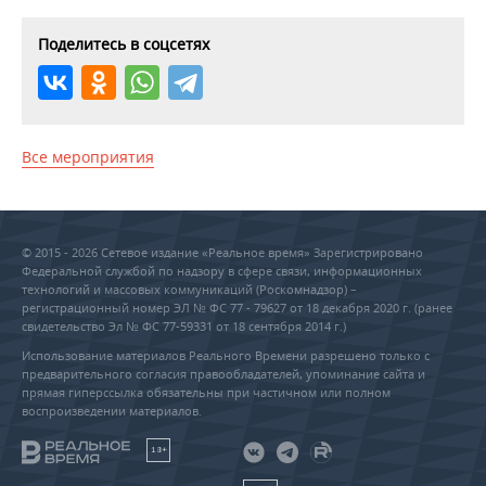
Поделитесь в соцсетях
Все мероприятия
© 2015 - 2026 Сетевое издание «Реальное время» Зарегистрировано
Федеральной службой по надзору в сфере связи, информационных
технологий и массовых коммуникаций (Роскомнадзор) –
регистрационный номер ЭЛ № ФС 77 - 79627 от 18 декабря 2020 г. (ранее
свидетельство Эл № ФС 77-59331 от 18 сентября 2014 г.)
Использование материалов Реального Времени разрешено только с
предварительного согласия правообладателей, упоминание сайта и
прямая гиперссылка обязательны при частичном или полном
воспроизведении материалов.
18+