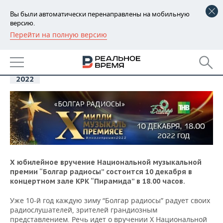
Вы были автоматически перенаправлены на мобильную
версию.
Перейти на полную версию
РЕГИОНЫ
10
Национальная музыкальная
БАШКОРТОСТАН
премия “Болгар радиосы”
НОВОСТИ
дек
2022
ТАТАРСТАН
АНАЛИТИКА
УДМУРТИЯ
НОВОСТИ АНАЛИТИКИ
ЭКОНОМИКА
ДЕКЛАРАЦИИ О ДОХОДАХ
НОВОСТИ ЭКОНОМИКИ
ПРОМЫШЛЕННОСТЬ
КОРОЛИ ГОСЗАКАЗА ПФО
ФИНАНСЫ
НОВОСТИ
НЕДВИЖИМОСТЬ
ПРОМЫШЛЕННОСТИ
Х юбилейное вручение Национальной музыкальной
премии “Болгар радиосы” состоится 10 декабря в
ВУЗЫ ТАТАРСТАНА
БАНКИ
НОВОСТИ НЕДВИЖИМОСТИ
АВТО
АГРОПРОМ
концертном зале КРК “Пирамида” в 18.00 часов.
КОМУ ПРИНАДЛЕЖАТ
БЮДЖЕТ
НОВОСТИ АВТО
БИЗНЕС
Уже 10-й год каждую зиму “Болгар радиосы” радует своих
ТОРГОВЫЕ ЦЕНТРЫ
МАШИНОСТРОЕНИЕ
радиослушателей, зрителей грандиозным
ТАТАРСТАНА
ИНВЕСТИЦИИ
НОВОСТИ БИЗНЕСА
ТЕХНОЛОГИИ
представлением. Речь идет о вручении X Национальной