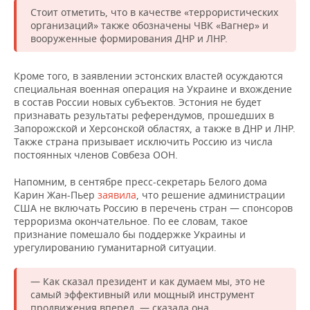
НЕФТЕХИМИЯ
Стоит отметить, что в качестве «террористических
РОЗНИЧНАЯ ТОРГОВЛЯ
НОВОСТИ ТЕХНОЛОГИЙ
организаций» также обозначены ЧВК «Вагнер» и
МЕРОПРИЯТИЯ
НЕФТЬ
вооруженные формирования ДНР и ЛНР.
ТРАНСПОРТ
IT
НОВОСТИ МЕРОПРИЯТИЙ
СПОРТ
ОПК
Кроме того, в заявлении эстонских властей осуждаются
специальная военная операция на Украине и вхождение
УСЛУГИ
МЕДИА
ВЫЕЗДНАЯ РЕДАКЦИЯ
НОВОСТИ СПОРТА
ОБЩЕСТВО
ЭНЕРГЕТИКА
в состав России новых субъектов. Эстония не будет
признавать результаты референдумов, прошедших в
ТЕЛЕКОММУНИКАЦИИ
БИЗНЕС-БРАНЧИ
ФУТБОЛ
НОВОСТИ ОБЩЕСТВА
ФОТОГАЛЕРЕЯ
Запорожской и Херсонской областях, а также в ДНР и ЛНР.
Также страна призывает исключить Россию из числа
ONLINE-КОНФЕРЕНЦИИ
ХОККЕЙ
ВЛАСТЬ
СЮЖЕТЫ
постоянных членов Совбеза ООН.
Напомним, в сентябре пресс-секретарь Белого дома
ОТКРЫТАЯ ЛЕКЦИЯ
БАСКЕТБОЛ
ИНФРАСТРУКТУРА
СПРАВОЧНИК
Карин Жан-Пьер
заявила
, что решение администрации
США не включать Россию в перечень стран — спонсоров
ВОЛЕЙБОЛ
ИСТОРИЯ
СПИСОК ПЕРСОН
ПОЛНАЯ ВЕРСИЯ
терроризма окончательное. По ее словам, такое
признание помешало бы поддержке Украины и
урегулированию гуманитарной ситуации.
КИБЕРСПОРТ
КУЛЬТУРА
СПИСОК КОМПАНИЙ
ФИГУРНОЕ КАТАНИЕ
МЕДИЦИНА
— Как сказал президент и как думаем мы, это не
самый эффективный или мощный инструмент
продвижения вперед, — сказала она.