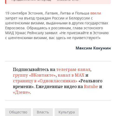
ВОДНЫЕ ВИДЫ СПОРТА
ОБРАЗОВАНИЕ
ХОККЕЙ С МЯЧОМ
ПРОИСШЕСТВИЯ
19 сентября Эстония, Латвия, Литва и Польша
ввели
запрет на въезд граждан России и Белоруссии с
шенгенскими визами, выданными в других государствах
Евросоюза. Обращаясь к россиянам, глава эстонского
МИД Урмас Рейнсалу заявил: «Не приезжайте в Эстонию
с шенгенскими визами, вас здесь не приветствуют!»
Максим Кокунин
Подписывайтесь на
телеграм-канал
,
группу «ВКонтакте»
,
канал в MAX
и
страницу в «Одноклассниках»
«Реального
времени». Ежедневные видео на
Rutube
и
«Дзене»
.
Общество
Власть
Культура