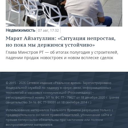
Недвижимость
07 авг, 17:32
Марат Айзатуллин: «Ситуация непростая,
но пока мы держимся устойчиво»
Глава Минстроя РТ — об итогах полугодия у строителей,
падении продаж новостроек и новом всплеске сделок
© 2015 - 2026 Сетевое издание «Реальное время» Зарегистрировано
Федеральной службой по надзору в сфере связи, информационных
технологий и массовых коммуникаций (Роскомнадзор) –
регистрационный номер ЭЛ № ФС 77 - 79627 от 18 декабря 2020 г. (ранее
свидетельство Эл № ФС 77-59331 от 18 сентября 2014 г.)
Использование материалов Реального Времени разрешено только с
предварительного согласия правообладателей, упоминание сайта и
прямая гиперссылка обязательны при частичном или полном
воспроизведении материалов.