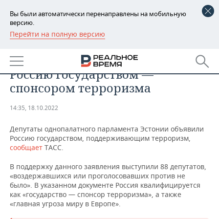
Вы были автоматически перенаправлены на мобильную
версию.
Перейти на полную версию
РЕГИОНЫ
ОБЩЕСТВО
Парламент Эстонии объявил
БАШКОРТОСТАН
НОВОСТИ
Россию государством —
ТАТАРСТАН
АНАЛИТИКА
спонсором терроризма
УДМУРТИЯ
НОВОСТИ АНАЛИТИКИ
ЭКОНОМИКА
14:35, 18.10.2022
ДЕКЛАРАЦИИ О ДОХОДАХ
НОВОСТИ ЭКОНОМИКИ
ПРОМЫШЛЕННОСТЬ
Депутаты однопалатного парламента Эстонии объявили
Россию государством, поддерживающим терроризм,
КОРОЛИ ГОСЗАКАЗА ПФО
ФИНАНСЫ
НОВОСТИ
НЕДВИЖИМОСТЬ
сообщает
ТАСС.
ПРОМЫШЛЕННОСТИ
В поддержку данного заявления выступили 88 депутатов,
ВУЗЫ ТАТАРСТАНА
БАНКИ
НОВОСТИ НЕДВИЖИМОСТИ
АВТО
«воздержавшихся или проголосовавших против не
АГРОПРОМ
было». В указанном документе Россия квалифицируется
КОМУ ПРИНАДЛЕЖАТ
БЮДЖЕТ
НОВОСТИ АВТО
БИЗНЕС
как «государство — спонсор терроризма», а также
ТОРГОВЫЕ ЦЕНТРЫ
МАШИНОСТРОЕНИЕ
«главная угроза миру в Европе».
ТАТАРСТАНА
ИНВЕСТИЦИИ
НОВОСТИ БИЗНЕСА
ТЕХНОЛОГИИ