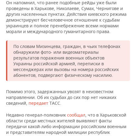
НЕФТЕХИМИЯ
Он напомнил, что ранее подобные рейды уже были
проведены в Харькове, Николаеве, Сумах, Чернигове и
РОЗНИЧНАЯ ТОРГОВЛЯ
НОВОСТИ ТЕХНОЛОГИЙ
МЕРОПРИЯТИЯ
других населенных пунктах. Действия киевского режима
НЕФТЬ
демонстрируют бесчеловечное отношение к судьбам
ТРАНСПОРТ
IT
НОВОСТИ МЕРОПРИЯТИЙ
СПОРТ
украинцев и полное пренебрежение всеми нормами
ОПК
морали и международного гуманитарного права.
УСЛУГИ
МЕДИА
ВЫЕЗДНАЯ РЕДАКЦИЯ
НОВОСТИ СПОРТА
ОБЩЕСТВО
ЭНЕРГЕТИКА
По словам Мизинцева, граждан, в чьих телефонах
обнаружили фото- или видеоматериалы
ТЕЛЕКОММУНИКАЦИИ
БИЗНЕС-БРАНЧИ
ФУТБОЛ
НОВОСТИ ОБЩЕСТВА
ФОТОГАЛЕРЕЯ
результатов поражения военных объектов
Украины российской армией, переписки в
ONLINE-КОНФЕРЕНЦИИ
ХОККЕЙ
ВЛАСТЬ
СЮЖЕТЫ
мессенджерах или вызовы на номера российских
абонентов, подвергают физическому насилию.
ОТКРЫТАЯ ЛЕКЦИЯ
БАСКЕТБОЛ
ИНФРАСТРУКТУРА
СПРАВОЧНИК
Помимо этого, задержанных увозят в неизвестном
ВОЛЕЙБОЛ
ИСТОРИЯ
СПИСОК ПЕРСОН
ПОЛНАЯ ВЕРСИЯ
направлении. Об их судьбах до сих пор нет никаких
сведений,
передает
ТАСС.
КИБЕРСПОРТ
КУЛЬТУРА
СПИСОК КОМПАНИЙ
Недавно генерал-полковник
сообщал
, что в Харьковской
области среди местных жителей выявляют факты
ФИГУРНОЕ КАТАНИЕ
МЕДИЦИНА
передачи какой-либо информации российским военным
и представителям народной милиции республик