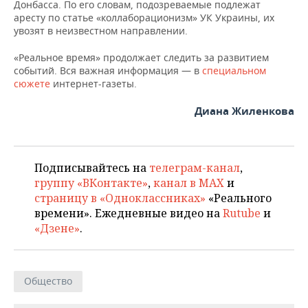
ВОДНЫЕ ВИДЫ СПОРТА
ОБРАЗОВАНИЕ
Донбасса. По его словам, подозреваемые подлежат
аресту по статье «коллаборационизм» УК Украины, их
увозят в неизвестном направлении.
ХОККЕЙ С МЯЧОМ
ПРОИСШЕСТВИЯ
«Реальное время» продолжает следить за развитием
событий. Вся важная информация — в
специальном
сюжете
интернет-газеты.
Диана Жиленкова
Подписывайтесь на
телеграм-канал
,
группу «ВКонтакте»
,
канал в MAX
и
страницу в «Одноклассниках»
«Реального
времени». Ежедневные видео на
Rutube
и
«Дзене»
.
Общество