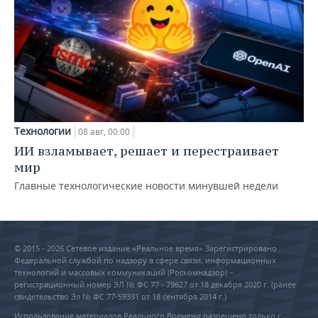
Технологии
08 авг, 00:00
ИИ взламывает, решает и перестраивает
мир
Главные технологические новости минувшей недели
© 2015 - 2026 Сетевое издание «Реальное время» Зарегистрировано
Федеральной службой по надзору в сфере связи, информационных
технологий и массовых коммуникаций (Роскомнадзор) –
регистрационный номер ЭЛ № ФС 77 - 79627 от 18 декабря 2020 г. (ранее
свидетельство Эл № ФС 77-59331 от 18 сентября 2014 г.)
Использование материалов Реального Времени разрешено только с