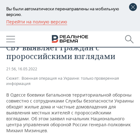
Вы были автоматически перенаправлены на мобильную
версию.
Перейти на полную версию
РЕГИОНЫ
ОБЩЕСТВО
Минобороны России: в Одессе
БАШКОРТОСТАН
НОВОСТИ
СБУ выявляет граждан с
ТАТАРСТАН
АНАЛИТИКА
пророссийскими взглядами
УДМУРТИЯ
НОВОСТИ АНАЛИТИКИ
ЭКОНОМИКА
21:56, 16.05.2022
Сюжет:
Военная операция на Украине: только проверенная
ДЕКЛАРАЦИИ О ДОХОДАХ
НОВОСТИ ЭКОНОМИКИ
ПРОМЫШЛЕННОСТЬ
информация
КОРОЛИ ГОСЗАКАЗА ПФО
ФИНАНСЫ
НОВОСТИ
НЕДВИЖИМОСТЬ
В Одессе боевики батальонов территориальной обороны
ПРОМЫШЛЕННОСТИ
совместно с сотрудниками Службы безопасности Украины
обходят жилые дома и частные домовладения для
ВУЗЫ ТАТАРСТАНА
БАНКИ
НОВОСТИ НЕДВИЖИМОСТИ
АВТО
выявления местных жителей с пророссийскими
АГРОПРОМ
взглядами. Об этом заявил начальник Национального
КОМУ ПРИНАДЛЕЖАТ
БЮДЖЕТ
НОВОСТИ АВТО
БИЗНЕС
центра управления обороной России генерал-полковник
ТОРГОВЫЕ ЦЕНТРЫ
МАШИНОСТРОЕНИЕ
Михаил Мизинцев.
ТАТАРСТАНА
ИНВЕСТИЦИИ
НОВОСТИ БИЗНЕСА
ТЕХНОЛОГИИ