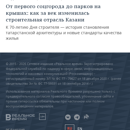
От первого соцгорода до парков на
крышах: как за век изменилась
строительная отрасль Казани
К 70-летию Дня строителя — история становления
татарстанской архитектуры и новые стандарты качества
жилья
© 2015 - 2026 Сетевое издание «Реальное время» Зарегистрировано
Федеральной службой по надзору в сфере связи, информационных
технологий и массовых коммуникаций (Роскомнадзор) –
регистрационный номер ЭЛ № ФС 77 - 79627 от 18 декабря 2020 г. (ранее
свидетельство Эл № ФС 77-59331 от 18 сентября 2014 г.)
Использование материалов Реального Времени разрешено только с
предварительного согласия правообладателей, упоминание сайта и
прямая гиперссылка обязательны при частичном или полном
воспроизведении материалов.
18+
RU
EN