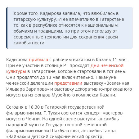
НЕФТЕХИМИЯ
РОЗНИЧНАЯ ТОРГОВЛЯ
НОВОСТИ ТЕХНОЛОГИЙ
МЕРОПРИЯТИЯ
Кроме того, Кадырова заявила, что влюбилась в
НЕФТЬ
татарскую культуру. И ее впечатлило в Татарстане
то, как в республике относятся к национальным
ТРАНСПОРТ
IT
НОВОСТИ МЕРОПРИЯТИЙ
СПОРТ
ОПК
обычаям и традициям, но при этом используют
современные технологии для сохранения своей
УСЛУГИ
МЕДИА
ВЫЕЗДНАЯ РЕДАКЦИЯ
НОВОСТИ СПОРТА
ОБЩЕСТВО
самобытности.
ЭНЕРГЕТИКА
ТЕЛЕКОММУНИКАЦИИ
БИЗНЕС-БРАНЧИ
ФУТБОЛ
НОВОСТИ ОБЩЕСТВА
ФОТОГАЛЕРЕЯ
Кадырова
прибыла
с рабочим визитом в Казань 11 мая.
При ее участии в столице РТ проходят
Дни чеченской
ONLINE-КОНФЕРЕНЦИИ
ХОККЕЙ
ВЛАСТЬ
СЮЖЕТЫ
культуры
в Татарстане, которые стартовали в тот день.
Они продлятся до 13 мая включительно. Накануне
ОТКРЫТАЯ ЛЕКЦИЯ
БАСКЕТБОЛ
ИНФРАСТРУКТУРА
СПРАВОЧНИК
чеченской делегации
представили
выставку «Вселенная
Ильдара Зарипова» и выставку декоративно-прикладного
искусства из фондов Музейного комплекса Казани.
ВОЛЕЙБОЛ
ИСТОРИЯ
СПИСОК ПЕРСОН
ПОЛНАЯ ВЕРСИЯ
Сегодня в 18.30 в Татарской государственной
КИБЕРСПОРТ
КУЛЬТУРА
СПИСОК КОМПАНИЙ
филармонии им. Г. Тукая состоится концерт мастеров
искусств Чечни. На одной сцене выступят ансамбль
народной музыки Государственной чеченской
ФИГУРНОЕ КАТАНИЕ
МЕДИЦИНА
филармонии имени Шахбулатова, ансамбль танца
«Вайнах» и детский симфонический оркестр.