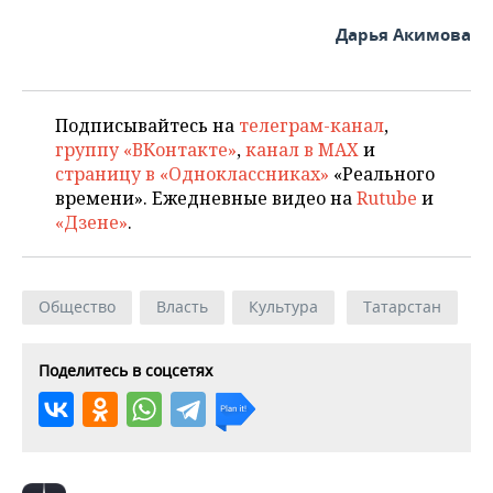
ВОДНЫЕ ВИДЫ СПОРТА
ОБРАЗОВАНИЕ
Дарья Акимова
ХОККЕЙ С МЯЧОМ
ПРОИСШЕСТВИЯ
Подписывайтесь на
телеграм-канал
,
группу «ВКонтакте»
,
канал в MAX
и
страницу в «Одноклассниках»
«Реального
времени». Ежедневные видео на
Rutube
и
«Дзене»
.
Общество
Власть
Культура
Татарстан
Поделитесь в соцсетях