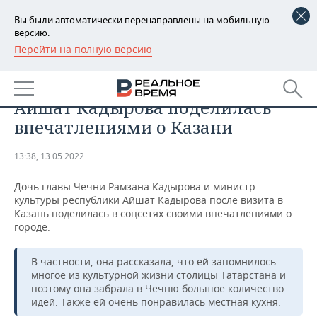
Вы были автоматически перенаправлены на мобильную
версию.
Перейти на полную версию
РЕГИОНЫ
ОБЩЕСТВО
«Нам точно есть о чем дружить»:
БАШКОРТОСТАН
НОВОСТИ
Айшат Кадырова поделилась
ТАТАРСТАН
АНАЛИТИКА
впечатлениями о Казани
УДМУРТИЯ
НОВОСТИ АНАЛИТИКИ
ЭКОНОМИКА
13:38, 13.05.2022
ДЕКЛАРАЦИИ О ДОХОДАХ
НОВОСТИ ЭКОНОМИКИ
ПРОМЫШЛЕННОСТЬ
Дочь главы Чечни Рамзана Кадырова и министр
культуры республики Айшат Кадырова после визита в
КОРОЛИ ГОСЗАКАЗА ПФО
ФИНАНСЫ
НОВОСТИ
НЕДВИЖИМОСТЬ
Казань поделилась в соцсетях своими впечатлениями о
ПРОМЫШЛЕННОСТИ
городе.
ВУЗЫ ТАТАРСТАНА
БАНКИ
НОВОСТИ НЕДВИЖИМОСТИ
АВТО
АГРОПРОМ
В частности, она рассказала, что ей запомнилось
многое из культурной жизни столицы Татарстана и
КОМУ ПРИНАДЛЕЖАТ
БЮДЖЕТ
НОВОСТИ АВТО
БИЗНЕС
ТОРГОВЫЕ ЦЕНТРЫ
МАШИНОСТРОЕНИЕ
поэтому она забрала в Чечню большое количество
ТАТАРСТАНА
идей. Также ей очень понравилась местная кухня.
ИНВЕСТИЦИИ
НОВОСТИ БИЗНЕСА
ТЕХНОЛОГИИ