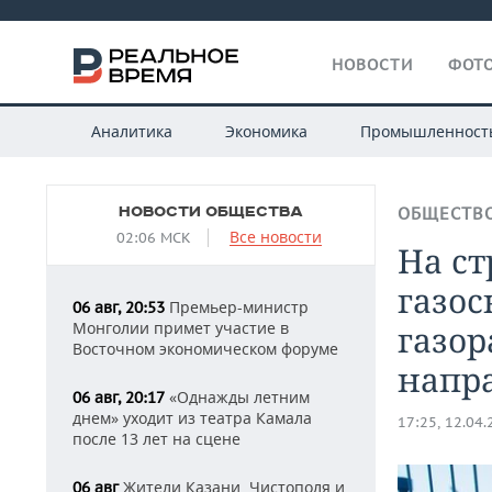
НОВОСТИ
ФОТО
Аналитика
Экономика
Промышленност
НОВОСТИ ОБЩЕСТВА
ОБЩЕСТВ
Все новости
02:06 МСК
На ст
газос
Премьер-министр
06 авг, 20:53
Монголии примет участие в
газор
Восточном экономическом форуме
напра
«Однажды летним
06 авг, 20:17
днем» уходит из театра Камала
17:25, 12.04
после 13 лет на сцене
Жители Казани, Чистополя и
06 авг