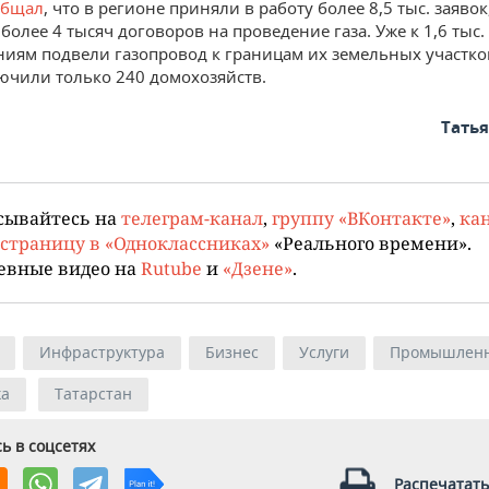
общал
, что в регионе приняли в работу более 8,5 тыс. заявок
олее 4 тысяч договоров на проведение газа. Уже к 1,6 тыс.
иям подвели газопровод к границам их земельных участко
ючили только 240 домохозяйств.
Тать
сывайтесь на
телеграм-канал
,
группу «ВКонтакте»
,
кан
страницу в «Одноклассниках»
«Реального времени».
евные видео на
Rutube
и
«Дзене»
.
Инфраструктура
Бизнес
Услуги
Промышленн
ка
Татарстан
ь в соцсетях
Распечатать