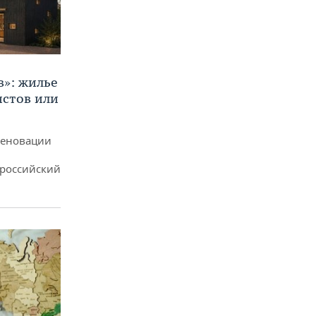
в»: жилье
истов или
реновации
ероссийский