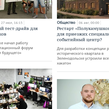
Общество
27 июл, 16:15
06 авг, 00:00
й тест-драйв для
Рестарт «Полукамушко
ков
для приезжих специал
событийный центр?
ке начал работу
тационный форум
Для разработки концепции 
и будущего»
исторического квартала в
Зеленодольске устроили вс
хакатон