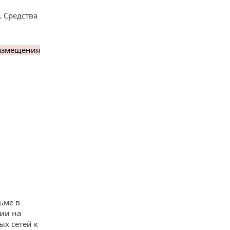
. Средства
размещения
ьме в
ции на
ых сетей к