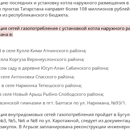
цию последних и установку котла наружного размещения в
 пунктах Татарстана направят более 108 миллионов рублей
 из республиканского бюджета.
ция сетей газопотребления с установкой котла наружного 
ана в:
в селе Кулле-Кими Атнинского района;
села Коргуза Верхнеуслонского района;
ком саду в деревне Юсуп-Алан Сабинского района;
 селе Антоновка Спасского района;
в селе Нармонка Тетюшского района;
в селе Новый Арыш Рыбно-Слободского района;
асинской гимназии в пгт. Балтаси по ул. Наримана, №93/1.
ция внутридомовых сетей газопотребления пройдет в Бугул
№3, №5, №6 и №8 по ул. Каротажной, следует из документа
сзакупок. В Агрызе запланирована реконструкции инженерн