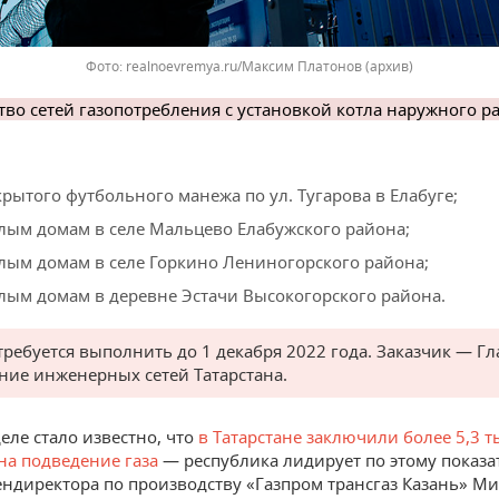
realnoevremya.ru/Максим Платонов
(архив)
тво сетей газопотребления с установкой котла наружного 
крытого футбольного манежа по ул. Тугарова в Елабуге;
лым домам в селе Мальцево Елабужского района;
лым домам в селе Горкино Лениногорского района;
лым домам в деревне Эстачи Высокогорского района.
требуется выполнить до 1 декабря 2022 года. Заказчик — Г
ние инженерных сетей Татарстана.
еле стало известно, что
в Татарстане заключили более 5,3 т
на подведение газа
— республика лидирует по этому показа
ендиректора по производству «Газпром трансгаз Казань» М