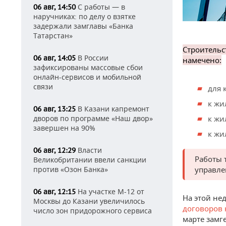
С работы — в
06 авг, 14:50
наручниках: по делу о взятке
задержали замглавы «Банка
Татарстан»
Строительс
В России
06 авг, 14:05
намечено:
зафиксированы массовые сбои
онлайн-сервисов и мобильной
связи
для 
к жи
В Казани капремонт
06 авг, 13:25
дворов по программе «Наш двор»
к жи
завершен на 90%
к жи
Власти
06 авг, 12:29
Работы 
Великобритании ввели санкции
против «Озон Банка»
управле
На участке М-12 от
06 авг, 12:15
На этой нед
Москвы до Казани увеличилось
договоров 
число зон придорожного сервиса
марте замг