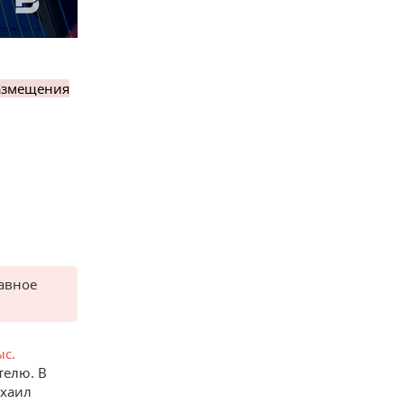
размещения
лавное
ыс.
телю. В
ихаил