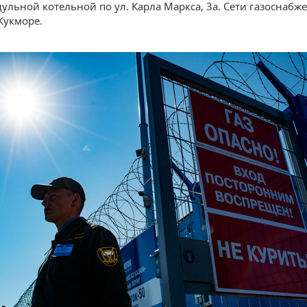
ульной котельной по ул. Карла Маркса, 3а. Сети газоснабж
Кукморе.