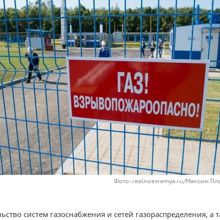
Фото: realnoevremya.ru/Максим Пл
льство систем газоснабжения и сетей газораспределения, а 