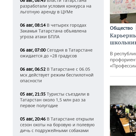
Власти Татарстана
06 авг, 08:45
разработали условия конкурса на
льготную аренду в ЦУМе
В четырех городах
06 авг, 08:14
Общество
Закамья Татарстана объявлена
Карьерны
угроза атаки БПЛА
школьни
Сегодня в Татарстане
06 авг, 07:00
В республи
ожидается до +28 градусов
профориен
«Професси
В Татарстане с 06.05
06 авг, 06:52
мск действует режим беспилотной
опасности
Туристы съездили в
05 авг, 21:35
Татарстан около 1,5 млн раз за
первое полугодие
В Татарстане открыли
05 авг, 20:46
сезон охоты на боровую и полевую
дичь с подружейными собаками