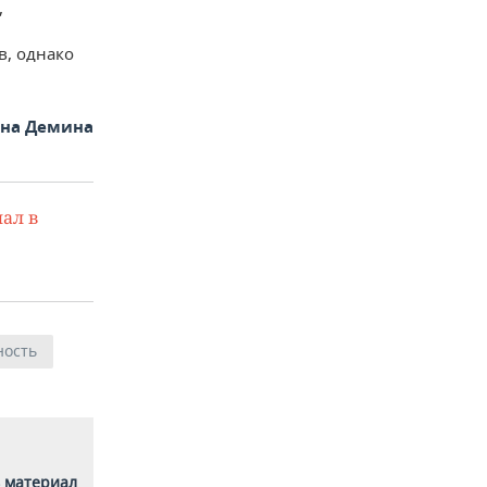
,
в, однако
яна Демина
ал в
ость
 материал