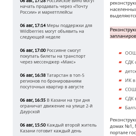
Российское вино могут
06 авг, 17:28
реконструк
начать продавать через «Почту
населенных
России» и маркетплейсы
выделяются
Меры поддержки для
06 авг, 17:14
Реконструк
Wildberries могут объявить на
запланиров
следующей неделе
Россияне смогут
06 авг, 17:00
ООШ 
покупать билеты на транспорт
через мессенджер «Макс»
СДК 
детс
Татарстан в топ-5
06 авг, 16:38
ИК в
регионов по бронированиям
посуточных квартир в августе
СОШ 
СДК 
В Казани на три дня
06 авг, 16:35
ограничат движение на улице 2-й
Балт
Даурской
Реконструк
Каждый второй житель
06 авг, 15:50
домах №1, 
Казани готовит каждый день
портале го