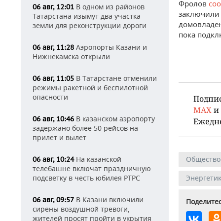
Фролов
со
В одном из районов
06 авг, 12:01
заключили б
Татарстана изымут два участка
домовладен
земли для реконструкции дороги
пока подкл
Аэропорты Казани и
06 авг, 11:28
Нижнекамска открыли
В Татарстане отменили
06 авг, 11:05
режимы ракетной и беспилотной
опасности
Подпи
MAX
и
В казанском аэропорту
06 авг, 10:46
Ежедн
задержано более 50 рейсов на
прилет и вылет
На казанской
Общество
06 авг, 10:24
телебашне включат праздничную
подсветку в честь юбилея РТРС
Энергети
В Казани включили
06 авг, 09:57
Поделитес
сирены воздушной тревоги,
жителей просят пройти в укрытия