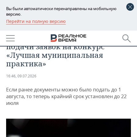
Вы были автоматически перенаправлены на мобильную
версию.
Перейти на полную версию
РЕГИОНЫ
ОБЩЕСТВО
В Татарстане сократили сроки
БАШКОРТОСТАН
НОВОСТИ
подачи заявок на конкурс
ТАТАРСТАН
АНАЛИТИКА
«Лучшая муниципальная
практика»
УДМУРТИЯ
НОВОСТИ АНАЛИТИКИ
ЭКОНОМИКА
16:46, 09.07.2026
ДЕКЛАРАЦИИ О ДОХОДАХ
НОВОСТИ ЭКОНОМИКИ
ПРОМЫШЛЕННОСТЬ
Если ранее документы можно было подать до 1
КОРОЛИ ГОСЗАКАЗА ПФО
ФИНАНСЫ
НОВОСТИ
НЕДВИЖИМОСТЬ
августа, то теперь крайний срок установлен до 22
ПРОМЫШЛЕННОСТИ
июля
ВУЗЫ ТАТАРСТАНА
БАНКИ
НОВОСТИ НЕДВИЖИМОСТИ
АВТО
АГРОПРОМ
КОМУ ПРИНАДЛЕЖАТ
БЮДЖЕТ
НОВОСТИ АВТО
БИЗНЕС
ТОРГОВЫЕ ЦЕНТРЫ
МАШИНОСТРОЕНИЕ
ТАТАРСТАНА
ИНВЕСТИЦИИ
НОВОСТИ БИЗНЕСА
ТЕХНОЛОГИИ