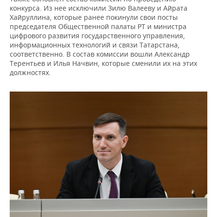
ВОДНЫЕ ВИДЫ СПОРТА
ОБРАЗОВАНИЕ
конкурса. Из нее исключили Зилю Валееву и Айрата
Хайруллина, которые ранее покинули свои посты
ХОККЕЙ С МЯЧОМ
ПРОИСШЕСТВИЯ
председателя Общественной палаты РТ и министра
цифрового развития государственного управления,
информационных технологий и связи Татарстана,
соответственно. В состав комиссии вошли Александр
Терентьев и Илья Начвин, которые сменили их на этих
должностях.