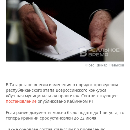
НЕФТЕХИМИЯ
РОЗНИЧНАЯ ТОРГОВЛЯ
НОВОСТИ ТЕХНОЛОГИЙ
МЕРОПРИЯТИЯ
НЕФТЬ
ТРАНСПОРТ
IT
НОВОСТИ МЕРОПРИЯТИЙ
СПОРТ
ОПК
УСЛУГИ
МЕДИА
ВЫЕЗДНАЯ РЕДАКЦИЯ
НОВОСТИ СПОРТА
ОБЩЕСТВО
ЭНЕРГЕТИКА
ТЕЛЕКОММУНИКАЦИИ
БИЗНЕС-БРАНЧИ
ФУТБОЛ
НОВОСТИ ОБЩЕСТВА
ФОТОГАЛЕРЕЯ
ONLINE-КОНФЕРЕНЦИИ
ХОККЕЙ
ВЛАСТЬ
СЮЖЕТЫ
Фото: Динар Фатыхов
ОТКРЫТАЯ ЛЕКЦИЯ
БАСКЕТБОЛ
ИНФРАСТРУКТУРА
СПРАВОЧНИК
В Татарстане внесли изменения в порядок проведения
республиканского этапа Всероссийского конкурса
ВОЛЕЙБОЛ
ИСТОРИЯ
СПИСОК ПЕРСОН
ПОЛНАЯ ВЕРСИЯ
«Лучшая муниципальная практика». Соответствующее
постановление
опубликовано Кабмином РТ.
КИБЕРСПОРТ
КУЛЬТУРА
СПИСОК КОМПАНИЙ
Если ранее документы можно было подать до 1 августа, то
ФИГУРНОЕ КАТАНИЕ
МЕДИЦИНА
теперь крайний срок установлен до 22 июля.
Также обновлен состав комиссии по проведению