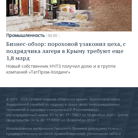
Промышленность
00:00
Бизнес-обзор: пороховой узаконил цеха, с
подрядчика лагеря в Крыму требуют еще
1,8 млрд
Новый собственник НЧТЗ получил долю и в группе
компаний «ТатПром-Холдинг»
© 2015 - 2026 Сетевое издание «Реальное время» Зарегистрировано
Федеральной службой по надзору в сфере связи, информационных
технологий и массовых коммуникаций (Роскомнадзор) –
регистрационный номер ЭЛ № ФС 77 - 79627 от 18 декабря 2020 г. (ранее
свидетельство Эл № ФС 77-59331 от 18 сентября 2014 г.)
Использование материалов Реального Времени разрешено только с
предварительного согласия правообладателей, упоминание сайта и