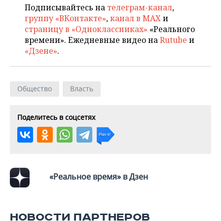
ВОДНЫЕ ВИДЫ СПОРТА
ОБРАЗОВАНИЕ
Подписывайтесь на
телеграм-канал
,
группу «ВКонтакте»
,
канал в MAX
и
ХОККЕЙ С МЯЧОМ
ПРОИСШЕСТВИЯ
страницу в «Одноклассниках»
«Реального
времени». Ежедневные видео на
Rutube
и
«Дзене»
.
Общество
Власть
Поделитесь в соцсетях
«Реальное время» в Дзен
НОВОСТИ ПАРТНЕРОВ