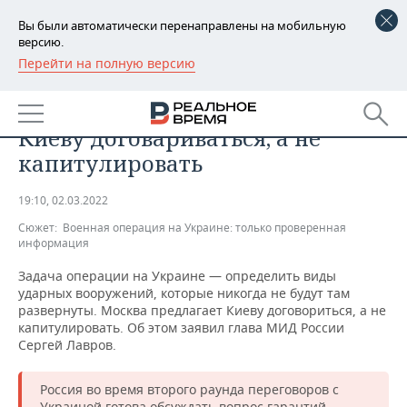
Вы были автоматически перенаправлены на мобильную
версию.
Перейти на полную версию
РЕГИОНЫ
ОБЩЕСТВО
Лавров: Москва предлагает
БАШКОРТОСТАН
НОВОСТИ
Киеву договариваться, а не
ТАТАРСТАН
АНАЛИТИКА
капитулировать
УДМУРТИЯ
НОВОСТИ АНАЛИТИКИ
ЭКОНОМИКА
19:10, 02.03.2022
Сюжет:
Военная операция на Украине: только проверенная
ДЕКЛАРАЦИИ О ДОХОДАХ
НОВОСТИ ЭКОНОМИКИ
ПРОМЫШЛЕННОСТЬ
информация
КОРОЛИ ГОСЗАКАЗА ПФО
ФИНАНСЫ
НОВОСТИ
НЕДВИЖИМОСТЬ
Задача операции на Украине — определить виды
ПРОМЫШЛЕННОСТИ
ударных вооружений, которые никогда не будут там
развернуты. Москва предлагает Киеву договориться, а не
ВУЗЫ ТАТАРСТАНА
БАНКИ
НОВОСТИ НЕДВИЖИМОСТИ
АВТО
капитулировать. Об этом заявил глава МИД России
АГРОПРОМ
Сергей Лавров.
КОМУ ПРИНАДЛЕЖАТ
БЮДЖЕТ
НОВОСТИ АВТО
БИЗНЕС
ТОРГОВЫЕ ЦЕНТРЫ
МАШИНОСТРОЕНИЕ
ТАТАРСТАНА
Россия во время второго раунда переговоров с
ИНВЕСТИЦИИ
НОВОСТИ БИЗНЕСА
ТЕХНОЛОГИИ
Украиной готова обсуждать вопрос гарантий