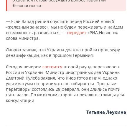
НЕФТЕХИМИЯ
безопасности.
РОЗНИЧНАЯ ТОРГОВЛЯ
НОВОСТИ ТЕХНОЛОГИЙ
МЕРОПРИЯТИЯ
НЕФТЬ
— Если Запад решил опустить перед Россией новый
ТРАНСПОРТ
IT
НОВОСТИ МЕРОПРИЯТИЙ
СПОРТ
«железный занавес», мы не будем переживать и найдем
ОПК
возможность развиваться, —
передает
«РИА Новости»
УСЛУГИ
МЕДИА
ВЫЕЗДНАЯ РЕДАКЦИЯ
НОВОСТИ СПОРТА
ОБЩЕСТВО
слова министра.
ЭНЕРГЕТИКА
Лавров заявил, что Украина должна пройти процедуру
ТЕЛЕКОММУНИКАЦИИ
БИЗНЕС-БРАНЧИ
ФУТБОЛ
НОВОСТИ ОБЩЕСТВА
ФОТОГАЛЕРЕЯ
денацификации, как в прошлом Германия.
ONLINE-КОНФЕРЕНЦИИ
ХОККЕЙ
ВЛАСТЬ
СЮЖЕТЫ
Сегодня вечером
состоится
второй раунд переговоров
России и Украины. Министр иностранных дел Украины
Дмитрий Кулеба заявил, что Киев готов к ним, однако
ОТКРЫТАЯ ЛЕКЦИЯ
БАСКЕТБОЛ
ИНФРАСТРУКТУРА
СПРАВОЧНИК
ультиматумы он принимать не собирается. Прошлые
переговоры состоялись 28 февраля, они длились почти
ВОЛЕЙБОЛ
ИСТОРИЯ
СПИСОК ПЕРСОН
ПОЛНАЯ ВЕРСИЯ
пять часов. По их итогам стороны поехали в столицы для
консультации.
КИБЕРСПОРТ
КУЛЬТУРА
СПИСОК КОМПАНИЙ
Татьяна Леухина
ФИГУРНОЕ КАТАНИЕ
МЕДИЦИНА