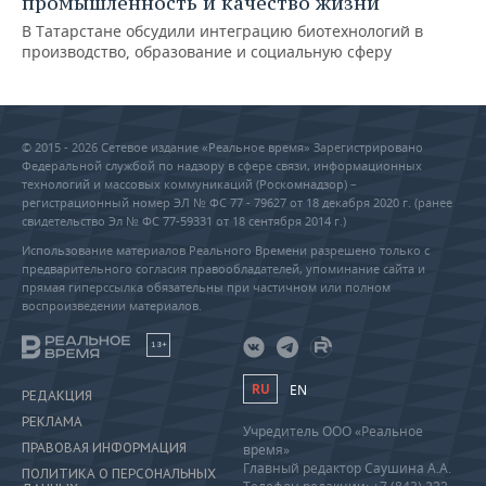
промышленность и качество жизни
В Татарстане обсудили интеграцию биотехнологий в
производство, образование и социальную сферу
© 2015 - 2026 Сетевое издание «Реальное время» Зарегистрировано
Федеральной службой по надзору в сфере связи, информационных
технологий и массовых коммуникаций (Роскомнадзор) –
регистрационный номер ЭЛ № ФС 77 - 79627 от 18 декабря 2020 г. (ранее
свидетельство Эл № ФС 77-59331 от 18 сентября 2014 г.)
Использование материалов Реального Времени разрешено только с
предварительного согласия правообладателей, упоминание сайта и
прямая гиперссылка обязательны при частичном или полном
воспроизведении материалов.
18+
RU
EN
РЕДАКЦИЯ
РЕКЛАМА
Учредитель ООО «Реальное
ПРАВОВАЯ ИНФОРМАЦИЯ
время»
Главный редактор Саушина А.А.
ПОЛИТИКА О ПЕРСОНАЛЬНЫХ