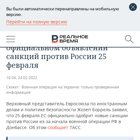
Вы были автоматически перенаправлены на мобильную
версию.
Перейти на полную версию
РЕГИОНЫ
ОБЩЕСТВО
В Евросоюзе заявили об
БАШКОРТОСТАН
НОВОСТИ
официальном объявлении
ТАТАРСТАН
АНАЛИТИКА
санкций против России 25
февраля
УДМУРТИЯ
НОВОСТИ АНАЛИТИКИ
ЭКОНОМИКА
16:04, 24.02.2022
ДЕКЛАРАЦИИ О ДОХОДАХ
НОВОСТИ ЭКОНОМИКИ
ПРОМЫШЛЕННОСТЬ
Сюжет:
Военная операция на Украине: только проверенная
информация
КОРОЛИ ГОСЗАКАЗА ПФО
ФИНАНСЫ
НОВОСТИ
НЕДВИЖИМОСТЬ
ПРОМЫШЛЕННОСТИ
Верховный представитель Евросоюза по иностранным
ВУЗЫ ТАТАРСТАНА
БАНКИ
НОВОСТИ НЕДВИЖИМОСТИ
АВТО
делам и политике безопасности Жозеп Боррель заявил,
АГРОПРОМ
что 25 февраля ЕС официально одобрит новые санкции
против России из-за начала военной операции РФ в
КОМУ ПРИНАДЛЕЖАТ
БЮДЖЕТ
НОВОСТИ АВТО
БИЗНЕС
Донбассе. Об этом
ТОРГОВЫЕ ЦЕНТРЫ
МАШИНОСТРОЕНИЕ
сообщает
ТАСС.
ТАТАРСТАНА
ИНВЕСТИЦИИ
НОВОСТИ БИЗНЕСА
ТЕХНОЛОГИИ