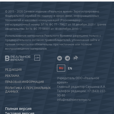
© 2015 - 2026 Сетевое издание «Реальное время» Зарегистрировано
Федеральной службой по надзору в сфере связи, информационных
технологий и массовых коммуникаций (Роскомнадзор) –
регистрационный номер ЭЛ № ФС 77 - 79627 от 18 декабря 2020 г. (ранее
свидетельство Эл № ФС 77-59331 от 18 сентября 2014 г.)
Использование материалов Реального Времени разрешено только с
предварительного согласия правообладателей, упоминание сайта и
прямая гиперссылка обязательны при частичном или полном
воспроизведении материалов.
18+
RU
EN
РЕДАКЦИЯ
РЕКЛАМА
Учредитель ООО «Реальное
ПРАВОВАЯ ИНФОРМАЦИЯ
время»
Главный редактор Саушина А.А.
ПОЛИТИКА О ПЕРСОНАЛЬНЫХ
Телефон редакции: +7 (843) 222-
ДАННЫХ
90-80
info@realnoevremya.ru
Полная версия
Тестовая версия