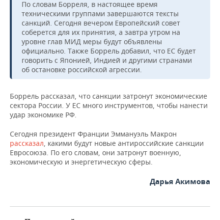
НЕФТЕХИМИЯ
По словам Борреля, в настоящее время
техническими группами завершаются тексты
РОЗНИЧНАЯ ТОРГОВЛЯ
НОВОСТИ ТЕХНОЛОГИЙ
МЕРОПРИЯТИЯ
санкций. Сегодня вечером Европейский совет
НЕФТЬ
соберется для их принятия, а завтра утром на
ТРАНСПОРТ
IT
НОВОСТИ МЕРОПРИЯТИЙ
СПОРТ
уровне глав МИД меры будут объявлены
ОПК
официально. Также Боррель добавил, что ЕС будет
говорить с Японией, Индией и другими странами
УСЛУГИ
МЕДИА
ВЫЕЗДНАЯ РЕДАКЦИЯ
НОВОСТИ СПОРТА
ОБЩЕСТВО
об остановке российской агрессии.
ЭНЕРГЕТИКА
ТЕЛЕКОММУНИКАЦИИ
БИЗНЕС-БРАНЧИ
ФУТБОЛ
НОВОСТИ ОБЩЕСТВА
ФОТОГАЛЕРЕЯ
Боррель рассказал, что санкции затронут экономические
сектора России. У ЕС много инструментов, чтобы нанести
ONLINE-КОНФЕРЕНЦИИ
ХОККЕЙ
ВЛАСТЬ
СЮЖЕТЫ
удар экономике РФ.
ОТКРЫТАЯ ЛЕКЦИЯ
БАСКЕТБОЛ
ИНФРАСТРУКТУРА
СПРАВОЧНИК
Сегодня президент Франции Эммануэль Макрон
рассказал
, какими будут новые антироссийские санкции
Евросоюза. По его словам, они затронут военную,
ВОЛЕЙБОЛ
ИСТОРИЯ
СПИСОК ПЕРСОН
ПОЛНАЯ ВЕРСИЯ
экономическую и энергетическую сферы.
КИБЕРСПОРТ
КУЛЬТУРА
СПИСОК КОМПАНИЙ
Дарья Акимова
ФИГУРНОЕ КАТАНИЕ
МЕДИЦИНА