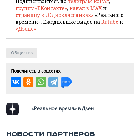
ВОДНЫЕ ВИДЫ СПОРТА
ОБРАЗОВАНИЕ
Подписывайтесь на
телеграм-канал
,
группу «ВКонтакте»
,
канал в MAX
и
страницу в «Одноклассниках»
«Реального
ХОККЕЙ С МЯЧОМ
ПРОИСШЕСТВИЯ
времени». Ежедневные видео на
Rutube
и
«Дзене»
.
Общество
Поделитесь в соцсетях
«Реальное время» в Дзен
НОВОСТИ ПАРТНЕРОВ