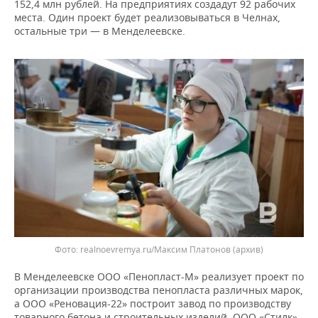
152,4 млн рублей. На предприятиях создадут 92 рабочих
НЕФТЕХИМИЯ
места. Один проект будет реализовываться в Челнах,
РОЗНИЧНАЯ ТОРГОВЛЯ
НОВОСТИ ТЕХНОЛОГИЙ
МЕРОПРИЯТИЯ
остальные три — в Менделеевске.
НЕФТЬ
ТРАНСПОРТ
IT
НОВОСТИ МЕРОПРИЯТИЙ
СПОРТ
ОПК
УСЛУГИ
МЕДИА
ВЫЕЗДНАЯ РЕДАКЦИЯ
НОВОСТИ СПОРТА
ОБЩЕСТВО
ЭНЕРГЕТИКА
ТЕЛЕКОММУНИКАЦИИ
БИЗНЕС-БРАНЧИ
ФУТБОЛ
НОВОСТИ ОБЩЕСТВА
ФОТОГАЛЕРЕЯ
ONLINE-КОНФЕРЕНЦИИ
ХОККЕЙ
ВЛАСТЬ
СЮЖЕТЫ
ОТКРЫТАЯ ЛЕКЦИЯ
БАСКЕТБОЛ
ИНФРАСТРУКТУРА
СПРАВОЧНИК
ВОЛЕЙБОЛ
ИСТОРИЯ
СПИСОК ПЕРСОН
ПОЛНАЯ ВЕРСИЯ
realnoevremya.ru/Максим Платонов
(архив)
КИБЕРСПОРТ
КУЛЬТУРА
СПИСОК КОМПАНИЙ
В Менделеевске ООО «Пенопласт-М» реализует проект по
ФИГУРНОЕ КАТАНИЕ
МЕДИЦИНА
организации производства пенопласта различных марок,
а ООО «Реновация-22» построит завод по производству
товарного бетона и строительных изделий. ООО «Стилк»