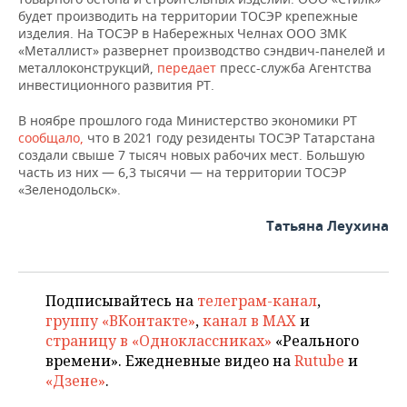
ВОДНЫЕ ВИДЫ СПОРТА
ОБРАЗОВАНИЕ
будет производить на территории ТОСЭР крепежные
изделия. На ТОСЭР в Набережных Челнах ООО ЗМК
ХОККЕЙ С МЯЧОМ
ПРОИСШЕСТВИЯ
«Металлист» развернет производство сэндвич-панелей и
металлоконструкций,
передает
пресс-служба Агентства
инвестиционного развития РТ.
В ноябре прошлого года Министерство экономики РТ
сообщало,
что в 2021 году резиденты ТОСЭР Татарстана
создали свыше 7 тысяч новых рабочих мест. Большую
часть из них — 6,3 тысячи — на территории ТОСЭР
«Зеленодольск».
Татьяна Леухина
Подписывайтесь на
телеграм-канал
,
группу «ВКонтакте»
,
канал в MAX
и
страницу в «Одноклассниках»
«Реального
времени». Ежедневные видео на
Rutube
и
«Дзене»
.