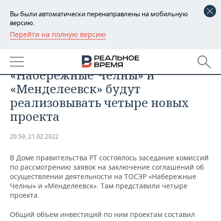
Вы были автоматически перенаправлены на мобильную
версию.
Перейти на полную версию
РЕГИОНЫ
ОБЩЕСТВО
На территориях ТОСЭР
БАШКОРТОСТАН
НОВОСТИ
«Набережные Челны» и
ТАТАРСТАН
АНАЛИТИКА
«Менделеевск» будут
реализовывать четыре новых
УДМУРТИЯ
НОВОСТИ АНАЛИТИКИ
ЭКОНОМИКА
проекта
ДЕКЛАРАЦИИ О ДОХОДАХ
НОВОСТИ ЭКОНОМИКИ
ПРОМЫШЛЕННОСТЬ
20:59, 21.02.2022
КОРОЛИ ГОСЗАКАЗА ПФО
ФИНАНСЫ
НОВОСТИ
НЕДВИЖИМОСТЬ
ПРОМЫШЛЕННОСТИ
В Доме правительства РТ состоялось заседание комиссий
по рассмотрению заявок на заключение соглашений об
ВУЗЫ ТАТАРСТАНА
БАНКИ
НОВОСТИ НЕДВИЖИМОСТИ
АВТО
осуществлении деятельности на ТОСЭР «Набережные
АГРОПРОМ
Челны» и «Менделеевск». Там представили четыре
КОМУ ПРИНАДЛЕЖАТ
БЮДЖЕТ
НОВОСТИ АВТО
БИЗНЕС
проекта.
ТОРГОВЫЕ ЦЕНТРЫ
МАШИНОСТРОЕНИЕ
ТАТАРСТАНА
Общий объем инвестиций по ним проектам составил
ИНВЕСТИЦИИ
НОВОСТИ БИЗНЕСА
ТЕХНОЛОГИИ