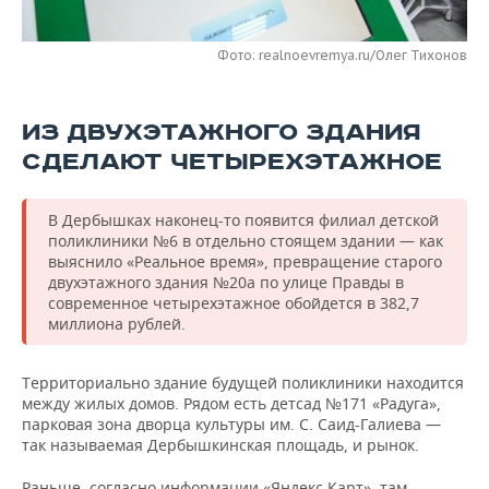
НЕФТЕХИМИЯ
РОЗНИЧНАЯ ТОРГОВЛЯ
НОВОСТИ ТЕХНОЛОГИЙ
МЕРОПРИЯТИЯ
НЕФТЬ
Фото: realnoevremya.ru/Олег Тихонов
ТРАНСПОРТ
IT
НОВОСТИ МЕРОПРИЯТИЙ
СПОРТ
ОПК
ИЗ ДВУХЭТАЖНОГО ЗДАНИЯ
УСЛУГИ
МЕДИА
ВЫЕЗДНАЯ РЕДАКЦИЯ
НОВОСТИ СПОРТА
ОБЩЕСТВО
ЭНЕРГЕТИКА
СДЕЛАЮТ ЧЕТЫРЕХЭТАЖНОЕ
ТЕЛЕКОММУНИКАЦИИ
БИЗНЕС-БРАНЧИ
ФУТБОЛ
НОВОСТИ ОБЩЕСТВА
ФОТОГАЛЕРЕЯ
В Дербышках наконец-то появится филиал детской
ONLINE-КОНФЕРЕНЦИИ
ХОККЕЙ
ВЛАСТЬ
поликлиники №6 в отдельно стоящем здании — как
СЮЖЕТЫ
выяснило «Реальное время», превращение старого
двухэтажного здания №20а по улице Правды в
ОТКРЫТАЯ ЛЕКЦИЯ
БАСКЕТБОЛ
ИНФРАСТРУКТУРА
СПРАВОЧНИК
современное четырехэтажное обойдется в 382,7
миллиона рублей.
ВОЛЕЙБОЛ
ИСТОРИЯ
СПИСОК ПЕРСОН
ПОЛНАЯ ВЕРСИЯ
Территориально здание будущей поликлиники находится
КИБЕРСПОРТ
КУЛЬТУРА
СПИСОК КОМПАНИЙ
между жилых домов. Рядом есть детсад №171 «Радуга»,
парковая зона дворца культуры им. С. Саид-Галиева —
ФИГУРНОЕ КАТАНИЕ
МЕДИЦИНА
так называемая Дербышкинская площадь, и рынок.
Раньше, согласно информации «Яндекс.Карт», там