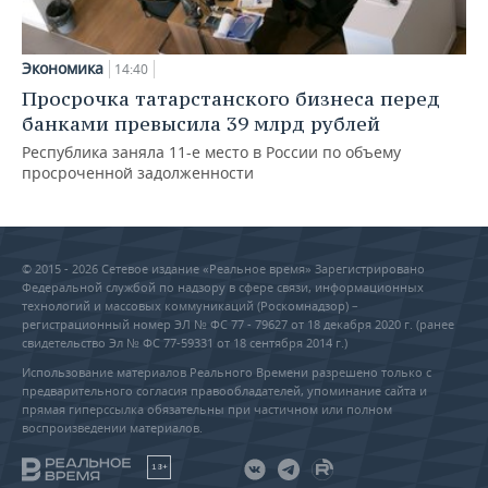
Экономика
14:40
Просрочка татарстанского бизнеса перед
банками превысила 39 млрд рублей
Республика заняла 11-е место в России по объему
просроченной задолженности
© 2015 - 2026 Сетевое издание «Реальное время» Зарегистрировано
Федеральной службой по надзору в сфере связи, информационных
технологий и массовых коммуникаций (Роскомнадзор) –
регистрационный номер ЭЛ № ФС 77 - 79627 от 18 декабря 2020 г. (ранее
свидетельство Эл № ФС 77-59331 от 18 сентября 2014 г.)
Использование материалов Реального Времени разрешено только с
предварительного согласия правообладателей, упоминание сайта и
прямая гиперссылка обязательны при частичном или полном
воспроизведении материалов.
18+