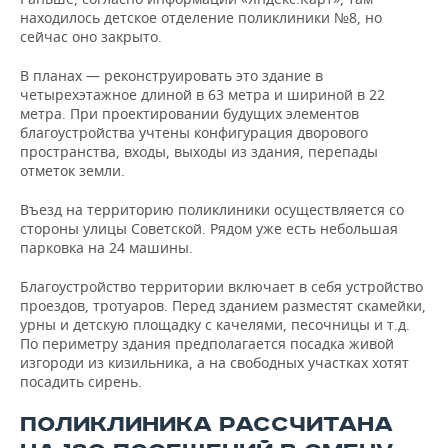
ВОДНЫЕ ВИДЫ СПОРТА
ОБРАЗОВАНИЕ
находилось детское отделение поликлиники №8, но
сейчас оно закрыто.
ХОККЕЙ С МЯЧОМ
ПРОИСШЕСТВИЯ
В планах — реконструировать это здание в
четырехэтажное длиной в 63 метра и шириной в 22
метра. При проектировании будущих элементов
благоустройства учтены конфигурация дворового
пространства, входы, выходы из здания, перепады
отметок земли.
Въезд на территорию поликлиники осуществляется со
стороны улицы Советской. Рядом уже есть небольшая
парковка на 24 машины.
Благоустройство территории включает в себя устройство
проездов, тротуаров. Перед зданием разместят скамейки,
урны и детскую площадку с качелями, песочницы и т.д.
По периметру здания предполагается посадка живой
изгороди из кизильника, а на свободных участках хотят
посадить сирень.
ПОЛИКЛИНИКА РАССЧИТАНА