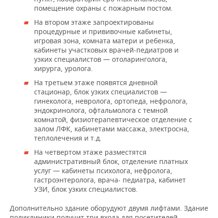
помещение охраны с пожарным постом.
На втором этаже запроектированы
процедурные и прививочные кабинеты,
игровая зона, комната матери и ребенка,
кабинеты участковых врачей-педиатров и
узких специалистов — отоларинголога,
хирурга, уролога.
На третьем этаже появятся дневной
стационар, блок узких специалистов —
гинеколога, невролога, ортопеда, нефролога,
эндокринолога, офтальмолога с темной
комнатой, физиотерапевтическое отделение с
залом ЛФК, кабинетами массажа, электросна,
теплолечения и т.д.
На четвертом этаже разместятся
административный блок, отделение платных
услуг — кабинеты психолога, нефролога,
гастроэнтеролога, врача- педиатра, кабинет
УЗИ, блок узких специалистов.
Дополнительно здание оборудуют двумя лифтами. Здание
поликлиники получит три входа для посетителей