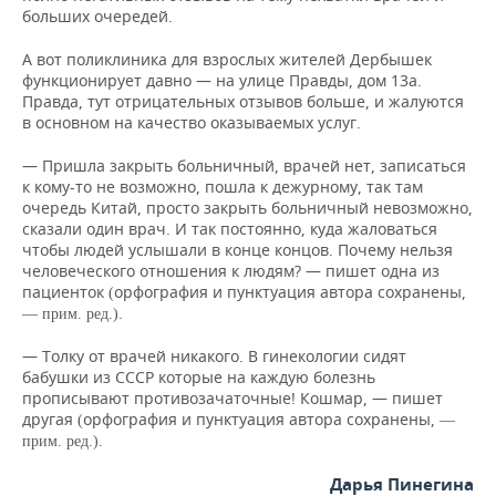
больших очередей.
А вот поликлиника для взрослых жителей Дербышек
функционирует давно — на улице Правды, дом 13а.
Правда, тут отрицательных отзывов больше, и жалуются
в основном на качество оказываемых услуг.
— Пришла закрыть больничный, врачей нет, записаться
к кому-то не возможно, пошла к дежурному, так там
очередь Китай, просто закрыть больничный невозможно,
сказали один врач. И так постоянно, куда жаловаться
чтобы людей услышали в конце концов. Почему нельзя
человеческого отношения к людям? — пишет одна из
пациенток
орфография и пунктуация автора сохранены,
(
.
— прим. ред.)
— Толку от врачей никакого. В гинекологии сидят
бабушки из СССР которые на каждую болезнь
прописывают противозачаточные! Кошмар, — пишет
другая
орфография и пунктуация автора сохранены,
(
—
.
прим. ред.)
Дарья Пинегина