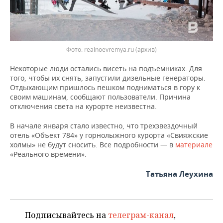
ВОДНЫЕ ВИДЫ СПОРТА
ОБРАЗОВАНИЕ
ХОККЕЙ С МЯЧОМ
ПРОИСШЕСТВИЯ
Фото: realnoevremya.ru (архив)
Некоторые люди остались висеть на подъемниках. Для
того, чтобы их снять, запустили дизельные генераторы.
Отдыхающим пришлось пешком подниматься в гору к
своим машинам, сообщают пользователи. Причина
отключения света на курорте неизвестна.
В начале января стало известно, что трехзвездочный
отель «Объект 784» у горнолыжного курорта «Свияжские
холмы» не будут сносить. Все подробности — в
материале
«Реального времени».
Татьяна Леухина
Подписывайтесь на
телеграм-канал
,