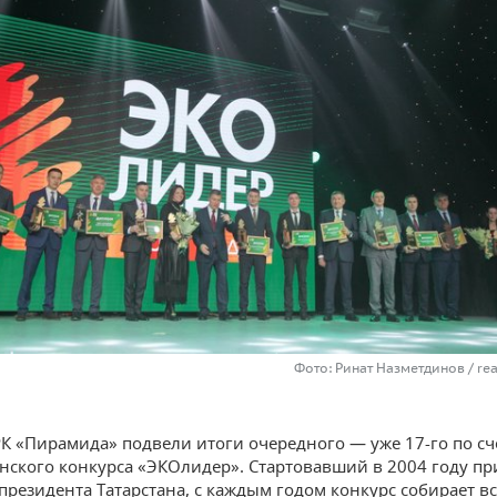
Фото: Ринат Назметдинов / re
РК «Пирамида» подвели итоги очередного — уже 17-го по сч
нского конкурса «ЭКОлидер». Стартовавший в 2004 году пр
президента Татарстана, с каждым годом конкурс собирает в