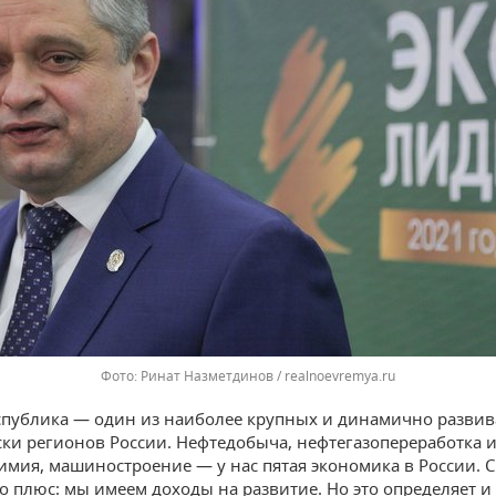
Фото: Ринат Назметдинов / realnoevremya.ru
публика — один из наиболее крупных и динамично разви
ки регионов России. Нефтедобыча, нефтегазопереработка 
имия, машиностроение — у нас пятая экономика в России. 
то плюс: мы имеем доходы на развитие. Но это определяет 