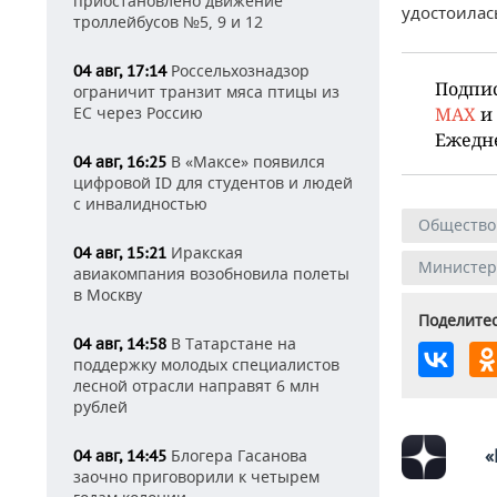
приостановлено движение
удостоилас
троллейбусов №5, 9 и 12
Россельхознадзор
04 авг, 17:14
Подпи
ограничит транзит мяса птицы из
ЕС через Россию
MAX
и
Ежедн
В «Максе» появился
04 авг, 16:25
цифровой ID для студентов и людей
с инвалидностью
Общество
Иракская
04 авг, 15:21
Министерс
авиакомпания возобновила полеты
в Москву
Поделитес
В Татарстане на
04 авг, 14:58
поддержку молодых специалистов
лесной отрасли направят 6 млн
рублей
«
Блогера Гасанова
04 авг, 14:45
заочно приговорили к четырем