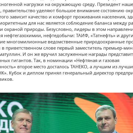
хногенной нагрузки на окружающую среду. Президент наш
, правительство уделяют большое внимание состоянию о
этого зависит качество и комфорт проживания населения, зд
иоритетным для нас является соблюдение баланса между р
и охраной природы. Безусловно, лидеры в этом направлен
я нефтегазохимии, нефтедобычи: ТАИФ, «Татнефть» и други
ие многомилионные ведомственные природоохранные пр
 в приветственном слове первый заместитель премьер-мин
матуллин. И он же вручил заслуженные награды представи
ых гигантов. Так, в номинации «Нефтяная и газовая
ость» второе место досталось ТАНЕКО, а лучшим из лучши
К». Кубок и диплом принял генеральный директор предпр
виков.