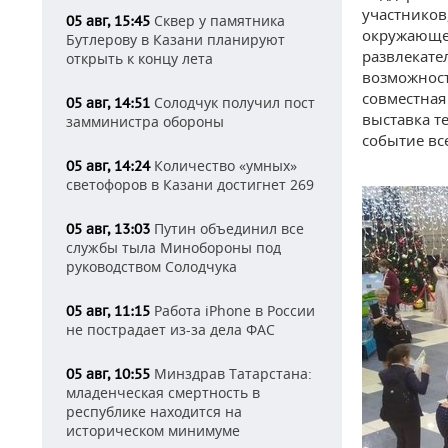
участников
Сквер у памятника
05 авг, 15:45
окружающей
Бутлерову в Казани планируют
развлекате
открыть к концу лета
возможност
совместная
Солодчук получил пост
05 авг, 14:51
выставка т
замминистра обороны
событие вс
Количество «умных»
05 авг, 14:24
светофоров в Казани достигнет 269
Путин объединил все
05 авг, 13:03
службы тыла Минобороны под
руководством Солодчука
Работа iPhone в России
05 авг, 11:15
не пострадает из-за дела ФАС
Минздрав Татарстана:
05 авг, 10:55
младенческая смертность в
республике находится на
историческом минимуме