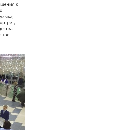
ошения к
о-
узыка,
ортрет,
щества
вное