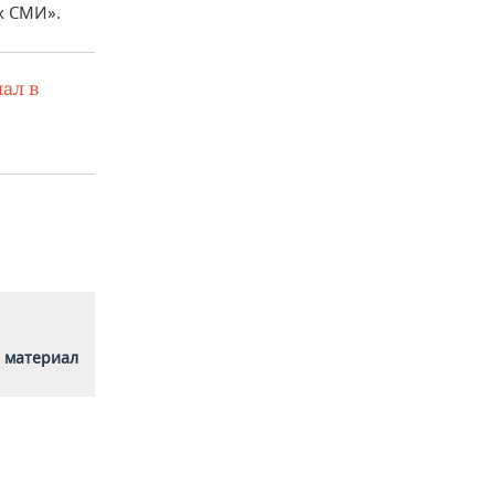
х СМИ».
ал в
 материал