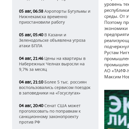
уровень те
республики
Аэропорты Бугульмы и
05 авг, 06:38
среды. От 
Нижнекамска временно
приостановили работу
Поэтому пр
экономики 
предприяти
В Казани и
05 авг, 05:40
Зеленодольске объявлена угроза
реализующ
атаки БПЛА
подчеркнул
Рустам Ниг
Цены на квартиры в
промышленн
04 авг, 21:46
Набережных Челнах выросли на
промышленн
9,7% за месяц
АО «ТАИФ-Н
Максим Но
Более 5 тыс. россиян
04 авг, 21:10
воспользовались сервисом поездок
в заповедники на «Госуслугах»
Сенат США может
04 авг, 20:40
проголосовать по поправкам к
санкционному законопроекту
против РФ