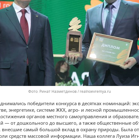
Фото: Ринат Назметдинов / realnoevremya.ru
однимались победители конкурса в десятках номинаций: эк
тве, энергетике, системе ЖКХ, агро- и лесной промышленно
остижения органов местного самоуправления и образоват
й — от дошкольного до высшего, а также общественные о
, внесшие самый большой вклад в охрану природы. Была о
оли средств массовой информации. Наша коллега Луиза Иг