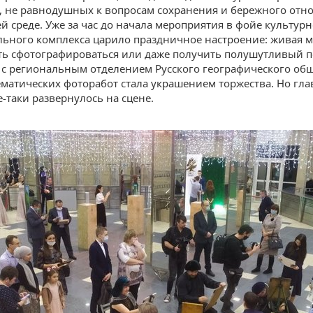
, не равнодушных к вопросам сохранения и бережного отн
 среде. Уже за час до начала мероприятия в фойе культурн
льного комплекса царило праздничное настроение: живая м
ь сфотографироваться или даже получить полушутливый п
 с региональным отделением Русского географического об
ематических фоторабот стала украшением торжества. Но гла
е-таки развернулось на сцене.