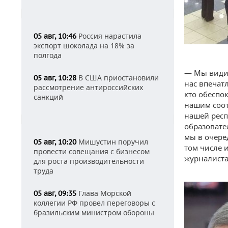
Россия нарастила
05 авг, 10:46
экспорт шоколада на 18% за
полгода
— Мы видим
В США приостановили
05 авг, 10:28
нас впечат
рассмотрение антироссийских
кто обеспо
санкций
нашим соот
нашей респ
образовате
мы в очере
Мишустин поручил
05 авг, 10:20
том числе 
провести совещания с бизнесом
журналиста
для роста производительности
труда
Глава Морской
05 авг, 09:35
коллегии РФ провел переговоры с
бразильским министром обороны