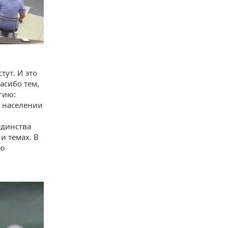
тут. И это
асибо тем,
гию:
м населении
единства
и темах. В
ью