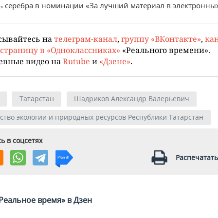
ь серебра в номинации «За лучший материал в электронны
сывайтесь на
телеграм-канал
,
группу «ВКонтакте»
,
кан
страницу в «Одноклассниках»
«Реального времени».
евные видео на
Rutube
и
«Дзене»
.
Татарстан
Шадриков Александр Валерьевич
тво экологии и природных ресурсов Республики Татарстан
ь в соцсетях
Распечатать
Реальное время» в Дзен