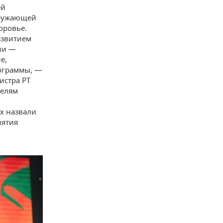
ей
кружающей
оровье.
азвитием
ии —
е,
ограммы, —
истра РТ
телям
х назвали
иятия