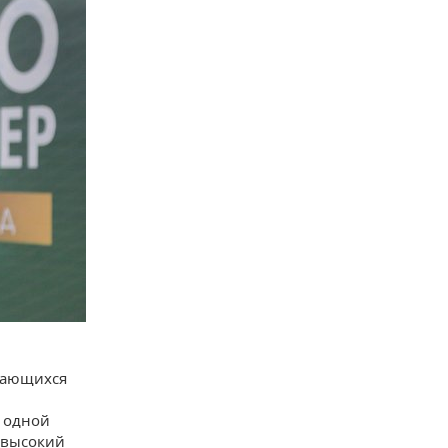
вающихся
и
С одной
и высокий