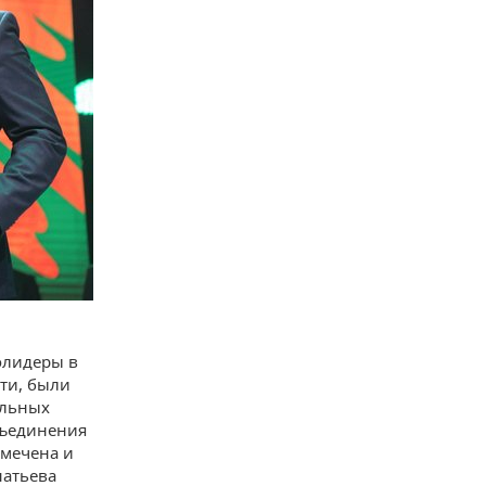
олидеры в
сти, были
ельных
бъединения
тмечена и
натьева