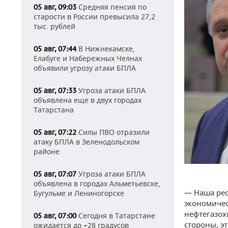
Средняя пенсия по
05 авг, 09:03
старости в России превысила 27,2
тыс. рублей
В Нижнекамске,
05 авг, 07:44
Елабуге и Набережных Челнах
объявили угрозу атаки БПЛА
Угроза атаки БПЛА
05 авг, 07:33
объявлена еще в двух городах
Татарстана
Силы ПВО отразили
05 авг, 07:22
атаку БПЛА в Зеленодольском
районе
Угроза атаки БПЛА
05 авг, 07:07
объявлена в городах Альметьевске,
— Наша рес
Бугульме и Лениногорске
экономичес
нефтегазох
Сегодня в Татарстане
05 авг, 07:00
стороны, э
ожидается до +28 градусов