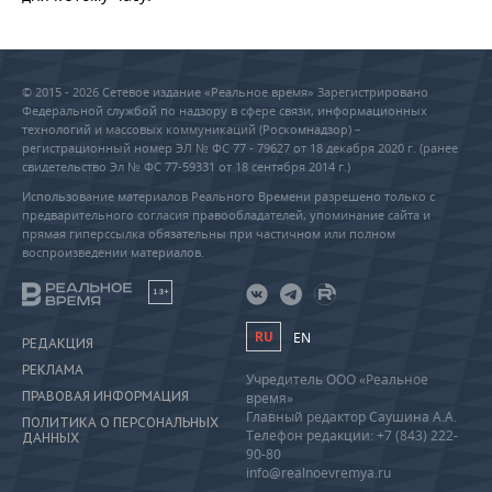
© 2015 - 2026 Сетевое издание «Реальное время» Зарегистрировано
Федеральной службой по надзору в сфере связи, информационных
технологий и массовых коммуникаций (Роскомнадзор) –
регистрационный номер ЭЛ № ФС 77 - 79627 от 18 декабря 2020 г. (ранее
свидетельство Эл № ФС 77-59331 от 18 сентября 2014 г.)
Использование материалов Реального Времени разрешено только с
предварительного согласия правообладателей, упоминание сайта и
прямая гиперссылка обязательны при частичном или полном
воспроизведении материалов.
18+
RU
EN
РЕДАКЦИЯ
РЕКЛАМА
Учредитель ООО «Реальное
ПРАВОВАЯ ИНФОРМАЦИЯ
время»
Главный редактор Саушина А.А.
ПОЛИТИКА О ПЕРСОНАЛЬНЫХ
Телефон редакции: +7 (843) 222-
ДАННЫХ
90-80
info@realnoevremya.ru