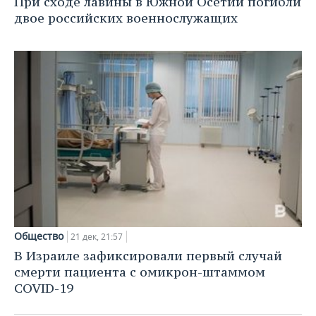
При сходе лавины в Южной Осетии погибли
ВОДНЫЕ ВИДЫ СПОРТА
ОБРАЗОВАНИЕ
двое российских военнослужащих
ХОККЕЙ С МЯЧОМ
ПРОИСШЕСТВИЯ
Общество
21 дек, 21:57
В Израиле зафиксировали первый случай
смерти пациента с омикрон-штаммом
COVID-19