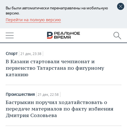
Вы были автоматически перенаправлены на мобильную
версию.
Перейти на полную версию
РЕГИОНЫ
НОВОСТИ
БАШКОРТОСТАН
НОВОСТИ
21.12.2021
ТАТАРСТАН
АНАЛИТИКА
Спорт
21 дек, 23:38
УДМУРТИЯ
НОВОСТИ АНАЛИТИКИ
ЭКОНОМИКА
В Казани стартовали чемпионат и
первенство Татарстана по фигурному
ДЕКЛАРАЦИИ О ДОХОДАХ
НОВОСТИ ЭКОНОМИКИ
ПРОМЫШЛЕННОСТЬ
катанию
КОРОЛИ ГОСЗАКАЗА ПФО
ФИНАНСЫ
НОВОСТИ
НЕДВИЖИМОСТЬ
ПРОМЫШЛЕННОСТИ
Происшествия
21 дек, 22:58
ВУЗЫ ТАТАРСТАНА
БАНКИ
НОВОСТИ НЕДВИЖИМОСТИ
АВТО
Бастрыкин поручил ходатайствовать о
АГРОПРОМ
передаче материалов по факту избиения
КОМУ ПРИНАДЛЕЖАТ
БЮДЖЕТ
НОВОСТИ АВТО
БИЗНЕС
Дмитрия Соловьева
ТОРГОВЫЕ ЦЕНТРЫ
МАШИНОСТРОЕНИЕ
ТАТАРСТАНА
ИНВЕСТИЦИИ
НОВОСТИ БИЗНЕСА
ТЕХНОЛОГИИ