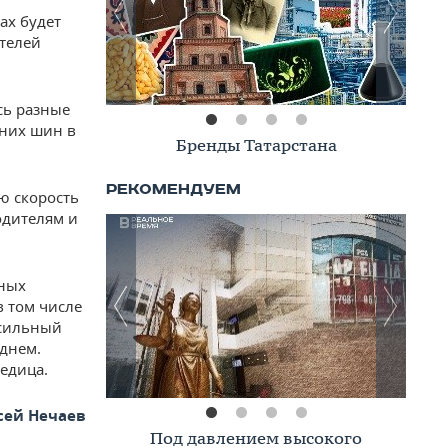
ах будет
телей
сь разные
мних шин в
Книжная полка
ю скорость
одителям и
дных
в том числе
 сильный
днем.
едица.
сей Нечаев
Премиальное жилье в Казани: