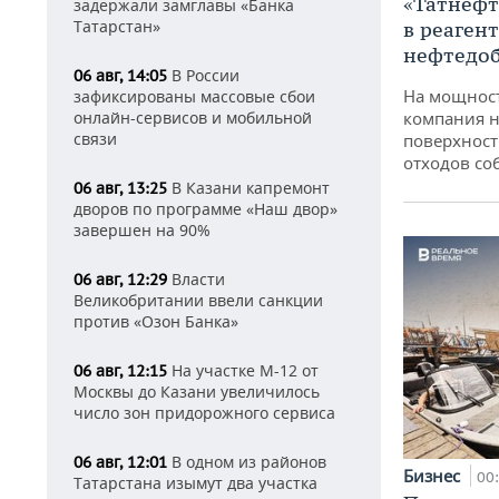
«Татнефт
задержали замглавы «Банка
Татарстан»
в реаген
нефтедо
В России
06 авг, 14:05
На мощнос
зафиксированы массовые сбои
онлайн-сервисов и мобильной
компания н
связи
поверхност
отходов со
В Казани капремонт
06 авг, 13:25
дворов по программе «Наш двор»
завершен на 90%
Власти
06 авг, 12:29
Великобритании ввели санкции
против «Озон Банка»
На участке М-12 от
06 авг, 12:15
Москвы до Казани увеличилось
число зон придорожного сервиса
В одном из районов
06 авг, 12:01
Бизнес
00
Татарстана изымут два участка