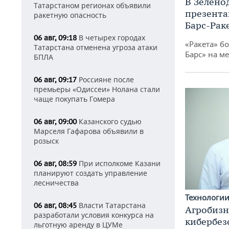
В Зелено
Татарстаном регионах объявили
презента
ракетную опасность
Барс-Рак
В четырех городах
06 авг, 09:18
«Ракета» б
Татарстана отменена угроза атаки
Барс» на ме
БПЛА
Россияне после
06 авг, 09:17
премьеры «Одиссеи» Нолана стали
чаще покупать Гомера
Казанского судью
06 авг, 09:00
Марселя Гафарова объявили в
розыск
При исполкоме Казани
06 авг, 08:59
планируют создать управление
лесничества
Технологи
Власти Татарстана
06 авг, 08:45
Агробизн
разработали условия конкурса на
кибербез
льготную аренду в ЦУМе