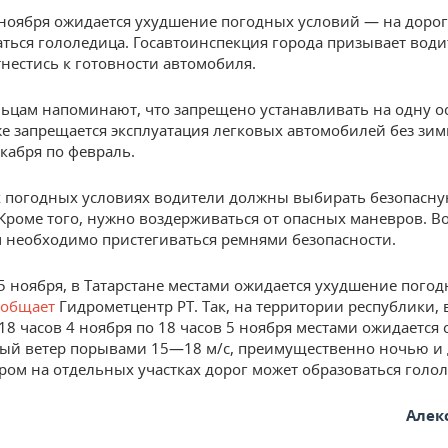
 ноября ожидается ухудшение погодных условий — на дорог
ться гололедица. Госавтоинспекция города призывает води
тнестись к готовности автомобиля.
ьцам напоминают, что запрещено устанавливать на одну о
е запрещается эксплуатация легковых автомобилей без зи
екабря по февраль.
 погодных условиях водители должны выбирать безопасну
Кроме того, нужно воздерживаться от опасных маневров. В
 необходимо пристегиваться ремнями безопасности.
 5 ноября, в Татарстане местами ожидается ухудшение пого
ообщает
Гидрометцентр РТ. Так, на территории республики, 
с 18 часов 4 ноября по 18 часов 5 ноября местами ожидается
ый ветер порывами 15—18 м/с, преимущественно ночью и 
ром на отдельных участках дорог может образоваться голол
Алек