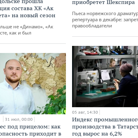
дольске прошла
приобретет Шекспира
ция состава ХК «Ак
Пьеса норвежского драматур
ета» на новый сезон
репертуара в декабре: запре
правообладатели
ольше не «Динамо», «Ак
сте, как и был
05 авг, 14:30
и
Индекс промышленног
31 июл, 00:00
ес под прицелом: как
производства в Татарс
опасность приходит в
год вырос на 6,2%