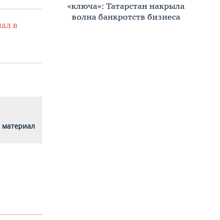
тренды, критерии, покупатели в
2026 году
ал в
 материал