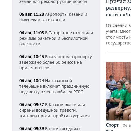
Причал за
земли для реконструкции дороги
разверну
актив «Л
Аэропорты Казани и
06 авг, 11:28
Нижнекамска открыли
От сделки з
учета: мног
В Татарстане отменили
06 авг, 11:05
стоимость
режимы ракетной и беспилотной
государств
опасности
В казанском аэропорту
06 авг, 10:46
задержано более 50 рейсов на
прилет и вылет
На казанской
06 авг, 10:24
телебашне включат праздничную
подсветку в честь юбилея РТРС
В Казани включили
06 авг, 09:57
сирены воздушной тревоги,
жителей просят пройти в укрытия
Спорт
06 а
В пяти соседних с
06 авг, 09:39