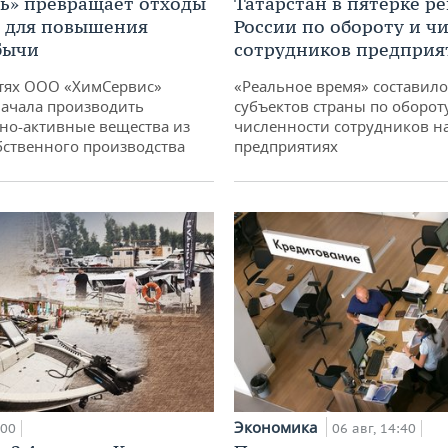
ь» превращает отходы
Татарстан в пятерке р
т для повышения
России по обороту и ч
бычи
сотрудников предприя
тях ООО «ХимСервис»
«Реальное время» составило
ачала производить
субъектов страны по оборот
но-активные вещества из
численности сотрудников н
бственного производства
предприятиях
Экономика
:00
06 авг, 14:40