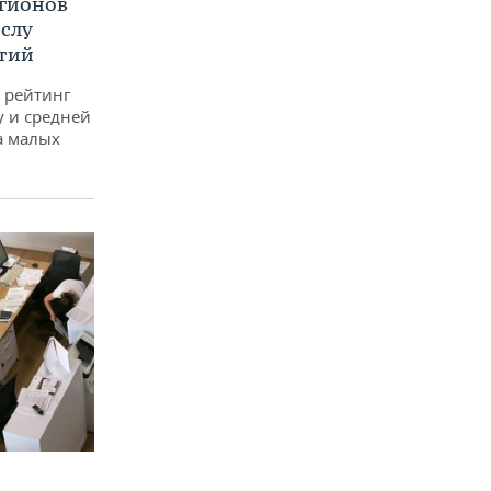
егионов
ислу
тий
 рейтинг
у и средней
а малых