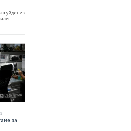
га уйдет из
тили
о
тане за