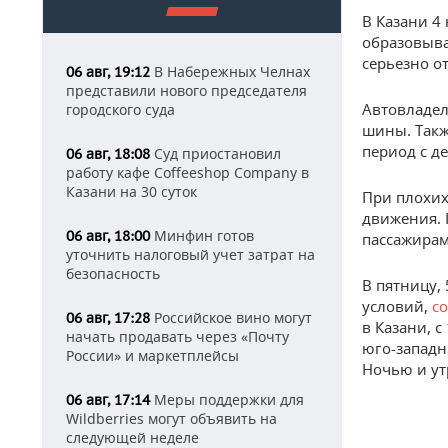
В Казани 4
образовыва
серьезно о
В Набережных Челнах
06 авг, 19:12
представили нового председателя
Автовладел
городского суда
шины. Такж
период с д
Суд приостановил
06 авг, 18:08
работу кафе Coffeeshop Company в
Казани на 30 суток
При плохих
движения. 
Минфин готов
06 авг, 18:00
пассажирам
уточнить налоговый учет затрат на
безопасность
В пятницу,
условий,
с
Российское вино могут
06 авг, 17:28
в Казани, 
начать продавать через «Почту
юго-западн
России» и маркетплейсы
Ночью и ут
Меры поддержки для
06 авг, 17:14
Wildberries могут объявить на
следующей неделе