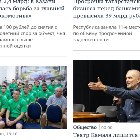
 2,4 млрд: в Казани
Просрочка татарстанск
лась борьба за главный
бизнеса перед банками
окомотива»
превысила 39 млрд руб
а 100 рублей до снятия с
Республика заняла 11-е мест
олетний спор за объект, чья
по объему просроченной
 намного выше
задолженности
енной оценки
Общество
00:00
вг, 19:10
Театр Камала лишится 