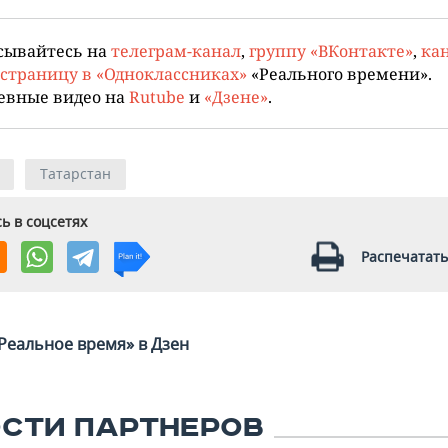
сывайтесь на
телеграм-канал
,
группу «ВКонтакте»
,
кан
страницу в «Одноклассниках»
«Реального времени».
евные видео на
Rutube
и
«Дзене»
.
Татарстан
ь в соцсетях
Распечатать
Реальное время» в Дзен
СТИ ПАРТНЕРОВ