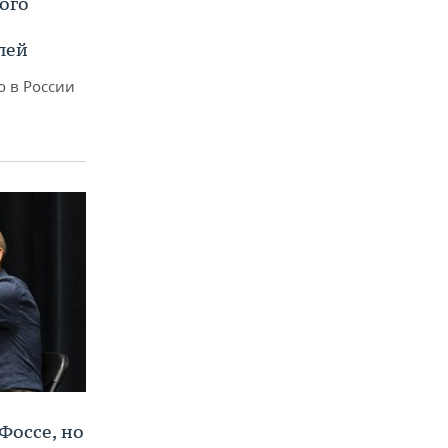
ого
лей
о в России
Фоссе, но