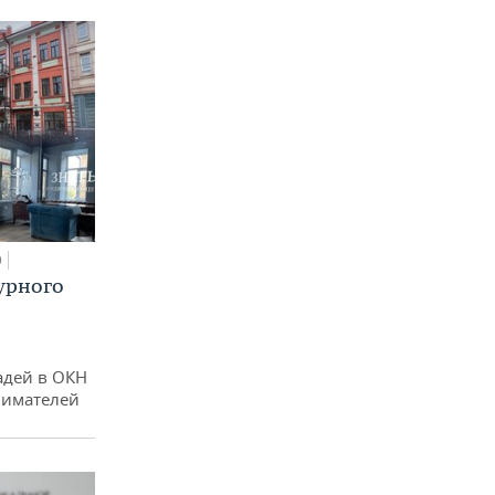
0
урного
адей в ОКН
нимателей