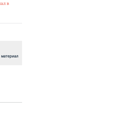
ал в
 материал