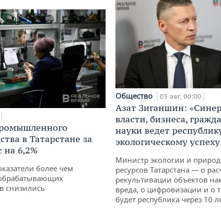
Общество
03 авг, 00:00
Азат Зиганшин: «Сине
власти, бизнеса, гражд
промышленного
науки ведет республик
ства в Татарстане за
экологическому успеху
 на 6,2%
Министр экологии и приро
оказатели более чем
ресурсов Татарстана — о рас
обрабатывающих
рекультивации объектов на
в снизились
вреда, о цифровизации и о т
будет республика через 10 л