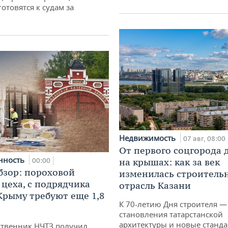
отовятся к судам за
Недвижимость
07 авг, 08:00
От первого соцгорода 
нность
00:00
на крышах: как за век
бзор: пороховой
изменилась строитель
 цеха, с подрядчика
отрасль Казани
 Крыму требуют еще 1,8
К 70-летию Дня строителя —
становления татарстанской
архитектуры и новые станд
твенник НЧТЗ получил