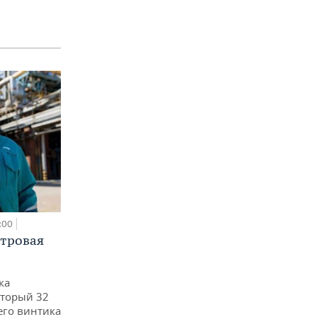
:00
етровая
ка
оторый 32
его винтика