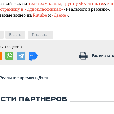
сывайтесь на
телеграм-канал
,
группу «ВКонтакте»
,
кан
страницу в «Одноклассниках»
«Реального времени».
евные видео на
Rutube
и
«Дзене»
.
Власть
Татарстан
ь в соцсетях
Распечатать
Реальное время» в Дзен
СТИ ПАРТНЕРОВ