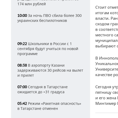
174 млн рублей
Стоит отме
итогам кот
За ночь ПВО сбила более 300
10:00
власти. Ра
украинских беспилотников
сходом гра
в соответс
местного с
муниципаль
Школьники в России с 1
09:22
выбирают с
сентября будут учиться по новой
программе
В Иннополи
Уникальное
В аэропорту Казани
08:38
Университе
задерживаются 30 рейсов на вылет
качестве ро
и прилет
Сегодня ут
Сегодня в Татарстане
07:00
ожидается до +31 градуса
пятницу св
и его жена
Минтимер 
Режим «Ракетная опасность»
05:42
в Татарстане отменен