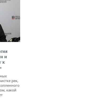
ргия
ан и
у к
»
дных
чистке рек,
копленного
ом, какой
ет