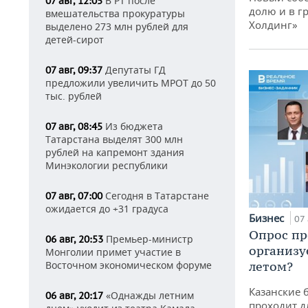
В РТ после
07 авг, 12:05
долю и в г
вмешательства прокуратуры
Холдинг»
выделено 273 млн рублей для
детей-сирот
Депутаты ГД
07 авг, 09:37
предложили увеличить МРОТ до 50
тыс. рублей
Из бюджета
07 авг, 08:45
Татарстана выделят 300 млн
рублей на капремонт здания
Минэкологии республики
Сегодня в Татарстане
07 авг, 07:00
ожидается до +31 градуса
Бизнес
07 
Опрос пр
Премьер-министр
06 авг, 20:53
организу
Монголии примет участие в
Восточном экономическом форуме
летом?
Казанские 
«Однажды летним
06 авг, 20:17
проходит д