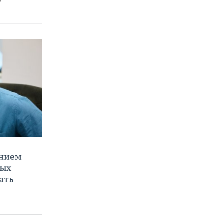
ением
ных
ать