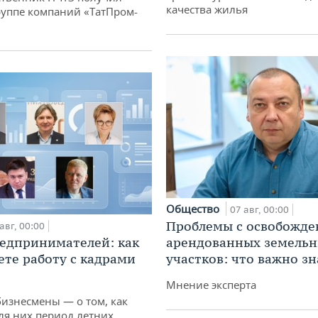
качества жилья
руппе компаний «ТатПром-
Общество
07 авг, 00:00
Проблемы с освобожд
авг, 00:00
едпринимателей: как
арендованных земель
ете работу с кадрами
участков: что важно зн
Мнение эксперта
бизнесмены — о том, как
ля них период летних