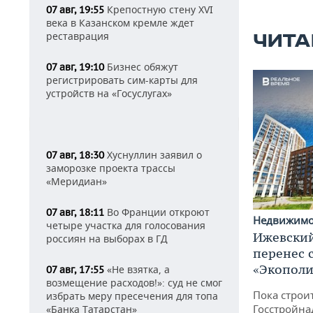
Крепостную стену XVI
07 авг, 19:55
века в Казанском кремле ждет
реставрация
ЧИТА
Бизнес обяжут
07 авг, 19:10
регистрировать сим-карты для
устройств на «Госуслугах»
Хуснуллин заявил о
07 авг, 18:30
заморозке проекта трассы
«Меридиан»
Во Франции откроют
07 авг, 18:11
Недвижим
четыре участка для голосования
Ижевский
россиян на выборах в ГД
перенес 
«Экополи
«Не взятка, а
07 авг, 17:55
возмещение расходов!»: суд не смог
Пока строи
избрать меру пресечения для топа
Госстройна
«Банка Татарстан»