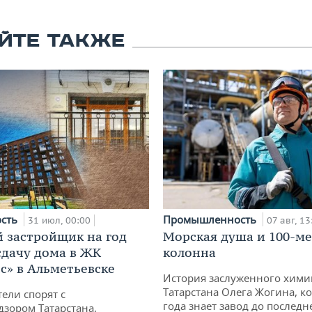
ЙТЕ ТАКЖЕ
ость
Промышленность
31 июл, 00:00
07 авг, 13
 застройщик на год
Морская душа и 100-м
сдачу дома в ЖК
колонна
с» в Альметьевске
История заслуженного хими
Татарстана Олега Жогина, к
тели спорят с
года знает завод до последн
дзором Татарстана,