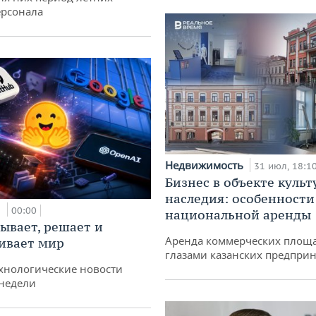
ерсонала
Недвижимость
31 июл, 18:1
Бизнес в объекте культ
наследия: особенности
и
00:00
национальной аренды
ывает, решает и
Аренда коммерческих площ
ивает мир
глазами казанских предпри
хнологические новости
недели