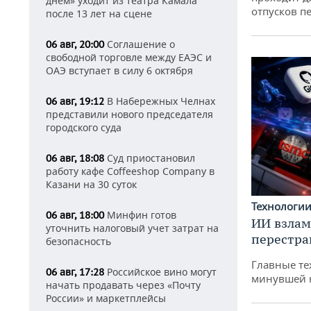
днем» уходит из театра Камала
отпусков п
после 13 лет на сцене
Соглашение о
06 авг, 20:00
свободной торговле между ЕАЭС и
ОАЭ вступает в силу 6 октября
В Набережных Челнах
06 авг, 19:12
представили нового председателя
городского суда
Суд приостановил
06 авг, 18:08
работу кафе Coffeeshop Company в
Казани на 30 суток
Технологи
Минфин готов
06 авг, 18:00
ИИ взлам
уточнить налоговый учет затрат на
перестра
безопасность
Главные те
Российское вино могут
06 авг, 17:28
минувшей 
начать продавать через «Почту
России» и маркетплейсы