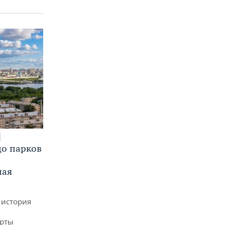
до парков
ная
 история
арты