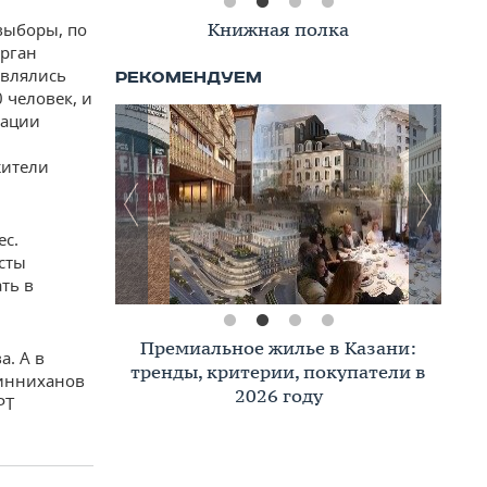
Книжная полка
выборы, по
орган
твлялись
 человек, и
зации
жители
ес.
сты
ть в
Премиальное жилье в Казани:
а. А в
тренды, критерии, покупатели в
Минниханов
2026 году
РТ