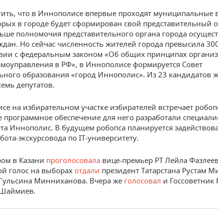
тить, что в Иннополисе впервые проходят муниципальные 
орых в городе будет сформирован свой представительный 
ньше полномочия представительного органа города осущес
ждан. Но сейчас численность жителей города превысила 300
твии с федеральным законом «Об общих принципах органи
амоуправления в РФ», в Иннополисе формируется Совет
ного образования «город Иннополис». Из 23 кандидатов 
емь депутатов.
се на избирательном участке избирателей встречает робоп
 программное обеспечение для него разработали специали
та Иннополис. В будущем робопса планируется задействова
бота-экскурсовода по IT-университету.
ром в Казани
проголосовала
вице-премьер РТ Лейла Фазлеев
ой голос на выборах
отдали
президент Татарстана Рустам 
 Гульсина Минниханова. Вчера же
голосовал
и Госсоветник 
Шаймиев.