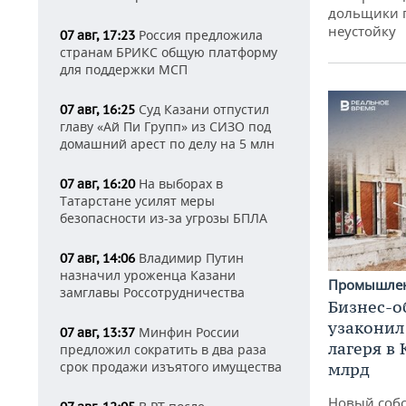
дольщики г
неустойку
Россия предложила
07 авг, 17:23
странам БРИКС общую платформу
для поддержки МСП
Суд Казани отпустил
07 авг, 16:25
главу «Ай Пи Групп» из СИЗО под
домашний арест по делу на 5 млн
На выборах в
07 авг, 16:20
Татарстане усилят меры
безопасности из-за угрозы БПЛА
Владимир Путин
07 авг, 14:06
назначил уроженца Казани
Промышле
замглавы Россотрудничества
Бизнес-о
узаконил
Минфин России
07 авг, 13:37
лагеря в
предложил сократить в два раза
срок продажи изъятого имущества
млрд
Новый собс