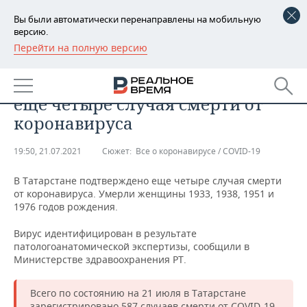
Вы были автоматически перенаправлены на мобильную
версию.
Перейти на полную версию
РЕГИОНЫ
ОБЩЕСТВО
В Татарстане подтвердились
БАШКОРТОСТАН
НОВОСТИ
еще четыре случая смерти от
ТАТАРСТАН
АНАЛИТИКА
коронавируса
УДМУРТИЯ
НОВОСТИ АНАЛИТИКИ
ЭКОНОМИКА
19:50, 21.07.2021
Сюжет:
Все о коронавирусе / COVID-19
ДЕКЛАРАЦИИ О ДОХОДАХ
НОВОСТИ ЭКОНОМИКИ
ПРОМЫШЛЕННОСТЬ
В Татарстане подтверждено еще четыре случая смерти
от коронавируса. Умерли женщины 1933, 1938, 1951 и
КОРОЛИ ГОСЗАКАЗА ПФО
ФИНАНСЫ
НОВОСТИ
НЕДВИЖИМОСТЬ
1976 годов рождения.
ПРОМЫШЛЕННОСТИ
Вирус идентифицирован в результате
ВУЗЫ ТАТАРСТАНА
БАНКИ
НОВОСТИ НЕДВИЖИМОСТИ
АВТО
патологоанатомической экспертизы, сообщили в
АГРОПРОМ
Министерстве здравоохранения РТ.
КОМУ ПРИНАДЛЕЖАТ
БЮДЖЕТ
НОВОСТИ АВТО
БИЗНЕС
ТОРГОВЫЕ ЦЕНТРЫ
МАШИНОСТРОЕНИЕ
ТАТАРСТАНА
Всего по состоянию на 21 июля в Татарстане
ИНВЕСТИЦИИ
НОВОСТИ БИЗНЕСА
ТЕХНОЛОГИИ
зарегистрировано 587 случаев смерти от COVID-19.