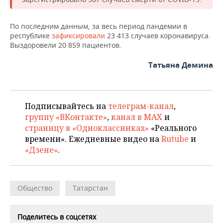
НЕФТЕХИМИЯ
РОЗНИЧНАЯ ТОРГОВЛЯ
НОВОСТИ ТЕХНОЛОГИЙ
МЕРОПРИЯТИЯ
НЕФТЬ
По последним данным, за весь период пандемии в
республике
зафиксировали
23 413 случаев коронавируса.
ТРАНСПОРТ
IT
НОВОСТИ МЕРОПРИЯТИЙ
СПОРТ
Выздоровели 20 859 пациентов.
ОПК
УСЛУГИ
МЕДИА
ВЫЕЗДНАЯ РЕДАКЦИЯ
НОВОСТИ СПОРТА
ОБЩЕСТВО
Татьяна Демина
ЭНЕРГЕТИКА
ТЕЛЕКОММУНИКАЦИИ
БИЗНЕС-БРАНЧИ
ФУТБОЛ
НОВОСТИ ОБЩЕСТВА
ФОТОГАЛЕРЕЯ
Подписывайтесь на
телеграм-канал
,
ONLINE-КОНФЕРЕНЦИИ
ХОККЕЙ
ВЛАСТЬ
СЮЖЕТЫ
группу «ВКонтакте»
,
канал в MAX
и
страницу в «Одноклассниках»
«Реального
ОТКРЫТАЯ ЛЕКЦИЯ
БАСКЕТБОЛ
ИНФРАСТРУКТУРА
СПРАВОЧНИК
времени». Ежедневные видео на
Rutube
и
«Дзене»
.
ВОЛЕЙБОЛ
ИСТОРИЯ
СПИСОК ПЕРСОН
ПОЛНАЯ ВЕРСИЯ
КИБЕРСПОРТ
КУЛЬТУРА
СПИСОК КОМПАНИЙ
Общество
Татарстан
ФИГУРНОЕ КАТАНИЕ
МЕДИЦИНА
Поделитесь в соцсетях