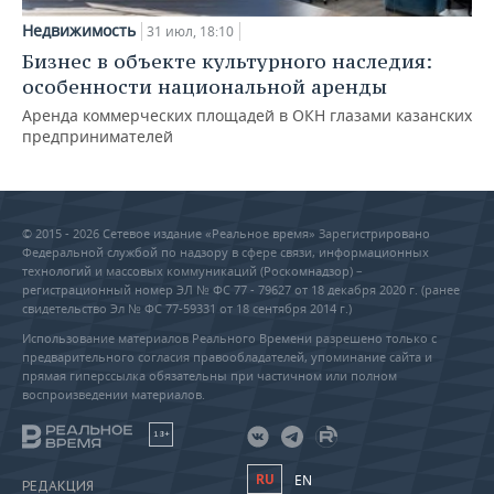
Недвижимость
31 июл, 18:10
Бизнес в объекте культурного наследия:
особенности национальной аренды
Аренда коммерческих площадей в ОКН глазами казанских
предпринимателей
© 2015 - 2026 Сетевое издание «Реальное время» Зарегистрировано
Федеральной службой по надзору в сфере связи, информационных
технологий и массовых коммуникаций (Роскомнадзор) –
регистрационный номер ЭЛ № ФС 77 - 79627 от 18 декабря 2020 г. (ранее
свидетельство Эл № ФС 77-59331 от 18 сентября 2014 г.)
Использование материалов Реального Времени разрешено только с
предварительного согласия правообладателей, упоминание сайта и
прямая гиперссылка обязательны при частичном или полном
воспроизведении материалов.
18+
RU
EN
РЕДАКЦИЯ