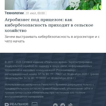
Технологии
31 июл, 00:00
Агробизнес под прицелом: как
кибербезопасность приходит в сельское
хозяйство
Зачем выстраивать кибербезопасность в агросекторе и с
чего начать
© 2015 - 2026 Сетевое издание «Реальное время» Зарегистрировано
Федеральной службой по надзору в сфере связи, информационных
технологий и массовых коммуникаций (Роскомнадзор) –
регистрационный номер ЭЛ № ФС 77 - 79627 от 18 декабря 2020 г. (ранее
свидетельство Эл № ФС 77-59331 от 18 сентября 2014 г.)
Использование материалов Реального Времени разрешено только с
предварительного согласия правообладателей, упоминание сайта и
прямая гиперссылка обязательны при частичном или полном
воспроизведении материалов.
18+