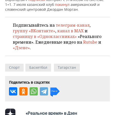
НЕФТЕХИМИЯ
1+1. 7 июля казанский клуб
покинул
американский и
словенский центровой Джордан Морган.
РОЗНИЧНАЯ ТОРГОВЛЯ
НОВОСТИ ТЕХНОЛОГИЙ
МЕРОПРИЯТИЯ
НЕФТЬ
ТРАНСПОРТ
IT
НОВОСТИ МЕРОПРИЯТИЙ
СПОРТ
Подписывайтесь на
телеграм-канал
,
ОПК
группу «ВКонтакте»
,
канал в MAX
и
УСЛУГИ
МЕДИА
ВЫЕЗДНАЯ РЕДАКЦИЯ
НОВОСТИ СПОРТА
ОБЩЕСТВО
страницу в «Одноклассниках»
«Реального
ЭНЕРГЕТИКА
времени». Ежедневные видео на
Rutube
и
ТЕЛЕКОММУНИКАЦИИ
БИЗНЕС-БРАНЧИ
ФУТБОЛ
НОВОСТИ ОБЩЕСТВА
ФОТОГАЛЕРЕЯ
«Дзене»
.
ONLINE-КОНФЕРЕНЦИИ
ХОККЕЙ
ВЛАСТЬ
СЮЖЕТЫ
Спорт
Баскетбол
Татарстан
ОТКРЫТАЯ ЛЕКЦИЯ
БАСКЕТБОЛ
ИНФРАСТРУКТУРА
СПРАВОЧНИК
ВОЛЕЙБОЛ
ИСТОРИЯ
СПИСОК ПЕРСОН
ПОЛНАЯ ВЕРСИЯ
Поделитесь в соцсетях
КИБЕРСПОРТ
КУЛЬТУРА
СПИСОК КОМПАНИЙ
ФИГУРНОЕ КАТАНИЕ
МЕДИЦИНА
«Реальное время» в Дзен