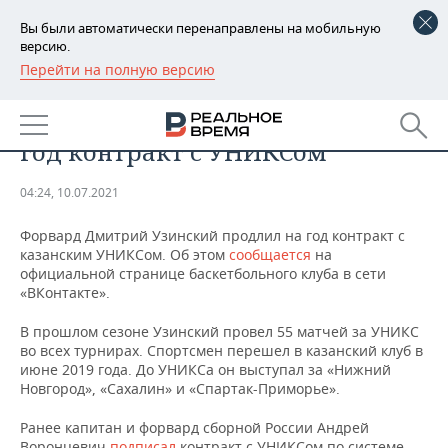
Вы были автоматически перенаправлены на мобильную
версию.
Перейти на полную версию
РЕГИОНЫ
СПОРТ
Дмитрий Узинский продлил на
БАШКОРТОСТАН
НОВОСТИ
год контракт с УНИКСом
ТАТАРСТАН
АНАЛИТИКА
04:24, 10.07.2021
УДМУРТИЯ
НОВОСТИ АНАЛИТИКИ
ЭКОНОМИКА
Форвард Дмитрий Узинский продлил на год контракт с
казанским УНИКСом. Об этом
ДЕКЛАРАЦИИ О ДОХОДАХ
НОВОСТИ ЭКОНОМИКИ
сообщается
на
ПРОМЫШЛЕННОСТЬ
официальной странице баскетбольного клуба в сети
«ВКонтакте».
КОРОЛИ ГОСЗАКАЗА ПФО
ФИНАНСЫ
НОВОСТИ
НЕДВИЖИМОСТЬ
ПРОМЫШЛЕННОСТИ
В прошлом сезоне Узинский провел 55 матчей за УНИКС
ВУЗЫ ТАТАРСТАНА
БАНКИ
НОВОСТИ НЕДВИЖИМОСТИ
АВТО
во всех турнирах. Спортсмен перешел в казанский клуб в
АГРОПРОМ
июне 2019 года. До УНИКСа он выступал за «Нижний
Новгород», «Сахалин» и «Спартак-Приморье».
КОМУ ПРИНАДЛЕЖАТ
БЮДЖЕТ
НОВОСТИ АВТО
БИЗНЕС
ТОРГОВЫЕ ЦЕНТРЫ
МАШИНОСТРОЕНИЕ
ТАТАРСТАНА
Ранее капитан и форвард сборной России Андрей
ИНВЕСТИЦИИ
НОВОСТИ БИЗНЕСА
ТЕХНОЛОГИИ
Воронцевич
подписал
контракт с УНИКСом по системе