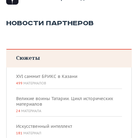
ВОДНЫЕ ВИДЫ СПОРТА
ОБРАЗОВАНИЕ
ХОККЕЙ С МЯЧОМ
ПРОИСШЕСТВИЯ
НОВОСТИ ПАРТНЕРОВ
Сюжеты
XVI саммит БРИКС в Казани
499
МАТЕРИАЛОВ
Великие воины Татарии. Цикл исторических
материалов
24
МАТЕРИАЛА
Искусственный интеллект
181
МАТЕРИАЛ