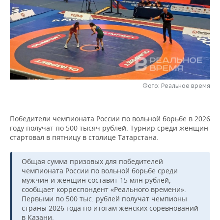
НЕФТЕХИМИЯ
РОЗНИЧНАЯ ТОРГОВЛЯ
НОВОСТИ ТЕХНОЛОГИЙ
МЕРОПРИЯТИЯ
НЕФТЬ
ТРАНСПОРТ
IT
НОВОСТИ МЕРОПРИЯТИЙ
СПОРТ
ОПК
УСЛУГИ
МЕДИА
ВЫЕЗДНАЯ РЕДАКЦИЯ
НОВОСТИ СПОРТА
ОБЩЕСТВО
ЭНЕРГЕТИКА
ТЕЛЕКОММУНИКАЦИИ
БИЗНЕС-БРАНЧИ
ФУТБОЛ
НОВОСТИ ОБЩЕСТВА
ФОТОГАЛЕРЕЯ
Фото: Реальное время
ONLINE-КОНФЕРЕНЦИИ
ХОККЕЙ
ВЛАСТЬ
СЮЖЕТЫ
Победители чемпионата России по вольной борьбе в 2026
году получат по 500 тысяч рублей. Турнир среди женщин
ОТКРЫТАЯ ЛЕКЦИЯ
БАСКЕТБОЛ
ИНФРАСТРУКТУРА
СПРАВОЧНИК
стартовал в пятницу в столице Татарстана.
ВОЛЕЙБОЛ
ИСТОРИЯ
СПИСОК ПЕРСОН
ПОЛНАЯ ВЕРСИЯ
Общая сумма призовых для победителей
чемпионата России по вольной борьбе среди
КИБЕРСПОРТ
КУЛЬТУРА
СПИСОК КОМПАНИЙ
мужчин и женщин составит 15 млн рублей,
сообщает корреспондент «Реального времени».
ФИГУРНОЕ КАТАНИЕ
МЕДИЦИНА
Первыми по 500 тыс. рублей получат чемпионы
страны 2026 года по итогам женских соревнований
в Казани.