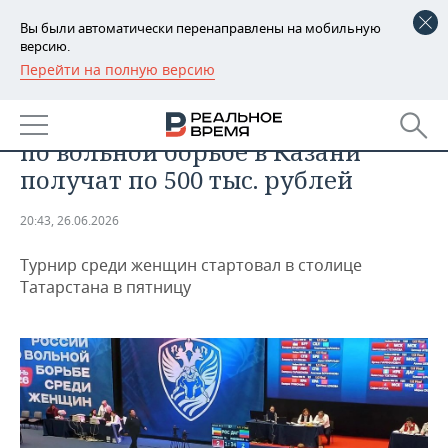
Вы были автоматически перенаправлены на мобильную
версию.
Перейти на полную версию
РЕГИОНЫ
СПОРТ
Победители чемпионата России
БАШКОРТОСТАН
НОВОСТИ
по вольной борьбе в Казани
ТАТАРСТАН
АНАЛИТИКА
получат по 500 тыс. рублей
УДМУРТИЯ
НОВОСТИ АНАЛИТИКИ
ЭКОНОМИКА
20:43, 26.06.2026
ДЕКЛАРАЦИИ О ДОХОДАХ
НОВОСТИ ЭКОНОМИКИ
ПРОМЫШЛЕННОСТЬ
Турнир среди женщин стартовал в столице
Татарстана в пятницу
КОРОЛИ ГОСЗАКАЗА ПФО
ФИНАНСЫ
НОВОСТИ
НЕДВИЖИМОСТЬ
ПРОМЫШЛЕННОСТИ
ВУЗЫ ТАТАРСТАНА
БАНКИ
НОВОСТИ НЕДВИЖИМОСТИ
АВТО
АГРОПРОМ
КОМУ ПРИНАДЛЕЖАТ
БЮДЖЕТ
НОВОСТИ АВТО
БИЗНЕС
ТОРГОВЫЕ ЦЕНТРЫ
МАШИНОСТРОЕНИЕ
ТАТАРСТАНА
ИНВЕСТИЦИИ
НОВОСТИ БИЗНЕСА
ТЕХНОЛОГИИ