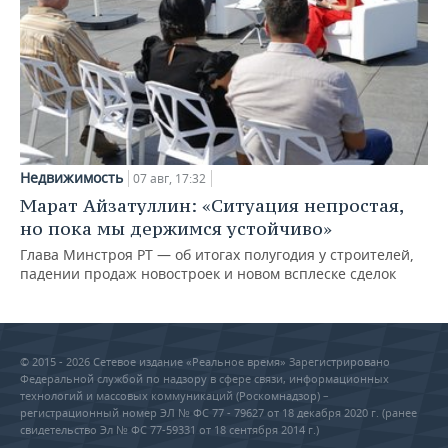
Недвижимость
07 авг, 17:32
Марат Айзатуллин: «Ситуация непростая,
но пока мы держимся устойчиво»
Глава Минстроя РТ — об итогах полугодия у строителей,
падении продаж новостроек и новом всплеске сделок
© 2015 - 2026 Сетевое издание «Реальное время» Зарегистрировано
Федеральной службой по надзору в сфере связи, информационных
технологий и массовых коммуникаций (Роскомнадзор) –
регистрационный номер ЭЛ № ФС 77 - 79627 от 18 декабря 2020 г. (ранее
свидетельство Эл № ФС 77-59331 от 18 сентября 2014 г.)