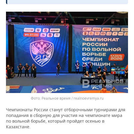
ВОДНЫЕ ВИДЫ СПОРТА
ОБРАЗОВАНИЕ
ХОККЕЙ С МЯЧОМ
ПРОИСШЕСТВИЯ
Реальное время / realnoevremya.ru
Чемпионаты России станут отборочными турнирами для
попадания в сборную для участия на чемпионате мира
по вольной борьбе, который пройдет осенью в
Казахстане.