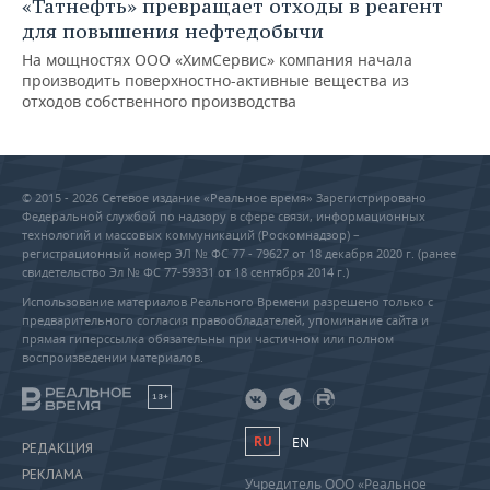
«Татнефть» превращает отходы в реагент
для повышения нефтедобычи
На мощностях ООО «ХимСервис» компания начала
производить поверхностно-активные вещества из
отходов собственного производства
© 2015 - 2026 Сетевое издание «Реальное время» Зарегистрировано
Федеральной службой по надзору в сфере связи, информационных
технологий и массовых коммуникаций (Роскомнадзор) –
регистрационный номер ЭЛ № ФС 77 - 79627 от 18 декабря 2020 г. (ранее
свидетельство Эл № ФС 77-59331 от 18 сентября 2014 г.)
Использование материалов Реального Времени разрешено только с
предварительного согласия правообладателей, упоминание сайта и
прямая гиперссылка обязательны при частичном или полном
воспроизведении материалов.
18+
RU
EN
РЕДАКЦИЯ
РЕКЛАМА
Учредитель ООО «Реальное