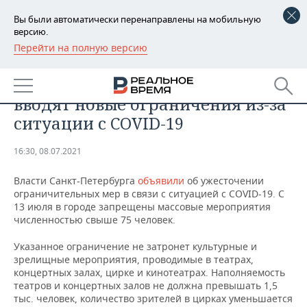
Вы были автоматически перенаправлены на мобильную
версию.
Перейти на полную версию
РЕГИОНЫ
ОБЩЕСТВО
В Санкт-Петербурге с 13 июля
БАШКОРТОСТАН
НОВОСТИ
вводят новые ограничения из-за
ТАТАРСТАН
АНАЛИТИКА
ситуации с COVID-19
УДМУРТИЯ
НОВОСТИ АНАЛИТИКИ
ЭКОНОМИКА
16:30, 08.07.2021
ДЕКЛАРАЦИИ О ДОХОДАХ
НОВОСТИ ЭКОНОМИКИ
ПРОМЫШЛЕННОСТЬ
Власти Санкт-Петербурга
объявили
об ужесточении
ограничительных мер в связи с ситуацией с COVID-19. С
КОРОЛИ ГОСЗАКАЗА ПФО
ФИНАНСЫ
НОВОСТИ
НЕДВИЖИМОСТЬ
13 июля в городе запрещены массовые мероприятия
ПРОМЫШЛЕННОСТИ
численностью свыше 75 человек.
ВУЗЫ ТАТАРСТАНА
БАНКИ
НОВОСТИ НЕДВИЖИМОСТИ
АВТО
Указанное ограничение не затронет культурные и
АГРОПРОМ
зрелищные мероприятия, проводимые в театрах,
КОМУ ПРИНАДЛЕЖАТ
БЮДЖЕТ
НОВОСТИ АВТО
БИЗНЕС
концертных залах, цирке и кинотеатрах. Наполняемость
ТОРГОВЫЕ ЦЕНТРЫ
МАШИНОСТРОЕНИЕ
театров и концертных залов не должна превышать 1,5
ТАТАРСТАНА
тыс. человек, количество зрителей в цирках уменьшается
ИНВЕСТИЦИИ
НОВОСТИ БИЗНЕСА
ТЕХНОЛОГИИ