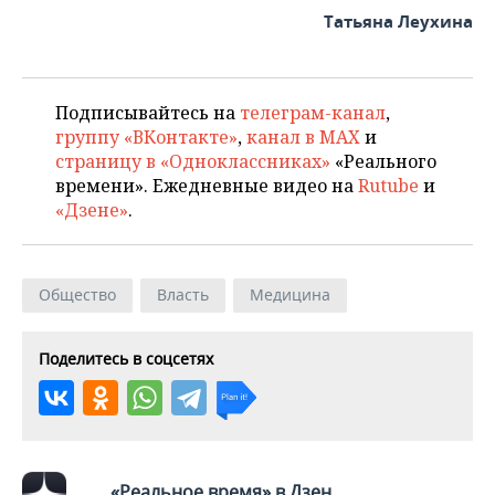
ВОДНЫЕ ВИДЫ СПОРТА
ОБРАЗОВАНИЕ
Татьяна Леухина
ХОККЕЙ С МЯЧОМ
ПРОИСШЕСТВИЯ
Подписывайтесь на
телеграм-канал
,
группу «ВКонтакте»
,
канал в MAX
и
страницу в «Одноклассниках»
«Реального
времени». Ежедневные видео на
Rutube
и
«Дзене»
.
Общество
Власть
Медицина
Поделитесь в соцсетях
«Реальное время» в Дзен