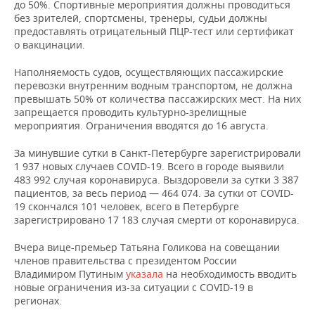
НЕФТЕХИМИЯ
до 50%. Спортивные мероприятия должны проводиться
без зрителей, спортсмены, тренеры, судьи должны
РОЗНИЧНАЯ ТОРГОВЛЯ
НОВОСТИ ТЕХНОЛОГИЙ
МЕРОПРИЯТИЯ
предоставлять отрицательный ПЦР-тест или сертификат
НЕФТЬ
о вакцинации.
ТРАНСПОРТ
IT
НОВОСТИ МЕРОПРИЯТИЙ
СПОРТ
ОПК
Наполняемость судов, осуществляющих пассажирские
перевозки внутренним водным транспортом, не должна
УСЛУГИ
МЕДИА
ВЫЕЗДНАЯ РЕДАКЦИЯ
НОВОСТИ СПОРТА
ОБЩЕСТВО
превышать 50% от количества пассажирских мест. На них
ЭНЕРГЕТИКА
запрещается проводить культурно-зрелищные
ТЕЛЕКОММУНИКАЦИИ
БИЗНЕС-БРАНЧИ
ФУТБОЛ
НОВОСТИ ОБЩЕСТВА
ФОТОГАЛЕРЕЯ
мероприятия. Ограничения вводятся до 16 августа.
За минувшие сутки в Санкт-Петербурге зарегистрировали
ONLINE-КОНФЕРЕНЦИИ
ХОККЕЙ
ВЛАСТЬ
СЮЖЕТЫ
1 937 новых случаев COVID-19. Всего в городе выявили
483 992 случая коронавируса. Выздоровели за сутки 3 387
ОТКРЫТАЯ ЛЕКЦИЯ
БАСКЕТБОЛ
ИНФРАСТРУКТУРА
СПРАВОЧНИК
пациентов, за весь период — 464 074. За сутки от COVID-
19 скончался 101 человек, всего в Петербурге
зарегистрировано 17 183 случая смерти от коронавируса.
ВОЛЕЙБОЛ
ИСТОРИЯ
СПИСОК ПЕРСОН
ПОЛНАЯ ВЕРСИЯ
Вчера вице-премьер Татьяна Голикова на совещании
КИБЕРСПОРТ
КУЛЬТУРА
СПИСОК КОМПАНИЙ
членов правительства с президентом России
Владимиром Путиным
указала
на необходимость вводить
ФИГУРНОЕ КАТАНИЕ
МЕДИЦИНА
новые ограничения из-за ситуации с COVID-19 в
регионах.