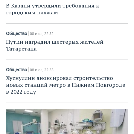
НЕФТЕХИМИЯ
В Казани утвердили требования к
РОЗНИЧНАЯ ТОРГОВЛЯ
НОВОСТИ ТЕХНОЛОГИЙ
МЕРОПРИЯТИЯ
городским пляжам
НЕФТЬ
ТРАНСПОРТ
IT
НОВОСТИ МЕРОПРИЯТИЙ
СПОРТ
ОПК
Общество
08 июл, 22:52
УСЛУГИ
МЕДИА
ВЫЕЗДНАЯ РЕДАКЦИЯ
НОВОСТИ СПОРТА
ОБЩЕСТВО
Путин наградил шестерых жителей
ЭНЕРГЕТИКА
Татарстана
ТЕЛЕКОММУНИКАЦИИ
БИЗНЕС-БРАНЧИ
ФУТБОЛ
НОВОСТИ ОБЩЕСТВА
ФОТОГАЛЕРЕЯ
ONLINE-КОНФЕРЕНЦИИ
ХОККЕЙ
ВЛАСТЬ
СЮЖЕТЫ
Общество
08 июл, 22:33
Хуснуллин анонсировал строительство
ОТКРЫТАЯ ЛЕКЦИЯ
БАСКЕТБОЛ
ИНФРАСТРУКТУРА
СПРАВОЧНИК
новых станций метро в Нижнем Новгороде
в 2022 году
ВОЛЕЙБОЛ
ИСТОРИЯ
СПИСОК ПЕРСОН
ПОЛНАЯ ВЕРСИЯ
КИБЕРСПОРТ
КУЛЬТУРА
СПИСОК КОМПАНИЙ
ФИГУРНОЕ КАТАНИЕ
МЕДИЦИНА