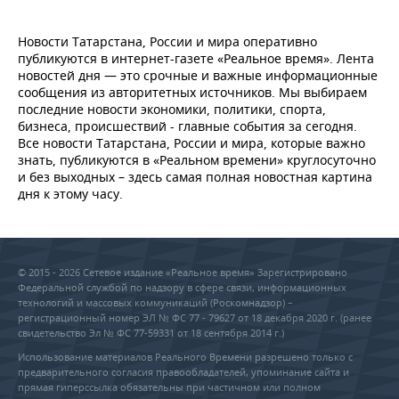
Новости Татарстана, России и мира оперативно
публикуются в интернет-газете «Реальное время». Лента
новостей дня — это срочные и важные информационные
сообщения из авторитетных источников. Мы выбираем
последние новости экономики, политики, спорта,
бизнеса, происшествий - главные события за сегодня.
Все новости Татарстана, России и мира, которые важно
знать, публикуются в «Реальном времени» круглосуточно
и без выходных – здесь самая полная новостная картина
дня к этому часу.
© 2015 - 2026 Сетевое издание «Реальное время» Зарегистрировано
Федеральной службой по надзору в сфере связи, информационных
технологий и массовых коммуникаций (Роскомнадзор) –
регистрационный номер ЭЛ № ФС 77 - 79627 от 18 декабря 2020 г. (ранее
свидетельство Эл № ФС 77-59331 от 18 сентября 2014 г.)
Использование материалов Реального Времени разрешено только с
предварительного согласия правообладателей, упоминание сайта и
прямая гиперссылка обязательны при частичном или полном