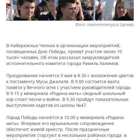
НЕФТЕХИМИЯ
РОЗНИЧНАЯ ТОРГОВЛЯ
НОВОСТИ ТЕХНОЛОГИЙ
МЕРОПРИЯТИЯ
НЕФТЬ
Фото: realnoevremya.ru (архив)
ТРАНСПОРТ
IT
НОВОСТИ МЕРОПРИЯТИЙ
СПОРТ
ОПК
УСЛУГИ
МЕДИА
ВЫЕЗДНАЯ РЕДАКЦИЯ
НОВОСТИ СПОРТА
ОБЩЕСТВО
ЭНЕРГЕТИКА
В Набережных Челнах в организации мероприятий,
посвященных Дню Победы, примут участие около 10
ТЕЛЕКОММУНИКАЦИИ
БИЗНЕС-БРАНЧИ
ФУТБОЛ
НОВОСТИ ОБЩЕСТВА
ФОТОГАЛЕРЕЯ
тысяч человек. Об этом рассказал замруководителя
исполнительного комитета города Рамиль Халимов.
ONLINE-КОНФЕРЕНЦИИ
ХОККЕЙ
ВЛАСТЬ
СЮЖЕТЫ
Празднование начнется 9 мая в 8.30 с возложения цветов
к постаменту Мусы Джалиля. В 9.00 состоится вахта
ОТКРЫТАЯ ЛЕКЦИЯ
БАСКЕТБОЛ
ИНФРАСТРУКТУРА
СПРАВОЧНИК
памяти у Вечного огня с участием руководителей города.
В 9.15 у мемориала «Родина-мать» сводный школьный
ВОЛЕЙБОЛ
ИСТОРИЯ
СПИСОК ПЕРСОН
ПОЛНАЯ ВЕРСИЯ
хор споет песни о войне. В 9.30 пройдут показательные
выступления кадетов из школы №47.
КИБЕРСПОРТ
КУЛЬТУРА
СПИСОК КОМПАНИЙ
Парад Победы начнется в 10.00 у мемориала «Родина-
мать». Впервые его музыкальное сопровождение
ФИГУРНОЕ КАТАНИЕ
МЕДИЦИНА
обеспечит живой оркестр. После праздничные
мероприятия стартуют в нескольких районах города: в