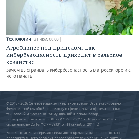
Технологии
31 июл, 00:00
Агробизнес под прицелом: как
кибербезопасность приходит в сельское
хозяйство
Зачем выстраивать кибербезопасность в агросекторе и с
чего начать
© 2015 - 2026 Сетевое издание «Реальное время» Зарегистрировано
Федеральной службой по надзору в сфере связи, информационных
технологий и массовых коммуникаций (Роскомнадзор) –
регистрационный номер ЭЛ № ФС 77 - 79627 от 18 декабря 2020 г. (ранее
свидетельство Эл № ФС 77-59331 от 18 сентября 2014 г.)
Использование материалов Реального Времени разрешено только с
предварительного согласия правообладателей, упоминание сайта и