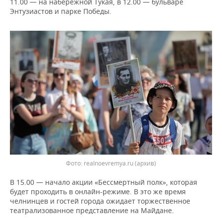
ВОДНЫЕ ВИДЫ СПОРТА
ОБРАЗОВАНИЕ
11.00 — на набережной Тукая, в 12.00 — бульваре
Энтузиастов и парке Победы.
ХОККЕЙ С МЯЧОМ
ПРОИСШЕСТВИЯ
Фото: realnoevremya.ru (архив)
В 15.00 — начало акции «Бессмертный полк», которая
будет проходить в онлайн-режиме. В это же время
челнинцев и гостей города ожидает торжественное
театрализованное представление на Майдане.