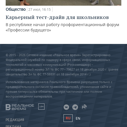
Общество
27 июл, 16:15
Карьерный тест-драйв для школьников
В республике начал работу профориентационный форум
«Профессии будущего»
© 2015 - 2026 Сетевое издание «Реальное время» Зарегистрировано
Федеральной службой по надзору в сфере связи, информационных
технологий и массовых коммуникаций (Роскомнадзор) –
регистрационный номер ЭЛ № ФС 77 - 79627 от 18 декабря 2020 г. (ранее
свидетельство Эл № ФС 77-59331 от 18 сентября 2014 г.)
Использование материалов Реального Времени разрешено только с
предварительного согласия правообладателей, упоминание сайта и
прямая гиперссылка обязательны при частичном или полном
воспроизведении материалов.
18+
RU
EN
РЕДАКЦИЯ
РЕКЛАМА