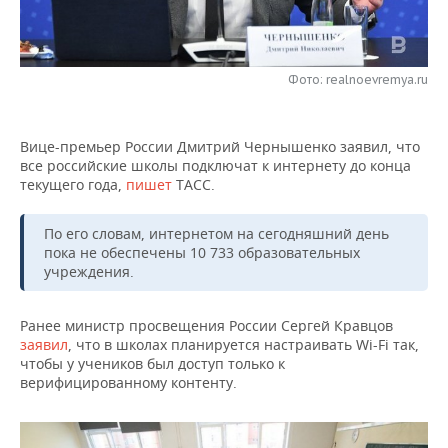
НЕФТЕХИМИЯ
РОЗНИЧНАЯ ТОРГОВЛЯ
НОВОСТИ ТЕХНОЛОГИЙ
МЕРОПРИЯТИЯ
НЕФТЬ
Фото: realnoevremya.ru
ТРАНСПОРТ
IT
НОВОСТИ МЕРОПРИЯТИЙ
СПОРТ
ОПК
УСЛУГИ
МЕДИА
ВЫЕЗДНАЯ РЕДАКЦИЯ
НОВОСТИ СПОРТА
ОБЩЕСТВО
ЭНЕРГЕТИКА
Вице-премьер России Дмитрий Чернышенко заявил, что
все российские школы подключат к интернету до конца
ТЕЛЕКОММУНИКАЦИИ
БИЗНЕС-БРАНЧИ
ФУТБОЛ
НОВОСТИ ОБЩЕСТВА
ФОТОГАЛЕРЕЯ
текущего года,
пишет
ТАСС.
ONLINE-КОНФЕРЕНЦИИ
ХОККЕЙ
ВЛАСТЬ
СЮЖЕТЫ
По его словам, интернетом на сегодняшний день
пока не обеспечены 10 733 образовательных
ОТКРЫТАЯ ЛЕКЦИЯ
БАСКЕТБОЛ
ИНФРАСТРУКТУРА
СПРАВОЧНИК
учреждения.
ВОЛЕЙБОЛ
ИСТОРИЯ
СПИСОК ПЕРСОН
ПОЛНАЯ ВЕРСИЯ
Ранее министр просвещения России Сергей Кравцов
заявил
, что в школах планируется настраивать Wi-Fi так,
КИБЕРСПОРТ
КУЛЬТУРА
СПИСОК КОМПАНИЙ
чтобы у учеников был доступ только к
верифицированному контенту.
ФИГУРНОЕ КАТАНИЕ
МЕДИЦИНА