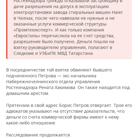
Ростехнадзора трижды отказывали застройщику в
даче разрешения на допуск в эксплуатацию
электроустановки завода стиральных машин Haier
в Челнах, после чего навязали не нужные и не
оказанные услуги коммерческой структуры
«Промтехэксперт». И как только компания
«Евростиль» перечислила на ее счет средства,
разрешение было получено. Деньги пошли на
взятку руководителю управления, полагают в
Следкоме и УЭБиПК МВД Татарстана.
В посредничестве той взятке обвиняют бывшего
подчиненного Петрова — экс-начальника
Набережночелнинского отдела управления
Ростехнадзора Рената Хакимова. Он также находится под
домашним арестом.
Претензии в свой адрес Борис Петров отвергает. Трое его
адвокатов указывают на отсутствие доказательств, что
деньги со счета коммерческой фирмы имеют к нему
какое-либо отношение.
Расследование продолжается.