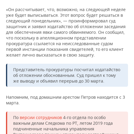
ВОДНЫЕ ВИДЫ СПОРТА
ОБРАЗОВАНИЕ
«Он рассчитывает, что, возможно, на следующей неделе
ХОККЕЙ С МЯЧОМ
ПРОИСШЕСТВИЯ
уже будет выписываться. Этот вопрос будет решаться в
следующий понедельник», — проинформировал суд
защитник и заявил ходатайство об отложении заседания
для обеспечения явки самого обвиняемого. Он сообщил,
что поскольку в апелляционном представлении
прокуратура ссылается на неисследованные судом
первой инстанции показания свидетелей, то его клиент
желает лично высказаться в свою защиту.
Представитель прокуратуры посчитал ходатайство
об отложении обоснованным. Суд пришел к тому
же выводу и объявил перерыв до 30 марта.
Напомним, под домашним арестом Петров находится с 3
марта.
По
версии сотрудников
4-го отдела по особо
важным делам Следкома по РТ, летом 2019 года
подчиненные начальника управления