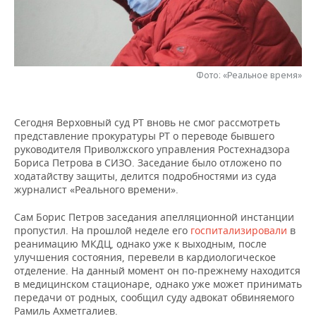
НЕФТЕХИМИЯ
РОЗНИЧНАЯ ТОРГОВЛЯ
НОВОСТИ ТЕХНОЛОГИЙ
МЕРОПРИЯТИЯ
НЕФТЬ
ТРАНСПОРТ
IT
НОВОСТИ МЕРОПРИЯТИЙ
СПОРТ
ОПК
Фото: «Реальное время»
УСЛУГИ
МЕДИА
ВЫЕЗДНАЯ РЕДАКЦИЯ
НОВОСТИ СПОРТА
ОБЩЕСТВО
ЭНЕРГЕТИКА
Сегодня Верховный суд РТ вновь не смог рассмотреть
ТЕЛЕКОММУНИКАЦИИ
БИЗНЕС-БРАНЧИ
ФУТБОЛ
НОВОСТИ ОБЩЕСТВА
ФОТОГАЛЕРЕЯ
представление прокуратуры РТ о переводе бывшего
руководителя Приволжского управления Ростехнадзора
ONLINE-КОНФЕРЕНЦИИ
ХОККЕЙ
ВЛАСТЬ
СЮЖЕТЫ
Бориса Петрова в СИЗО. Заседание было отложено по
ходатайству защиты, делится подробностями из суда
ОТКРЫТАЯ ЛЕКЦИЯ
БАСКЕТБОЛ
ИНФРАСТРУКТУРА
СПРАВОЧНИК
журналист «Реального времени».
Сам Борис Петров заседания апелляционной инстанции
ВОЛЕЙБОЛ
ИСТОРИЯ
СПИСОК ПЕРСОН
ПОЛНАЯ ВЕРСИЯ
пропустил. На прошлой неделе его
госпитализировали
в
реанимацию МКДЦ, однако уже к выходным, после
КИБЕРСПОРТ
КУЛЬТУРА
СПИСОК КОМПАНИЙ
улучшения состояния, перевели в кардиологическое
отделение. На данный момент он по-прежнему находится
в медицинском стационаре, однако уже может принимать
ФИГУРНОЕ КАТАНИЕ
МЕДИЦИНА
передачи от родных, сообщил суду адвокат обвиняемого
Рамиль Ахметгалиев.