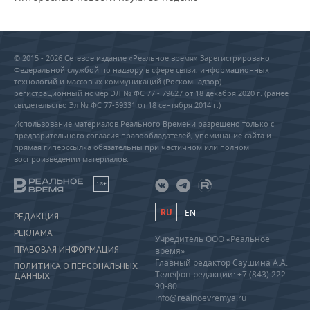
© 2015 - 2026 Сетевое издание «Реальное время» Зарегистрировано
Федеральной службой по надзору в сфере связи, информационных
технологий и массовых коммуникаций (Роскомнадзор) –
регистрационный номер ЭЛ № ФС 77 - 79627 от 18 декабря 2020 г. (ранее
свидетельство Эл № ФС 77-59331 от 18 сентября 2014 г.)
Использование материалов Реального Времени разрешено только с
предварительного согласия правообладателей, упоминание сайта и
прямая гиперссылка обязательны при частичном или полном
воспроизведении материалов.
18+
RU
EN
РЕДАКЦИЯ
РЕКЛАМА
Учредитель ООО «Реальное
ПРАВОВАЯ ИНФОРМАЦИЯ
время»
Главный редактор Саушина А.А.
ПОЛИТИКА О ПЕРСОНАЛЬНЫХ
Телефон редакции: +7 (843) 222-
ДАННЫХ
90-80
info@realnoevremya.ru