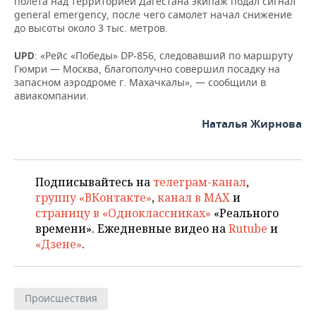
полета над территорией Дагестана экипаж подал сигнал
НЕФТЕХИМИЯ
general emergency, после чего самолет начал снижение
РОЗНИЧНАЯ ТОРГОВЛЯ
НОВОСТИ ТЕХНОЛОГИЙ
МЕРОПРИЯТИЯ
до высоты около 3 тыс. метров.
НЕФТЬ
: «Рейс «Победы» DP-856, следовавший по маршруту
UPD
ТРАНСПОРТ
IT
НОВОСТИ МЕРОПРИЯТИЙ
СПОРТ
Гюмри — Москва, благополучно совершил посадку на
ОПК
запасном аэродроме г. Махачкалы», — сообщили в
УСЛУГИ
МЕДИА
ВЫЕЗДНАЯ РЕДАКЦИЯ
НОВОСТИ СПОРТА
ОБЩЕСТВО
авиакомпании.
ЭНЕРГЕТИКА
ТЕЛЕКОММУНИКАЦИИ
БИЗНЕС-БРАНЧИ
ФУТБОЛ
НОВОСТИ ОБЩЕСТВА
Наталья Жирнова
ФОТОГАЛЕРЕЯ
ONLINE-КОНФЕРЕНЦИИ
ХОККЕЙ
ВЛАСТЬ
СЮЖЕТЫ
Подписывайтесь на
телеграм-канал
,
ОТКРЫТАЯ ЛЕКЦИЯ
БАСКЕТБОЛ
ИНФРАСТРУКТУРА
СПРАВОЧНИК
группу «ВКонтакте»
,
канал в MAX
и
страницу в «Одноклассниках»
«Реального
ВОЛЕЙБОЛ
ИСТОРИЯ
СПИСОК ПЕРСОН
ПОЛНАЯ ВЕРСИЯ
времени». Ежедневные видео на
Rutube
и
«Дзене»
.
КИБЕРСПОРТ
КУЛЬТУРА
СПИСОК КОМПАНИЙ
ФИГУРНОЕ КАТАНИЕ
МЕДИЦИНА
Происшествия