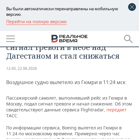
Вы были автоматически перенаправлены на мобильную
версию.
Перейти на полную версию
РЕГИОНЫ
ПРОИСШЕСТВИЯ
Самолет Гюмри — Москва подал
БАШКОРТОСТАН
НОВОСТИ
сигнал тревоги в небе над
ТАТАРСТАН
АНАЛИТИКА
Дагестаном и стал снижаться
УДМУРТИЯ
НОВОСТИ АНАЛИТИКИ
ЭКОНОМИКА
12:45, 22.06.2026
ДЕКЛАРАЦИИ О ДОХОДАХ
НОВОСТИ ЭКОНОМИКИ
ПРОМЫШЛЕННОСТЬ
Воздушное судно вылетело из Гюмри в 11:24 мск
КОРОЛИ ГОСЗАКАЗА ПФО
ФИНАНСЫ
НОВОСТИ
НЕДВИЖИМОСТЬ
Пассажирский самолет, выполнявший рейс из Гюмри в
ПРОМЫШЛЕННОСТИ
Москву, подал сигнал тревоги и начал снижение. Об этом
ВУЗЫ ТАТАРСТАНА
БАНКИ
НОВОСТИ НЕДВИЖИМОСТИ
АВТО
свидетельствуют данные сервиса Flightradar,
передает
АГРОПРОМ
ТАСС.
КОМУ ПРИНАДЛЕЖАТ
БЮДЖЕТ
НОВОСТИ АВТО
БИЗНЕС
ТОРГОВЫЕ ЦЕНТРЫ
МАШИНОСТРОЕНИЕ
По информации сервиса, Boeing вылетел из Гюмри в
ТАТАРСТАНА
11:24 по московскому времени. Примерно через час
ИНВЕСТИЦИИ
НОВОСТИ БИЗНЕСА
ТЕХНОЛОГИИ