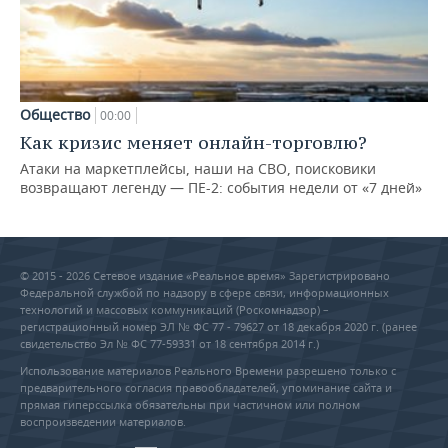
Общество
00:00
Как кризис меняет онлайн-торговлю?
Атаки на маркетплейсы, наши на СВО, поисковики
возвращают легенду — ПЕ-2: события недели от «7 дней»
© 2015 - 2026 Сетевое издание «Реальное время» Зарегистрировано
Федеральной службой по надзору в сфере связи, информационных
технологий и массовых коммуникаций (Роскомнадзор) –
регистрационный номер ЭЛ № ФС 77 - 79627 от 18 декабря 2020 г. (ранее
свидетельство Эл № ФС 77-59331 от 18 сентября 2014 г.)
Использование материалов Реального Времени разрешено только с
предварительного согласия правообладателей, упоминание сайта и
прямая гиперссылка обязательны при частичном или полном
воспроизведении материалов.