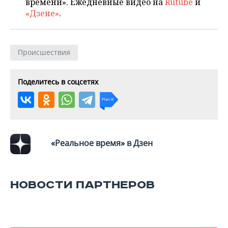
ВОДНЫЕ ВИДЫ СПОРТА
ОБРАЗОВАНИЕ
времени». Ежедневные видео на
Rutube
и
«Дзене»
.
ХОККЕЙ С МЯЧОМ
ПРОИСШЕСТВИЯ
Происшествия
Поделитесь в соцсетях
«Реальное время» в Дзен
НОВОСТИ ПАРТНЕРОВ