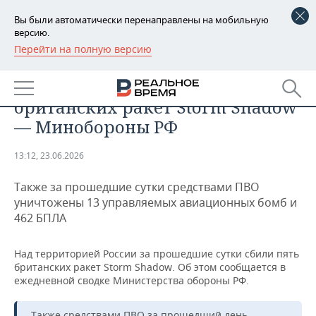
Вы были автоматически перенаправлены на мобильную
версию.
Перейти на полную версию
РЕГИОНЫ
ПРОИСШЕСТВИЯ
Над Россией сбили пять
БАШКОРТОСТАН
НОВОСТИ
британских ракет Storm Shadow
ТАТАРСТАН
АНАЛИТИКА
— Минобороны РФ
УДМУРТИЯ
НОВОСТИ АНАЛИТИКИ
ЭКОНОМИКА
13:12, 23.06.2026
ДЕКЛАРАЦИИ О ДОХОДАХ
НОВОСТИ ЭКОНОМИКИ
ПРОМЫШЛЕННОСТЬ
Также за прошедшие сутки средствами ПВО
уничтожены 13 управляемых авиационных бомб и
КОРОЛИ ГОСЗАКАЗА ПФО
ФИНАНСЫ
НОВОСТИ
НЕДВИЖИМОСТЬ
462 БПЛА
ПРОМЫШЛЕННОСТИ
ВУЗЫ ТАТАРСТАНА
БАНКИ
НОВОСТИ НЕДВИЖИМОСТИ
АВТО
Над территорией России за прошедшие сутки сбили пять
АГРОПРОМ
британских ракет Storm Shadow. Об этом сообщается в
КОМУ ПРИНАДЛЕЖАТ
БЮДЖЕТ
НОВОСТИ АВТО
БИЗНЕС
ежедневной сводке Министерства обороны РФ.
ТОРГОВЫЕ ЦЕНТРЫ
МАШИНОСТРОЕНИЕ
ТАТАРСТАНА
ИНВЕСТИЦИИ
НОВОСТИ БИЗНЕСА
ТЕХНОЛОГИИ
Также средствами ПВО за прошедший день