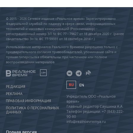
© 2015 - 2026 Сетевое издание «Реальное время» Зарегистрировано
Федеральной службой по надзору в сфере связи, информационных
технологий и массовых коммуникаций (Роскомнадзор) –
регистрационный номер ЭЛ № ФС 77 - 79627 от 18 декабря 2020 г. (ранее
свидетельство Эл № ФС 77-59331 от 18 сентября 2014 г.)
Использование материалов Реального Времени разрешено только с
предварительного согласия правообладателей, упоминание сайта и
прямая гиперссылка обязательны при частичном или полном
воспроизведении материалов.
18+
RU
EN
РЕДАКЦИЯ
РЕКЛАМА
Учредитель ООО «Реальное
ПРАВОВАЯ ИНФОРМАЦИЯ
время»
Главный редактор Саушина А.А.
ПОЛИТИКА О ПЕРСОНАЛЬНЫХ
Телефон редакции: +7 (843) 222-
ДАННЫХ
90-80
info@realnoevremya.ru
Полная версия