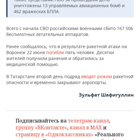
НЕФТЕХИМИЯ
уничтожены 13 управляемых авиационных бомб и
РОЗНИЧНАЯ ТОРГОВЛЯ
НОВОСТИ ТЕХНОЛОГИЙ
462 вражеских БПЛА.
МЕРОПРИЯТИЯ
НЕФТЬ
ТРАНСПОРТ
IT
НОВОСТИ МЕРОПРИЯТИЙ
СПОРТ
Всего с начала СВО российскими военными сбито 167 506
ОПК
беспилотных летательных аппаратов.
УСЛУГИ
МЕДИА
ВЫЕЗДНАЯ РЕДАКЦИЯ
НОВОСТИ СПОРТА
ОБЩЕСТВО
ЭНЕРГЕТИКА
Ранее сообщалось, что в результате ракетной атаки на
Воронеж 22 июня
погибли
пять человек. Десятки
ТЕЛЕКОММУНИКАЦИИ
БИЗНЕС-БРАНЧИ
ФУТБОЛ
НОВОСТИ ОБЩЕСТВА
ФОТОГАЛЕРЕЯ
жителей получили ранения и обратились за
медицинской помощью.
ONLINE-КОНФЕРЕНЦИИ
ХОККЕЙ
ВЛАСТЬ
СЮЖЕТЫ
В Татарстане второй день подряд
вводят режим
ракетной
опасности и временно закрывают аэропорты.
ОТКРЫТАЯ ЛЕКЦИЯ
БАСКЕТБОЛ
ИНФРАСТРУКТУРА
СПРАВОЧНИК
Зульфат Шафигуллин
ВОЛЕЙБОЛ
ИСТОРИЯ
СПИСОК ПЕРСОН
ПОЛНАЯ ВЕРСИЯ
КИБЕРСПОРТ
КУЛЬТУРА
СПИСОК КОМПАНИЙ
Подписывайтесь на
телеграм-канал
,
ФИГУРНОЕ КАТАНИЕ
МЕДИЦИНА
группу «ВКонтакте»
,
канал в MAX
и
страницу в «Одноклассниках»
«Реального