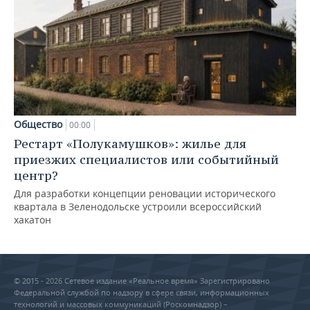
Общество
00:00
Рестарт «Полукамушков»: жилье для
приезжих специалистов или событийный
центр?
Для разработки концепции реновации исторического
квартала в Зеленодольске устроили всероссийский
хакатон
© 2015 - 2026 Сетевое издание «Реальное время» Зарегистрировано
Федеральной службой по надзору в сфере связи, информационных
технологий и массовых коммуникаций (Роскомнадзор) –