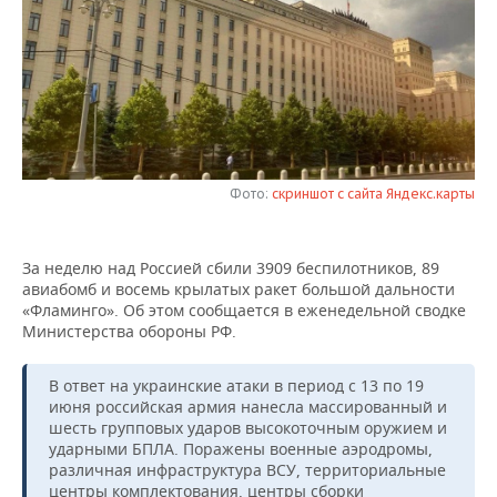
НЕФТЕХИМИЯ
РОЗНИЧНАЯ ТОРГОВЛЯ
НОВОСТИ ТЕХНОЛОГИЙ
МЕРОПРИЯТИЯ
НЕФТЬ
ТРАНСПОРТ
IT
НОВОСТИ МЕРОПРИЯТИЙ
СПОРТ
ОПК
УСЛУГИ
МЕДИА
ВЫЕЗДНАЯ РЕДАКЦИЯ
НОВОСТИ СПОРТА
ОБЩЕСТВО
ЭНЕРГЕТИКА
ТЕЛЕКОММУНИКАЦИИ
БИЗНЕС-БРАНЧИ
ФУТБОЛ
НОВОСТИ ОБЩЕСТВА
ФОТОГАЛЕРЕЯ
Фото:
скриншот с сайта Яндекс.карты
ONLINE-КОНФЕРЕНЦИИ
ХОККЕЙ
ВЛАСТЬ
СЮЖЕТЫ
За неделю над Россией сбили 3909 беспилотников, 89
авиабомб и восемь крылатых ракет большой дальности
ОТКРЫТАЯ ЛЕКЦИЯ
БАСКЕТБОЛ
ИНФРАСТРУКТУРА
СПРАВОЧНИК
«Фламинго». Об этом сообщается в еженедельной сводке
Министерства обороны РФ.
ВОЛЕЙБОЛ
ИСТОРИЯ
СПИСОК ПЕРСОН
ПОЛНАЯ ВЕРСИЯ
В ответ на украинские атаки в период с 13 по 19
КИБЕРСПОРТ
КУЛЬТУРА
СПИСОК КОМПАНИЙ
июня российская армия нанесла массированный и
шесть групповых ударов высокоточным оружием и
ФИГУРНОЕ КАТАНИЕ
МЕДИЦИНА
ударными БПЛА. Поражены военные аэродромы,
различная инфраструктура ВСУ, территориальные
центры комплектования, центры сборки