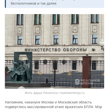
ВОДНЫЕ ВИДЫ СПОРТА
ОБРАЗОВАНИЕ
беспилотников и так далее.
ХОККЕЙ С МЯЧОМ
ПРОИСШЕСТВИЯ
Дарья Пинегина / realnoevremya.ru
Напомним, накануне Москва и Московская область
подверглись массированной атаке вражеских БПЛА. Мэр