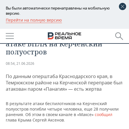
Вы были автоматически перенаправлены на мобильную
версию.
Перейти на полную версию
РЕГИОНЫ
ПРОИСШЕСТВИЯ
Четыре человека погибли при
БАШКОРТОСТАН
НОВОСТИ
атаке БПЛА на Керченский
ТАТАРСТАН
АНАЛИТИКА
полуостров
УДМУРТИЯ
НОВОСТИ АНАЛИТИКИ
ЭКОНОМИКА
08:54, 21.06.2026
ДЕКЛАРАЦИИ О ДОХОДАХ
НОВОСТИ ЭКОНОМИКИ
ПРОМЫШЛЕННОСТЬ
По данным оперштаба Краснодарского края, в
Темрюкском районе на Керченской переправе был
КОРОЛИ ГОСЗАКАЗА ПФО
ФИНАНСЫ
НОВОСТИ
НЕДВИЖИМОСТЬ
атакован паром «Панагия» — есть жертва
ПРОМЫШЛЕННОСТИ
ВУЗЫ ТАТАРСТАНА
БАНКИ
НОВОСТИ НЕДВИЖИМОСТИ
АВТО
В результате атаки беспилотников на Керченский
АГРОПРОМ
полуостров погибли четыре человека, еще 28 получили
КОМУ ПРИНАДЛЕЖАТ
БЮДЖЕТ
НОВОСТИ АВТО
БИЗНЕС
ранения. Об этом в своем канале в «Максе»
сообщил
ТОРГОВЫЕ ЦЕНТРЫ
МАШИНОСТРОЕНИЕ
глава Крыма Сергей Аксенов.
ТАТАРСТАНА
ИНВЕСТИЦИИ
НОВОСТИ БИЗНЕСА
ТЕХНОЛОГИИ