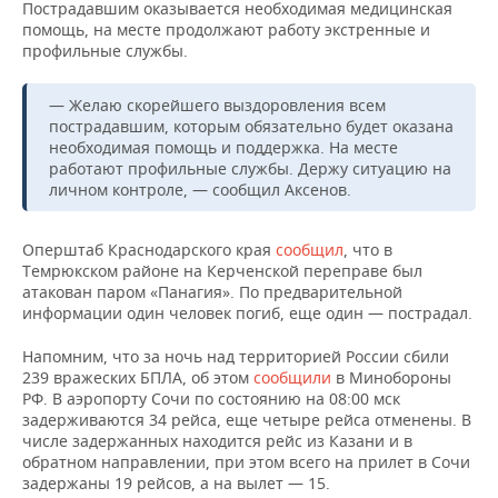
НЕФТЕХИМИЯ
Пострадавшим оказывается необходимая медицинская
помощь, на месте продолжают работу экстренные и
РОЗНИЧНАЯ ТОРГОВЛЯ
НОВОСТИ ТЕХНОЛОГИЙ
МЕРОПРИЯТИЯ
профильные службы.
НЕФТЬ
ТРАНСПОРТ
IT
НОВОСТИ МЕРОПРИЯТИЙ
СПОРТ
— Желаю скорейшего выздоровления всем
ОПК
пострадавшим, которым обязательно будет оказана
УСЛУГИ
МЕДИА
ВЫЕЗДНАЯ РЕДАКЦИЯ
НОВОСТИ СПОРТА
ОБЩЕСТВО
необходимая помощь и поддержка. На месте
ЭНЕРГЕТИКА
работают профильные службы. Держу ситуацию на
личном контроле, — сообщил Аксенов.
ТЕЛЕКОММУНИКАЦИИ
БИЗНЕС-БРАНЧИ
ФУТБОЛ
НОВОСТИ ОБЩЕСТВА
ФОТОГАЛЕРЕЯ
ONLINE-КОНФЕРЕНЦИИ
ХОККЕЙ
ВЛАСТЬ
СЮЖЕТЫ
Оперштаб Краснодарского края
сообщил
, что в
Темрюкском районе на Керченской переправе был
атакован паром «Панагия». По предварительной
ОТКРЫТАЯ ЛЕКЦИЯ
БАСКЕТБОЛ
ИНФРАСТРУКТУРА
СПРАВОЧНИК
информации один человек погиб, еще один — пострадал.
ВОЛЕЙБОЛ
ИСТОРИЯ
СПИСОК ПЕРСОН
ПОЛНАЯ ВЕРСИЯ
Напомним, что за ночь над территорией России сбили
239 вражеских БПЛА, об этом
сообщили
в Минобороны
РФ. В аэропорту Сочи по состоянию на 08:00 мск
КИБЕРСПОРТ
КУЛЬТУРА
СПИСОК КОМПАНИЙ
задерживаются 34 рейса, еще четыре рейса отменены. В
числе задержанных находится рейс из Казани и в
ФИГУРНОЕ КАТАНИЕ
МЕДИЦИНА
обратном направлении, при этом всего на прилет в Сочи
задержаны 19 рейсов, а на вылет — 15.