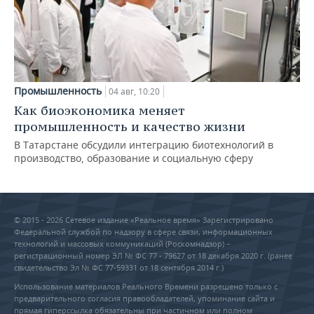
Промышленность
04 авг, 10:20
Как биоэкономика меняет
промышленность и качество жизни
В Татарстане обсудили интеграцию биотехнологий в
производство, образование и социальную сферу
© 2015 - 2026 Сетевое издание «Реальное время» Зарегистрировано
Федеральной службой по надзору в сфере связи, информационных
технологий и массовых коммуникаций (Роскомнадзор) –
регистрационный номер ЭЛ № ФС 77 - 79627 от 18 декабря 2020 г. (ранее
свидетельство Эл № ФС 77-59331 от 18 сентября 2014 г.)
Использование материалов Реального Времени разрешено только с
предварительного согласия правообладателей, упоминание сайта и
прямая гиперссылка обязательны при частичном или полном