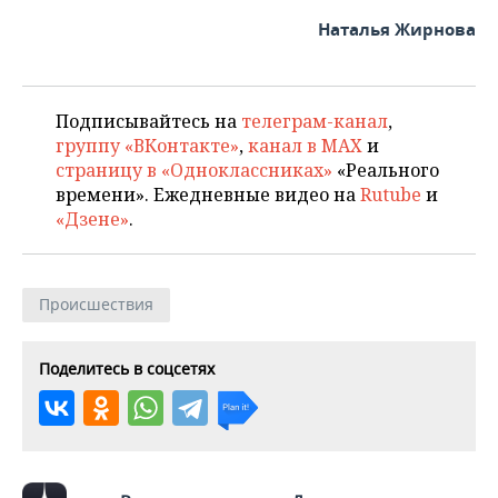
ВОДНЫЕ ВИДЫ СПОРТА
ОБРАЗОВАНИЕ
Наталья Жирнова
ХОККЕЙ С МЯЧОМ
ПРОИСШЕСТВИЯ
Подписывайтесь на
телеграм-канал
,
группу «ВКонтакте»
,
канал в MAX
и
страницу в «Одноклассниках»
«Реального
времени». Ежедневные видео на
Rutube
и
«Дзене»
.
Происшествия
Поделитесь в соцсетях