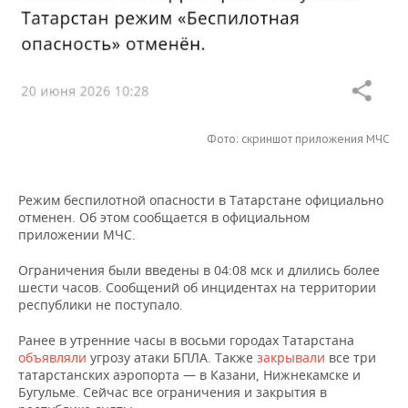
НЕФТЕХИМИЯ
РОЗНИЧНАЯ ТОРГОВЛЯ
НОВОСТИ ТЕХНОЛОГИЙ
МЕРОПРИЯТИЯ
НЕФТЬ
ТРАНСПОРТ
IT
НОВОСТИ МЕРОПРИЯТИЙ
СПОРТ
ОПК
УСЛУГИ
МЕДИА
ВЫЕЗДНАЯ РЕДАКЦИЯ
НОВОСТИ СПОРТА
ОБЩЕСТВО
ЭНЕРГЕТИКА
Фото: скриншот приложения МЧС
ТЕЛЕКОММУНИКАЦИИ
БИЗНЕС-БРАНЧИ
ФУТБОЛ
НОВОСТИ ОБЩЕСТВА
ФОТОГАЛЕРЕЯ
Режим беспилотной опасности в Татарстане официально
ONLINE-КОНФЕРЕНЦИИ
ХОККЕЙ
ВЛАСТЬ
СЮЖЕТЫ
отменен. Об этом сообщается в официальном
приложении МЧС.
ОТКРЫТАЯ ЛЕКЦИЯ
БАСКЕТБОЛ
ИНФРАСТРУКТУРА
СПРАВОЧНИК
Ограничения были введены в 04:08 мск и длились более
ВОЛЕЙБОЛ
ИСТОРИЯ
СПИСОК ПЕРСОН
ПОЛНАЯ ВЕРСИЯ
шести часов. Сообщений об инцидентах на территории
республики не поступало.
КИБЕРСПОРТ
КУЛЬТУРА
СПИСОК КОМПАНИЙ
Ранее в утренние часы в восьми городах Татарстана
объявляли
угрозу атаки БПЛА. Также
закрывали
все три
ФИГУРНОЕ КАТАНИЕ
МЕДИЦИНА
татарстанских аэропорта — в Казани, Нижнекамске и
Бугульме. Сейчас все ограничения и закрытия в