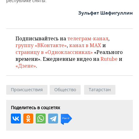
республике сняты.
ВОДНЫЕ ВИДЫ СПОРТА
ОБРАЗОВАНИЕ
Зульфат Шафигуллин
ХОККЕЙ С МЯЧОМ
ПРОИСШЕСТВИЯ
Подписывайтесь на
телеграм-канал
,
группу «ВКонтакте»
,
канал в MAX
и
страницу в «Одноклассниках»
«Реального
времени». Ежедневные видео на
Rutube
и
«Дзене»
.
Происшествия
Общество
Татарстан
Поделитесь в соцсетях