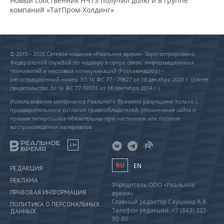
Новый собственник НЧТЗ получил долю и в группе
компаний «ТатПром-Холдинг»
© 2015 - 2026 Сетевое издание «Реальное время» Зарегистрировано
Федеральной службой по надзору в сфере связи, информационных
технологий и массовых коммуникаций (Роскомнадзор) –
регистрационный номер ЭЛ № ФС 77 - 79627 от 18 декабря 2020 г. (ранее
свидетельство Эл № ФС 77-59331 от 18 сентября 2014 г.)
Использование материалов Реального Времени разрешено только с
предварительного согласия правообладателей, упоминание сайта и
прямая гиперссылка обязательны при частичном или полном
воспроизведении материалов.
18+
RU
EN
РЕДАКЦИЯ
РЕКЛАМА
Учредитель ООО «Реальное
ПРАВОВАЯ ИНФОРМАЦИЯ
время»
Главный редактор Саушина А.А.
ПОЛИТИКА О ПЕРСОНАЛЬНЫХ
Телефон редакции: +7 (843) 222-
ДАННЫХ
90-80