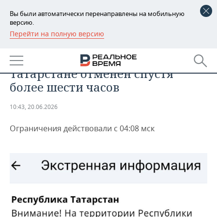
Вы были автоматически перенаправлены на мобильную
версию.
Перейти на полную версию
РЕГИОНЫ
ПРОИСШЕСТВИЯ
Режим беспилотной опасности в
БАШКОРТОСТАН
НОВОСТИ
Татарстане отменен спустя
ТАТАРСТАН
АНАЛИТИКА
более шести часов
УДМУРТИЯ
НОВОСТИ АНАЛИТИКИ
ЭКОНОМИКА
10:43, 20.06.2026
ДЕКЛАРАЦИИ О ДОХОДАХ
НОВОСТИ ЭКОНОМИКИ
ПРОМЫШЛЕННОСТЬ
Ограничения действовали с 04:08 мск
КОРОЛИ ГОСЗАКАЗА ПФО
ФИНАНСЫ
НОВОСТИ
НЕДВИЖИМОСТЬ
ПРОМЫШЛЕННОСТИ
ВУЗЫ ТАТАРСТАНА
БАНКИ
НОВОСТИ НЕДВИЖИМОСТИ
АВТО
АГРОПРОМ
КОМУ ПРИНАДЛЕЖАТ
БЮДЖЕТ
НОВОСТИ АВТО
БИЗНЕС
ТОРГОВЫЕ ЦЕНТРЫ
МАШИНОСТРОЕНИЕ
ТАТАРСТАНА
ИНВЕСТИЦИИ
НОВОСТИ БИЗНЕСА
ТЕХНОЛОГИИ