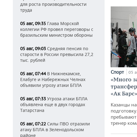
для роста производительности
труда
Глава Морской
05 авг, 09:35
коллегии РФ провел переговоры с
бразильским министром обороны
Средняя пенсия по
05 авг, 09:03
старости в России превысила 27,2
тыс. рублей
Спорт
05 а
В Нижнекамске,
05 авг, 07:44
«Много з
Елабуге и Набережных Челнах
объявили угрозу атаки БПЛА
трансфер
«Ак Барс
Угроза атаки БПЛА
05 авг, 07:33
объявлена еще в двух городах
Казанцы на
Татарстана
подготовку
пребывают 
тренер ко
Силы ПВО отразили
05 авг, 07:22
атаку БПЛА в Зеленодольском
районе