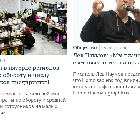
Общество
05 авг, 00:00
Лев Наумов: «Мы плаче
:00
световых пятен на цел
н в пятерке регионов
Писатель Лев Наумов предск
о обороту и числу
что Homo sapiens под влиян
ков предприятий
кинематографа станет (или у
Homo cinematographicus
время» составило рейтинг
страны по обороту и средней
и сотрудников на малых
иях