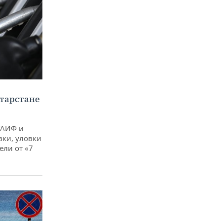
тарстане
ТАИФ и
вки, уловки
ли от «7