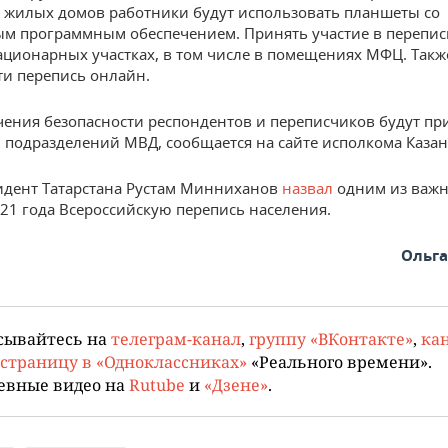
 жилых домов работники будут использовать планшеты со
м программным обеспечением. Принять участие в перепи
тационарных участках, в том числе в помещениях МФЦ. Так
ти перепись онлайн.
чения безопасности респондентов и переписчиков будут пр
 подразделений МВД, сообщается на сайте исполкома Казан
идент Татарстана Рустам Минниханов
назвал
одним из важ
21 года Всероссийскую перепись населения.
Ольг
сывайтесь на
телеграм-канал
,
группу «ВКонтакте»
,
кан
страницу в «Одноклассниках»
«Реального времени».
евные видео на
Rutube
и
«Дзене»
.