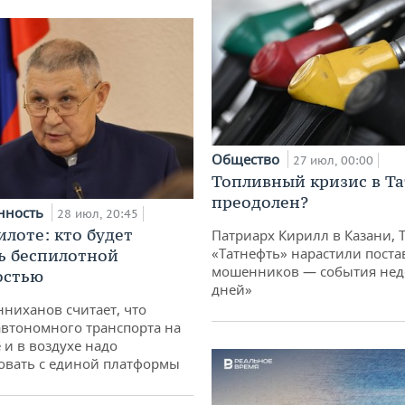
Общество
27 июл, 00:00
Топливный кризис в Та
преодолен?
нность
28 июл, 20:45
илоте: кто будет
Патриарх Кирилл в Казани, 
«Татнефть» нарастили поста
ь беспилотной
мошенников — события неде
остью
дней»
ниханов считает, что
втономного транспорта на
 и в воздухе надо
овать с единой платформы