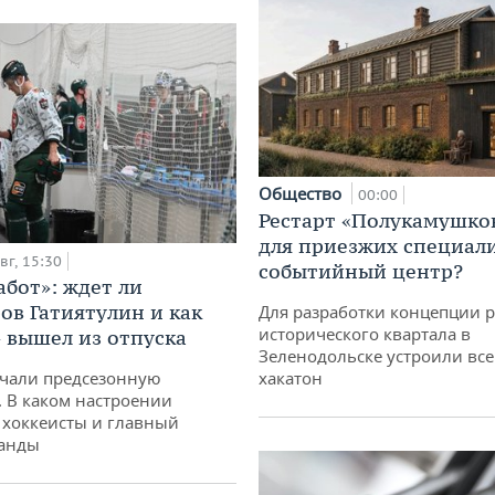
Общество
00:00
Рестарт «Полукамушко
для приезжих специал
вг, 15:30
событийный центр?
абот»: ждет ли
ов Гатиятулин и как
Для разработки концепции 
исторического квартала в
» вышел из отпуска
Зеленодольске устроили вс
чали предсезонную
хакатон
. В каком настроении
хоккеисты и главный
манды