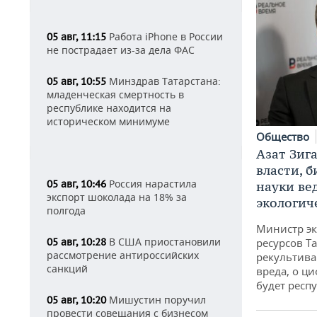
Работа iPhone в России
05 авг, 11:15
не пострадает из-за дела ФАС
Минздрав Татарстана:
05 авг, 10:55
младенческая смертность в
республике находится на
историческом минимуме
Общество
Азат Зиг
власти, б
Россия нарастила
05 авг, 10:46
науки ве
экспорт шоколада на 18% за
экологич
полгода
Министр э
В США приостановили
ресурсов Та
05 авг, 10:28
рассмотрение антироссийских
рекультива
санкций
вреда, о ц
будет респу
Мишустин поручил
05 авг, 10:20
провести совещания с бизнесом