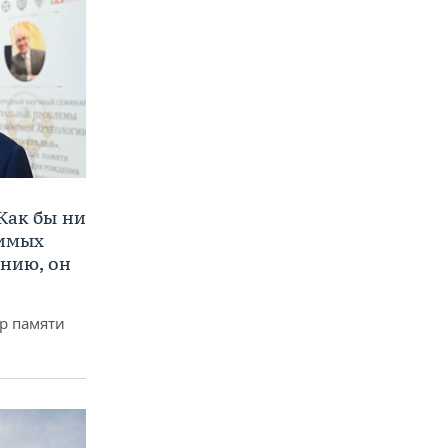
Как бы ни
нимых
ению, он
р памяти