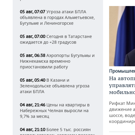
Угроза атаки БПЛА
05 авг, 07:07
объявлена в городах Альметьевске,
Бугульме и Лениногорске
Сегодня в Татарстане
05 авг, 07:00
ожидается до +28 градусов
Аэропорты Бугульмы и
05 авг, 06:38
Нижнекамска временно
приостановили работу
Промышле
На автоп
В Казани и
05 авг, 05:40
управлят
Зеленодольске объявлена угроза
атаки БПЛА
мобильн
Рифкат Мин
Цены на квартиры в
04 авг, 21:46
движение а
Набережных Челнах выросли на
шоссе, воде
9,7% за месяц
координир
Более 5 тыс. россиян
04 авг, 21:10