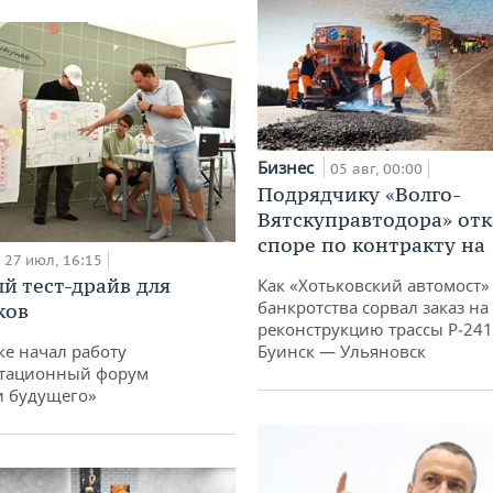
Бизнес
05 авг, 00:00
Подрядчику «Волго-
Вятскуправтодора» отк
споре по контракту на 
27 июл, 16:15
й тест-драйв для
Как «Хотьковский автомост»
банкротства сорвал заказ на
ков
реконструкцию трассы Р‑241
ке начал работу
Буинск — Ульяновск
тационный форум
и будущего»