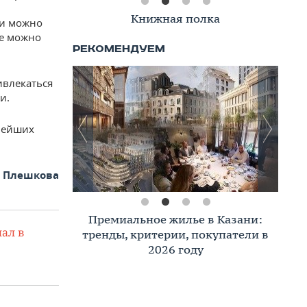
Книжная полка
си можно
же можно
ивлекаться
и.
нейших
а Плешкова
Премиальное жилье в Казани:
ал в
тренды, критерии, покупатели в
2026 году