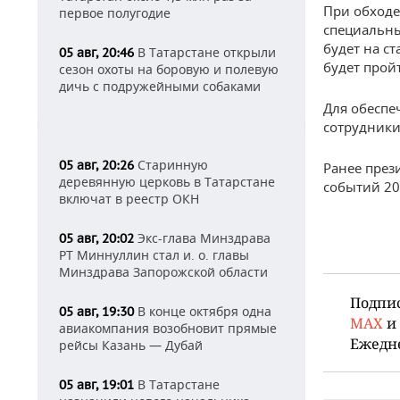
При обходе
первое полугодие
специальны
будет на с
В Татарстане открыли
05 авг, 20:46
будет прой
сезон охоты на боровую и полевую
дичь с подружейными собаками
Для обеспе
сотрудники
Старинную
05 авг, 20:26
Ранее през
деревянную церковь в Татарстане
событий 20
включат в реестр ОКН
Экс-глава Минздрава
05 авг, 20:02
РТ Миннуллин стал и. о. главы
Минздрава Запорожской области
Подпи
В конце октября одна
05 авг, 19:30
MAX
и
авиакомпания возобновит прямые
Ежедн
рейсы Казань — Дубай
В Татарстане
05 авг, 19:01