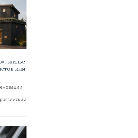
в»: жилье
истов или
реновации
ероссийский