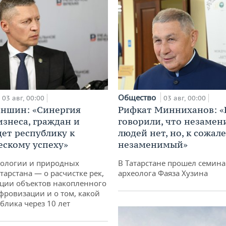
Общество
03 авг, 00:00
03 авг, 00:00
аншин: «Синергия
Рифкат Минниханов: «
изнеса, граждан и
говорили, что незаме
дет республику к
людей нет, но, к сожал
ескому успеху»
незаменимый»
кологии и природных
В Татарстане прошел семина
тарстана — о расчистке рек,
археолога Фаяза Хузина
ции объектов накопленного
ифровизации и о том, какой
блика через 10 лет