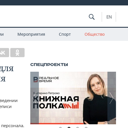
EN
ии
Мероприятия
Спорт
Общество
для
ия
оведении
еписи
 персонала.