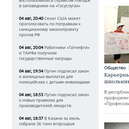
воспользовались сервисом поездок
в заповедники на «Госуслугах»
Сенат США может
04 авг, 20:40
проголосовать по поправкам к
санкционному законопроекту
против РФ
Работники «Татнефти»
04 авг, 20:04
и ТАИФа получили
государственные награды
Общество
Путин подписал закон
04 авг, 19:34
Карьерны
о жилищных выплатах для
школьни
полицейских с детьми-инвалидами
В республи
Путин подписал закон
04 авг, 18:53
профориен
о новых правилах для
«Професси
производителей лекарств
В Казани за июль
04 авг, 18:37
собрали 36 тонн вторсырья