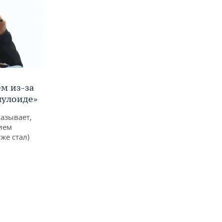
м из-за
лулоиде»
азывает,
ием
же стал)