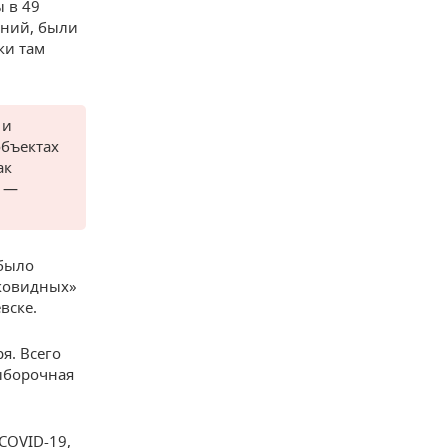
 в 49
яний, были
ки там
 и
объектах
ак
, —
 было
иковидных»
вске.
я. Всего
выборочная
 COVID-19,