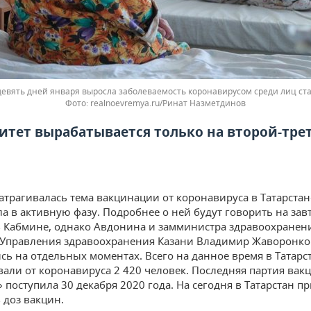
девять дней января выросла заболеваемость коронавирусом среди лиц ста
realnoevremya.ru/Ринат Назметдинов
тет вырабатывается только на второй-тре
атрагивалась тема вакцинации от коронавируса в Татарстан
ла в активную фазу. Подробнее о ней будут говорить на за
 Кабмине, однако Авдонина и замминистра здравоохранен
 Управления здравоохранения Казани Владимир Жаворонко
сь на отдельных моментах. Всего на данное время в Татарс
али от коронавируса 2 420 человек. Последняя партия вак
 поступила 30 декабря 2020 года. На сегодня в Татарстан п
 доз вакцин.