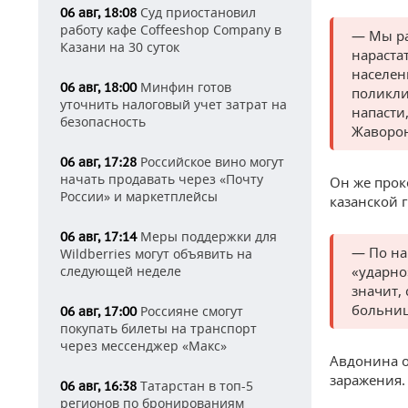
Суд приостановил
06 авг, 18:08
работу кафе Coffeeshop Company в
— Мы ра
Казани на 30 суток
нарастат
населен
Минфин готов
06 авг, 18:00
поликли
уточнить налоговый учет затрат на
напасти
безопасность
Жаворон
Российское вино могут
06 авг, 17:28
начать продавать через «Почту
Он же прок
России» и маркетплейсы
казанской 
Меры поддержки для
06 авг, 17:14
— По на
Wildberries могут объявить на
следующей неделе
«ударно
значит,
больниц
Россияне смогут
06 авг, 17:00
покупать билеты на транспорт
через мессенджер «Макс»
Авдонина о
заражения.
Татарстан в топ-5
06 авг, 16:38
регионов по бронированиям