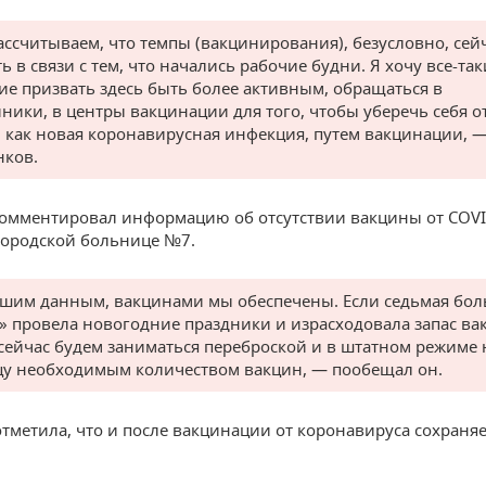
ссчитываем, что темпы (вакцинирования), безусловно, сейч
ь в связи с тем, что начались рабочие будни. Я хочу все-так
ие призвать здесь быть более активным, обращаться в
ники, в центры вакцинации для того, чтобы уберечь себя о
, как новая коронавирусная инфекция, путем вакцинации, —
ков.
омментировал информацию об отсутствии вакцины от COVI
городской больнице №7.
шим данным, вакцинами мы обеспечены. Если седьмая бо
» провела новогодние праздники и израсходовала запас ва
 сейчас будем заниматься переброской и в штатном режиме
у необходимым количеством вакцин, — пообещал он.
тметила, что и после вакцинации от коронавируса сохраняе