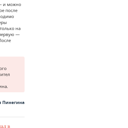
 — и можно
ое после
ходимо
меры
только на
 первую —
После
ого
тител
ина.
я Пинегина
ал в