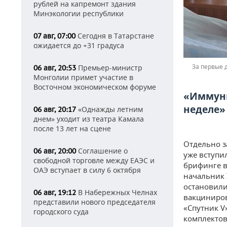
рублей на капремонт здания
Минэкологии республики
Сегодня в Татарстане
07 авг, 07:00
ожидается до +31 градуса
За первые 
Премьер-министр
06 авг, 20:53
Монголии примет участие в
Восточном экономическом форуме
«Иммуни
неделе»
«Однажды летним
06 авг, 20:17
днем» уходит из театра Камала
после 13 лет на сцене
Отдельно з
Соглашение о
06 авг, 20:00
уже вступи
свободной торговле между ЕАЭС и
брифинге в
ОАЭ вступает в силу 6 октября
начальник
остановили
В Набережных Челнах
06 авг, 19:12
вакциниров
представили нового председателя
«Спутник V»
городского суда
комплектов