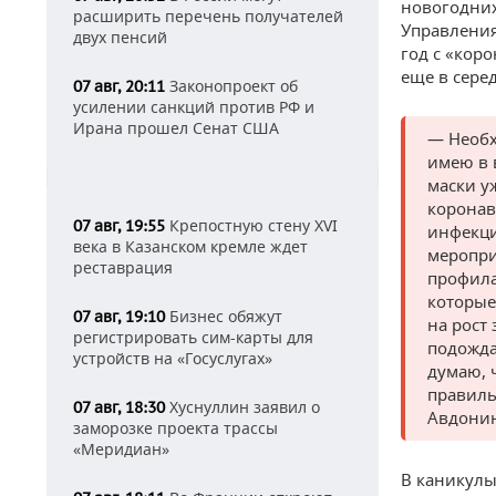
новогодних
расширить перечень получателей
Управления
двух пенсий
год с «кор
еще в сере
Законопроект об
07 авг, 20:11
усилении санкций против РФ и
Ирана прошел Сенат США
— Необх
имею в 
маски у
коронав
Крепостную стену XVI
07 авг, 19:55
инфекция
века в Казанском кремле ждет
меропри
реставрация
профила
которые
Бизнес обяжут
07 авг, 19:10
на рост
регистрировать сим-карты для
подожда
устройств на «Госуслугах»
думаю, 
правиль
Хуснуллин заявил о
07 авг, 18:30
Авдонин
заморозке проекта трассы
«Меридиан»
В каникулы