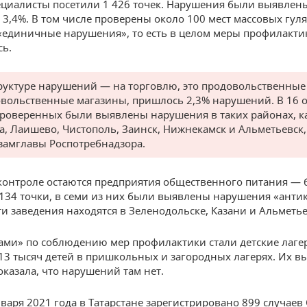
ециалисты посетили 1 426 точек. Нарушения были выявлены
и 3,4%. В том числе проверены около 100 мест массовых гул
единичные нарушения», то есть в целом меры профилакти
ь.
руктуре нарушений — на торговлю, это продовольственные
вольственные магазины, пришлось 2,3% нарушений. В 16 
проверенных были выявлены нарушения в таких районах, к
а, Лаишево, Чистополь, Заинск, Нижнекамск и Альметьевск
 замглавы Роспотребнадзора.
контроле остаются предприятия общественного питания —
134 точки, в семи из них были выявлены нарушения «ант
Эти заведения находятся в Зеленодольске, Казани и Альметье
ми» по соблюдению мер профилактики стали детские лагер
13 тысяч детей в пришкольных и загородных лагерях. Их 
оказала, что нарушений там нет.
нваря 2021 года в Татарстане зарегистрировано 899 случаев