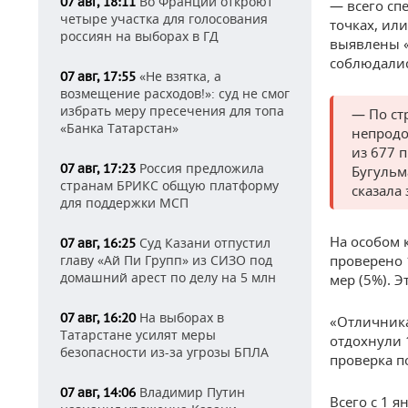
Во Франции откроют
07 авг, 18:11
— всего сп
четыре участка для голосования
точках, ил
россиян на выборах в ГД
выявлены «
соблюдалис
«Не взятка, а
07 авг, 17:55
возмещение расходов!»: суд не смог
избрать меру пресечения для топа
— По ст
«Банка Татарстан»
непродо
из 677 
Россия предложила
07 авг, 17:23
Бугульм
странам БРИКС общую платформу
сказала
для поддержки МСП
На особом 
Суд Казани отпустил
07 авг, 16:25
главу «Ай Пи Групп» из СИЗО под
проверено 
домашний арест по делу на 5 млн
мер (5%). 
На выборах в
07 авг, 16:20
«Отличника
Татарстане усилят меры
отдохнули 
безопасности из-за угрозы БПЛА
проверка п
Владимир Путин
07 авг, 14:06
Всего с 1 я