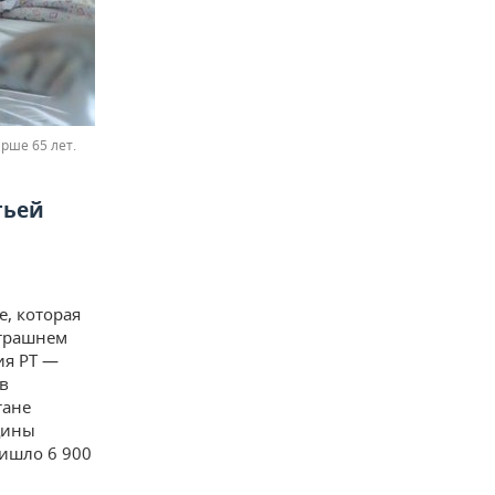
рше 65 лет.
тьей
е, которая
втрашнем
ия РТ —
в
тане
цины
ришло 6 900