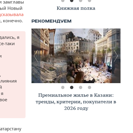
и замглавы
Книжная полка
вый Новый
дсказывала
, конечно.
дались, я
се-таки
и
,
влияния
й
 я
Премиальное жилье в Казани:
вое
тренды, критерии, покупатели в
2026 году
атарстану