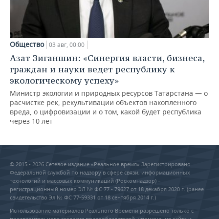
Общество
03 авг, 00:00
Азат Зиганшин: «Синергия власти, бизнеса,
граждан и науки ведет республику к
экологическому успеху»
Министр экологии и природных ресурсов Татарстана — о
расчистке рек, рекультивации объектов накопленного
вреда, о цифровизации и о том, какой будет республика
через 10 лет
© 2015 - 2026 Сетевое издание «Реальное время» Зарегистрировано
Федеральной службой по надзору в сфере связи, информационных
технологий и массовых коммуникаций (Роскомнадзор) –
регистрационный номер ЭЛ № ФС 77 - 79627 от 18 декабря 2020 г. (ранее
свидетельство Эл № ФС 77-59331 от 18 сентября 2014 г.)
Использование материалов Реального Времени разрешено только с
предварительного согласия правообладателей, упоминание сайта и