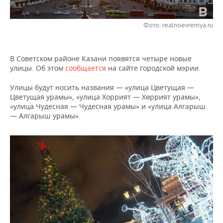
НЕФТЕХИМИЯ
РОЗНИЧНАЯ ТОРГОВЛЯ
НОВОСТИ ТЕХНОЛОГИЙ
МЕРОПРИЯТИЯ
НЕФТЬ
Фото: realnoevremya.ru
ТРАНСПОРТ
IT
НОВОСТИ МЕРОПРИЯТИЙ
СПОРТ
ОПК
В Советском районе Казани появятся четыре новые
УСЛУГИ
МЕДИА
ВЫЕЗДНАЯ РЕДАКЦИЯ
НОВОСТИ СПОРТА
ОБЩЕСТВО
улицы. Об этом
сообщается
на сайте городской мэрии.
ЭНЕРГЕТИКА
ТЕЛЕКОММУНИКАЦИИ
БИЗНЕС-БРАНЧИ
ФУТБОЛ
НОВОСТИ ОБЩЕСТВА
ФОТОГАЛЕРЕЯ
Улицы будут носить названия — «улица Цветущая —
Цветущая урамы», «улица Хоррият — Хөррият урамы»,
«улица Чудесная — Чудесная урамы» и «улица Алгарыш
ONLINE-КОНФЕРЕНЦИИ
ХОККЕЙ
ВЛАСТЬ
СЮЖЕТЫ
— Алгарыш урамы».
ОТКРЫТАЯ ЛЕКЦИЯ
БАСКЕТБОЛ
ИНФРАСТРУКТУРА
СПРАВОЧНИК
ВОЛЕЙБОЛ
ИСТОРИЯ
СПИСОК ПЕРСОН
ПОЛНАЯ ВЕРСИЯ
КИБЕРСПОРТ
КУЛЬТУРА
СПИСОК КОМПАНИЙ
ФИГУРНОЕ КАТАНИЕ
МЕДИЦИНА