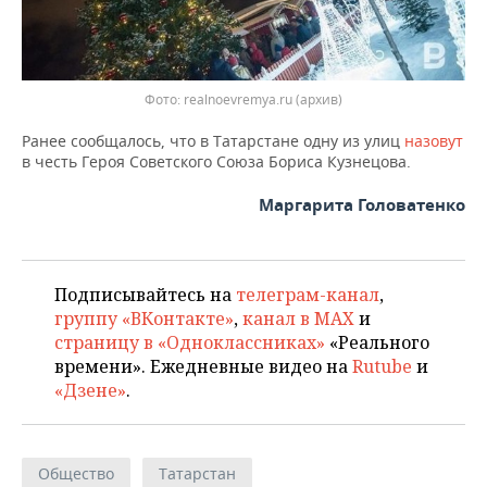
ВОДНЫЕ ВИДЫ СПОРТА
ОБРАЗОВАНИЕ
ХОККЕЙ С МЯЧОМ
ПРОИСШЕСТВИЯ
Фото: realnoevremya.ru (архив)
Ранее сообщалось, что в Татарстане одну из улиц
назовут
в честь Героя Советского Союза Бориса Кузнецова.
Маргарита Головатенко
Подписывайтесь на
телеграм-канал
,
группу «ВКонтакте»
,
канал в MAX
и
страницу в «Одноклассниках»
«Реального
времени». Ежедневные видео на
Rutube
и
«Дзене»
.
Общество
Татарстан