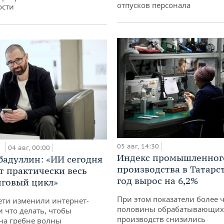
отпусков персонала
ости
и
05 авг, 14:30
04 авг, 00:00
Индекс промышленног
бадуллин: «ИИ сегодня
производства в Татарс
т практически весь
год вырос на 6,2%
говый цикл»
При этом показатели более 
ети изменили интернет-
половины обрабатывающих
и что делать, чтобы
производств снизились
 на гребне волны