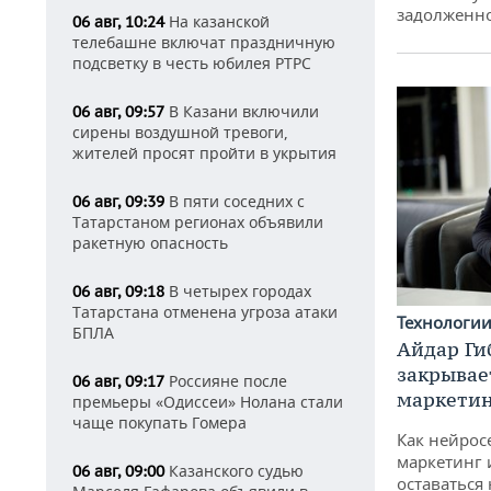
задолженн
На казанской
06 авг, 10:24
телебашне включат праздничную
подсветку в честь юбилея РТРС
В Казани включили
06 авг, 09:57
сирены воздушной тревоги,
жителей просят пройти в укрытия
В пяти соседних с
06 авг, 09:39
Татарстаном регионах объявили
ракетную опасность
В четырех городах
06 авг, 09:18
Татарстана отменена угроза атаки
Технологи
БПЛА
Айдар Ги
закрывае
Россияне после
06 авг, 09:17
маркетин
премьеры «Одиссеи» Нолана стали
чаще покупать Гомера
Как нейрос
маркетинг 
Казанского судью
06 авг, 09:00
оставаться