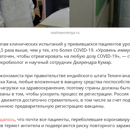
realnoevremya.ru
атам клинических испытаний у привившихся пациентов ур
,5 раза выше, чем у тех, кто болел COVID-19. «Уровень имм
таточен, чтобы отреагировать на любую дозу COVID-19», — с
кробиолог и научный сотрудник Дхирендра Кумар.
экономиста при правительстве индийского штата Телингана
ха Хана, любые вложенные в вакцину средства поспособст
агрузки на здравоохранение, поэтому страны должны быт
ваны в том, чтобы ускорить процесс ее регистрации. Россия 
движется достаточно стремительно, в том числе за счет по
аннюю предварительную регистрацию вакцины.
щалось
, что почти все пациенты, переболевшие коронавиру
в теряют антитела и подвергаются риску повторного зараж