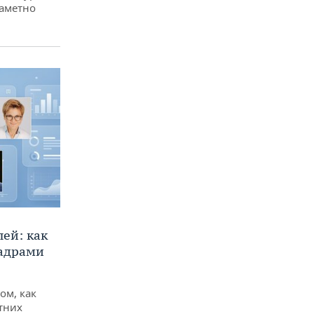
заметно
ей: как
кадрами
ом, как
тних