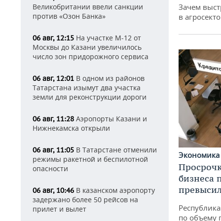
Зачем выст
Великобритании ввели санкции
против «Озон Банка»
в агросекто
На участке М-12 от
06 авг, 12:15
Москвы до Казани увеличилось
число зон придорожного сервиса
В одном из районов
06 авг, 12:01
Татарстана изымут два участка
земли для реконструкции дороги
Аэропорты Казани и
06 авг, 11:28
Нижнекамска открыли
В Татарстане отменили
06 авг, 11:05
Экономик
режимы ракетной и беспилотной
Просрочк
опасности
бизнеса 
превысил
В казанском аэропорту
06 авг, 10:46
задержано более 50 рейсов на
Республика 
прилет и вылет
по объему 