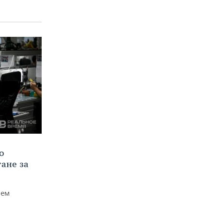
о
тане за
чем