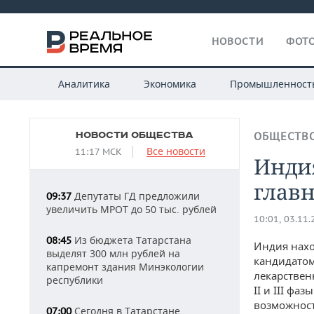
НОВОСТИ
ФОТО
Аналитика
Экономика
Промышленност
НОВОСТИ ОБЩЕСТВА
ОБЩЕСТВ
Все новости
11:17 МСК
Индия
глав
Депутаты ГД предложили
09:37
увеличить МРОТ до 50 тыс. рублей
10:01, 03.11
Из бюджета Татарстана
08:45
Индия нахо
выделят 300 млн рублей на
кандидатом
капремонт здания Минэкологии
лекарствен
республики
II и III фа
возможност
Сегодня в Татарстане
07:00