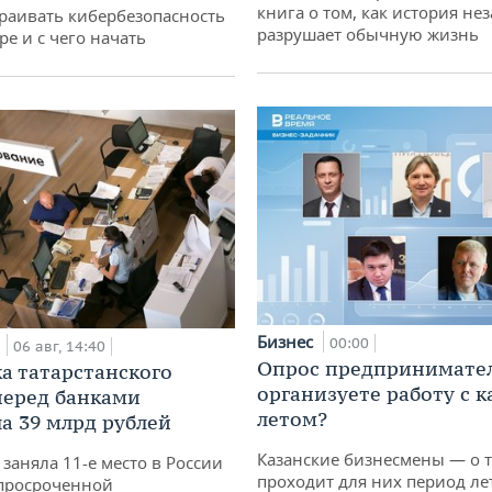
книга о том, как история не
раивать кибербезопасность
разрушает обычную жизнь
ре и с чего начать
Бизнес
а
00:00
06 авг, 14:40
Опрос предпринимател
а татарстанского
организуете работу с 
перед банками
летом?
а 39 млрд рублей
Казанские бизнесмены — о т
заняла 11-е место в России
проходит для них период ле
просроченной