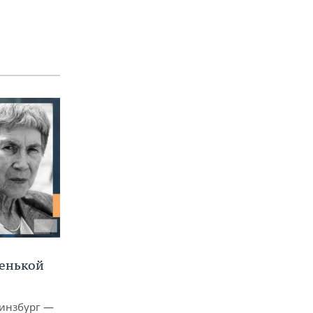
ленькой
Гинзбург —