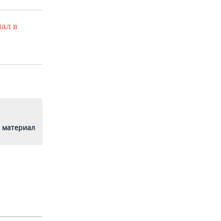
ал в
 материал