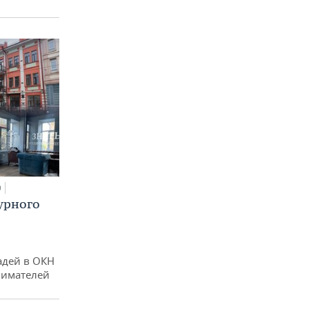
0
урного
адей в ОКН
нимателей