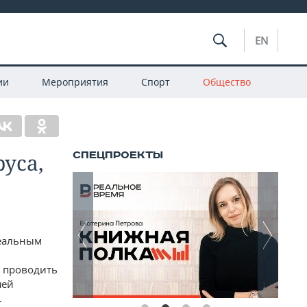
EN
ии
Мероприятия
Спорт
Общество
уса,
деальным
и проводить
шей
.