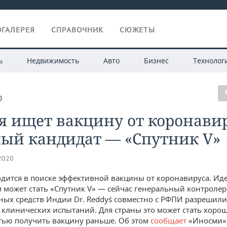
ГАЛЕРЕЯ
СПРАВОЧНИК
СЮЖЕТЫ
ь
Недвижимость
Авто
Бизнес
Технолог
О
 ищет вакцину от коронавир
ный кандидат — «Спутник V»
.2020
дится в поиске эффективной вакцины от коронавируса. И
 может стать «Спутник V» — сейчас генеральный контролер
ных средств Индии Dr. Reddy`s совместно с РФПИ разрешил
зы клинических испытаний. Для страны это может стать хоро
ью получить вакцину раньше. Об этом
сообщает
«Иносми»