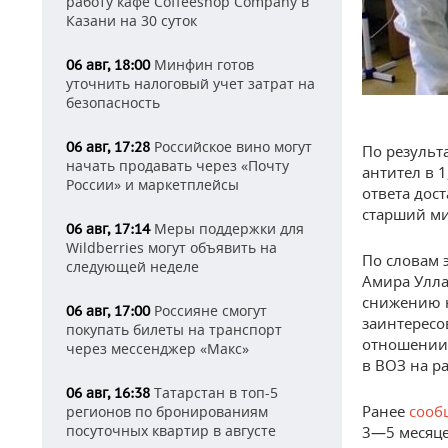
работу кафе Coffeeshop Company в
Казани на 30 суток
Минфин готов
06 авг, 18:00
уточнить налоговый учет затрат на
безопасность
Российское вино могут
06 авг, 17:28
По результ
начать продавать через «Почту
антител в 1
России» и маркетплейсы
ответа дос
старший ми
Меры поддержки для
06 авг, 17:14
Wildberries могут объявить на
По словам 
следующей неделе
Амира Улла
снижению н
Россияне смогут
06 авг, 17:00
заинтересо
покупать билеты на транспорт
отношении 
через мессенджер «Макс»
в ВОЗ на р
Татарстан в топ-5
06 авг, 16:38
Ранее
сооб
регионов по бронированиям
посуточных квартир в августе
3—5 месяце