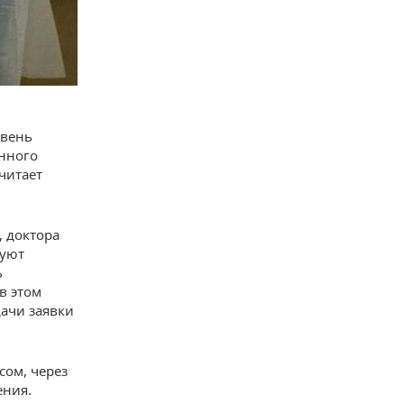
овень
унного
читает
, доктора
вуют
ь
в этом
дачи заявки
сом, через
ения.