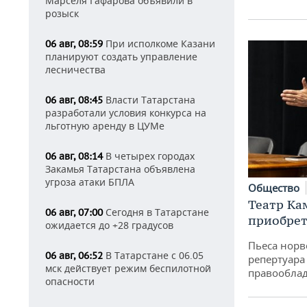
Марселя Гафарова объявили в
розыск
При исполкоме Казани
06 авг, 08:59
планируют создать управление
лесничества
Власти Татарстана
06 авг, 08:45
разработали условия конкурса на
льготную аренду в ЦУМе
В четырех городах
06 авг, 08:14
Закамья Татарстана объявлена
угроза атаки БПЛА
Общество
Театр Ка
Сегодня в Татарстане
06 авг, 07:00
приобрет
ожидается до +28 градусов
Пьеса норв
В Татарстане с 06.05
06 авг, 06:52
репертуара
мск действует режим беспилотной
правообла
опасности