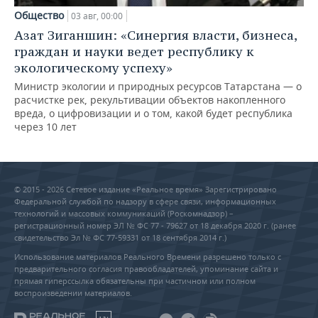
Общество
03 авг, 00:00
Азат Зиганшин: «Синергия власти, бизнеса,
граждан и науки ведет республику к
экологическому успеху»
Министр экологии и природных ресурсов Татарстана — о
расчистке рек, рекультивации объектов накопленного
вреда, о цифровизации и о том, какой будет республика
через 10 лет
© 2015 - 2026 Сетевое издание «Реальное время» Зарегистрировано
Федеральной службой по надзору в сфере связи, информационных
технологий и массовых коммуникаций (Роскомнадзор) –
регистрационный номер ЭЛ № ФС 77 - 79627 от 18 декабря 2020 г. (ранее
свидетельство Эл № ФС 77-59331 от 18 сентября 2014 г.)
Использование материалов Реального Времени разрешено только с
предварительного согласия правообладателей, упоминание сайта и
прямая гиперссылка обязательны при частичном или полном
воспроизведении материалов.