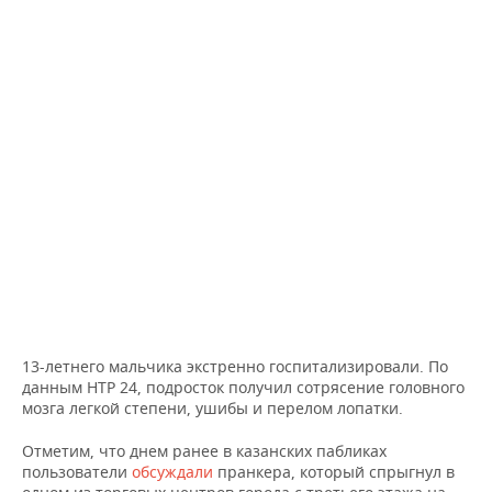
НЕФТЕХИМИЯ
РОЗНИЧНАЯ ТОРГОВЛЯ
НОВОСТИ ТЕХНОЛОГИЙ
МЕРОПРИЯТИЯ
НЕФТЬ
ТРАНСПОРТ
IT
НОВОСТИ МЕРОПРИЯТИЙ
СПОРТ
ОПК
УСЛУГИ
МЕДИА
ВЫЕЗДНАЯ РЕДАКЦИЯ
НОВОСТИ СПОРТА
ОБЩЕСТВО
ЭНЕРГЕТИКА
ТЕЛЕКОММУНИКАЦИИ
БИЗНЕС-БРАНЧИ
ФУТБОЛ
НОВОСТИ ОБЩЕСТВА
ФОТОГАЛЕРЕЯ
ONLINE-КОНФЕРЕНЦИИ
ХОККЕЙ
ВЛАСТЬ
СЮЖЕТЫ
ОТКРЫТАЯ ЛЕКЦИЯ
БАСКЕТБОЛ
ИНФРАСТРУКТУРА
СПРАВОЧНИК
ВОЛЕЙБОЛ
ИСТОРИЯ
СПИСОК ПЕРСОН
ПОЛНАЯ ВЕРСИЯ
13-летнего мальчика экстренно госпитализировали. По
данным НТР 24, подросток получил сотрясение головного
КИБЕРСПОРТ
КУЛЬТУРА
СПИСОК КОМПАНИЙ
мозга легкой степени, ушибы и перелом лопатки.
ФИГУРНОЕ КАТАНИЕ
МЕДИЦИНА
Отметим, что днем ранее в казанских пабликах
пользователи
обсуждали
пранкера, который спрыгнул в