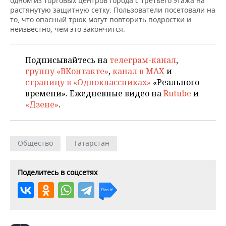
одном из торговых центров города с третьего этажа на
ВОДНЫЕ ВИДЫ СПОРТА
ОБРАЗОВАНИЕ
растянутую защитную сетку. Пользователи посетовали на
то, что опасный трюк могут повторить подростки и
ХОККЕЙ С МЯЧОМ
ПРОИСШЕСТВИЯ
неизвестно, чем это закончится.
Подписывайтесь на
телеграм-канал
,
группу «ВКонтакте»
,
канал в MAX
и
страницу в «Одноклассниках»
«Реального
времени». Ежедневные видео на
Rutube
и
«Дзене»
.
Общество
Татарстан
Поделитесь в соцсетях