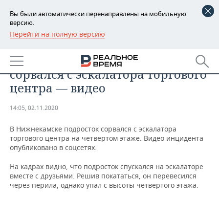
Вы были автоматически перенаправлены на мобильную
версию.
Перейти на полную версию
РЕГИОНЫ
ОБЩЕСТВО
В Нижнекамске подросток
БАШКОРТОСТАН
НОВОСТИ
сорвался с эскалатора торгового
ТАТАРСТАН
АНАЛИТИКА
центра — видео
УДМУРТИЯ
НОВОСТИ АНАЛИТИКИ
ЭКОНОМИКА
14:05, 02.11.2020
ДЕКЛАРАЦИИ О ДОХОДАХ
НОВОСТИ ЭКОНОМИКИ
ПРОМЫШЛЕННОСТЬ
В Нижнекамске подросток сорвался с эскалатора
торгового центра на четвертом этаже. Видео инцидента
КОРОЛИ ГОСЗАКАЗА ПФО
ФИНАНСЫ
НОВОСТИ
НЕДВИЖИМОСТЬ
опубликовано в соцсетях.
ПРОМЫШЛЕННОСТИ
На кадрах видно, что подросток спускался на эскалаторе
ВУЗЫ ТАТАРСТАНА
БАНКИ
НОВОСТИ НЕДВИЖИМОСТИ
АВТО
вместе с друзьями. Решив покататься, он перевесился
АГРОПРОМ
через перила, однако упал с высоты четвертого этажа.
КОМУ ПРИНАДЛЕЖАТ
БЮДЖЕТ
НОВОСТИ АВТО
БИЗНЕС
ТОРГОВЫЕ ЦЕНТРЫ
МАШИНОСТРОЕНИЕ
ТАТАРСТАНА
ИНВЕСТИЦИИ
НОВОСТИ БИЗНЕСА
ТЕХНОЛОГИИ